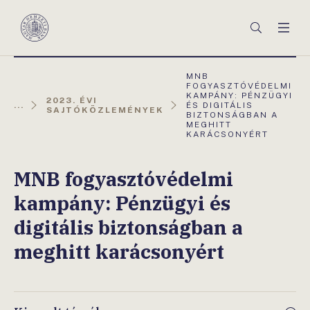
Főmenü
Keresés
Men
Magyar
Nemzeti
Bank
AKTUÁLIS
MNB
OLDAL:
FOGYASZTÓVÉDELMI
KAMPÁNY: PÉNZÜGYI
2023. ÉVI
...
ÉS DIGITÁLIS
SAJTÓKÖZLEMÉNYEK
BIZTONSÁGBAN A
MEGHITT
KARÁCSONYÉRT
MNB fogyasztóvédelmi
kampány: Pénzügyi és
digitális biztonságban a
meghitt karácsonyért