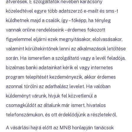
átverések. E szolgáltatók nevében karácsony
közeledtével egyre több adatszerző e-mailt és sms-t
küldhetnek majd a csalók, így – főképp, ha tényleg
vannak online rendeléseink – érdemes fokozott
figyelemmel eljárni ezek megnyitásakor, elolvasásakor,
valamint körültekintőnek lenni az alkalmazások letöltése
során. Ha ismeretlen a szolgáltató vagy a levél feladója,
bizalmas banki adatainkat kérik el vagy internetes
program telepítését kezdeményezik, akkor érdemes
azonnal törölni az adathalász levelet. Ha valóban
küldeményt várunk, hívjuk fel közvetlenül a
csomagküldőt az általunk már ismert, hivatalos
telefonszámukon, és ott érdeklődjünk a részletekről.
A vásárlási hajrá előtt az MNB honlapján tanácsok