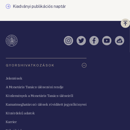
Kiadványi publikációs naptár
Vi
a
te
Instagram
Twitter
Facebook
YouTube
Sell
Oldaltérkép
GYORSHIVATKOZÁSOK
Jelentések
A Monetáris Tanács ülésezési rendje
Közlemények a Monetáris Tanács üléseiről
Kamatmeghatározó ülések rövidített jegyzőkönyvei
Közérdekű adatok
Karrier