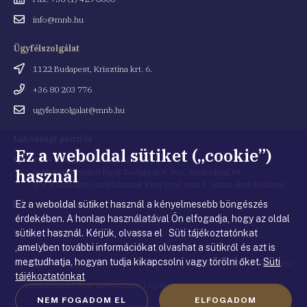
Email
info@mnb.hu
cím
Ügyfélszolgálat
Cím
1122 Budapest, Krisztina krt. 6.
Telefonszám
+36 80 203 776
Email
ugyfelszolgalat@mnb.hu
cím
Lakossági pénztár
Ez a weboldal sütiket („cookie”)
Cím
1054 Budapest, Kiss Ernő utca 1.
használ
(a Magyar Nemzeti Bank Budapest V. ker., Szabadság tér
8-9. szám alatti székházának Kiss Ernő utca 1. szám alatti bejárata)
Ez a weboldal sütiket használ a kényelmesebb böngészés
Email
penztar@mnb.hu
cím
érdekében. A honlap használatával Ön elfogadja, hogy az oldal
sütiket használ. Kérjük, olvassa el Süti tájékoztatónkat
,amelyben további információkat olvashat a sütikről és azt is
megtudhatja, hogyan tudja kikapcsolni vagy törölni őket.
Süti
© Magyar Nemzeti Bank
|
Impresszum
|
Jogi nyilatkozat
|
Adatkezelési
tájékoztatónkat
tájékoztató
|
Süti tájékoztató
|
Gyakorlati tudnivalók a honlappal
NEM FOGADOM EL
ELFOGADOM