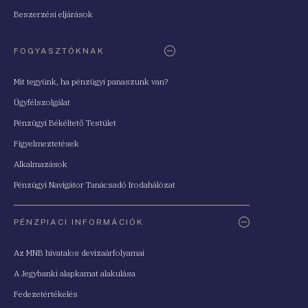
Beszerzési eljárások
FOGYASZTÓKNAK
Mit tegyünk, ha pénzügyi panaszunk van?
Ügyfélszolgálat
Pénzügyi Békéltető Testület
Figyelmeztetések
Alkalmazások
Pénzügyi Navigátor Tanácsadó Irodahálózat
PÉNZPIACI INFORMÁCIÓK
Az MNB hivatalos devizaárfolyamai
A Jegybanki alapkamat alakulása
Fedezetértékelés