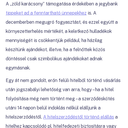
A „zöld karácsony” támogatása érdekében a jegybank
tippeket ad a fenntartható ünnepekhez
is. A
decemberben megugró fogyasztást, és ezzel együtt a
környezetterhelés mértékét, a keletkező hulladékok
mennyiségét is csökkentjük például, ha házilag
készítünk ajándékot, illetve, ha a felnőttek közös
döntéssel csak szimbolikus ajándékokat adnak
egymásnak.
Egy át nem gondolt, erőn felüli hitelből történő vásárlás
után jogszabályi lehetőség van arra, hogy – ha a hitel
folyósítása még nem történt meg – a szerződéskötés
utáni 14 napon belül indoklás nélkül elálljunk a
hitelszerződéstől.
A hitelszerződéstől történő elállás
a
hitelhez kapcsolódó pl. hitelfedezeti biztosításra vagy