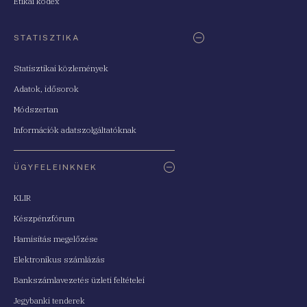
Etikai kódex
STATISZTIKA
Statisztikai közlemények
Adatok, idősorok
Módszertan
Információk adatszolgáltatóknak
ÜGYFELEINKNEK
KLIR
Készpénzfórum
Hamisítás megelőzése
Elektronikus számlázás
Bankszámlavezetés üzleti feltételei
Jegybanki tenderek