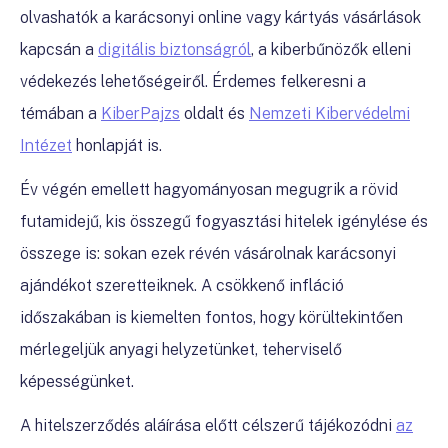
olvashatók a karácsonyi online vagy kártyás vásárlások
kapcsán a
digitális biztonságról
, a kiberbűnözők elleni
védekezés lehetőségeiről. Érdemes felkeresni a
témában a
KiberPajzs
oldalt és
Nemzeti Kibervédelmi
Intézet
honlapját is.
Év végén emellett hagyományosan megugrik a rövid
futamidejű, kis összegű fogyasztási hitelek igénylése és
összege is: sokan ezek révén vásárolnak karácsonyi
ajándékot szeretteiknek. A csökkenő infláció
időszakában is kiemelten fontos, hogy körültekintően
mérlegeljük anyagi helyzetünket, teherviselő
képességünket.
A hitelszerződés aláírása előtt célszerű tájékozódni
az