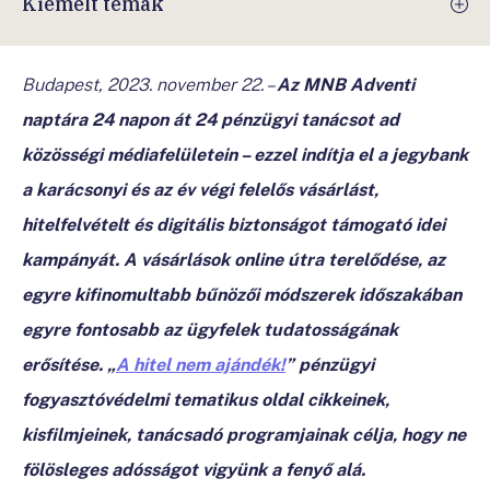
Kiemelt témák
Budapest, 2023. november 22. –
Az MNB Adventi
naptára 24 napon át 24 pénzügyi tanácsot ad
közösségi médiafelületein – ezzel indítja el a jegybank
a karácsonyi és az év végi felelős vásárlást,
hitelfelvételt és digitális biztonságot támogató idei
kampányát. A vásárlások online útra terelődése, az
egyre kifinomultabb bűnözői módszerek időszakában
egyre fontosabb az ügyfelek tudatosságának
erősítése. „
A hitel nem ajándék!
” pénzügyi
fogyasztóvédelmi tematikus oldal cikkeinek,
kisfilmjeinek, tanácsadó programjainak célja, hogy ne
fölösleges adósságot vigyünk a fenyő alá.