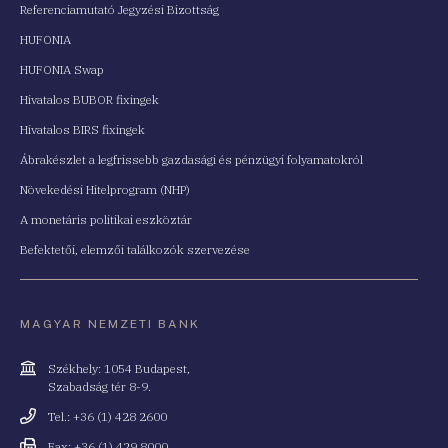
Referenciamutató Jegyzési Bizottság
HUFONIA
HUFONIA Swap
Hivatalos BUBOR fixingek
Hivatalos BIRS fixingek
Ábrakészlet a legfrissebb gazdasági és pénzügyi folyamatokról
Növekedési Hitelprogram (NHP)
A monetáris politikai eszköztár
Befektetői, elemzői találkozók szervezése
MAGYAR NEMZETI BANK
Cím
Székhely: 1054 Budapest,
Szabadság tér 8-9.
Telefonszám
Tel.: +36 (1) 428 2600
Fax
Fax: +36 (1) 429 8000