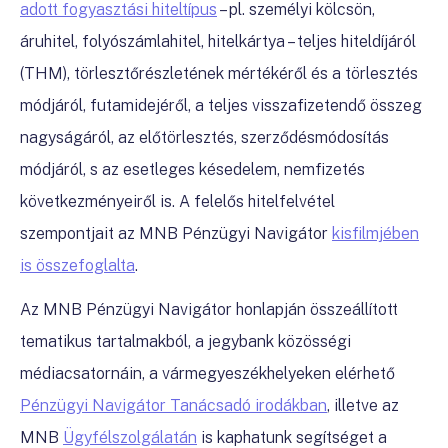
adott fogyasztási hiteltípus
– pl. személyi kölcsön,
áruhitel, folyószámlahitel, hitelkártya – teljes hiteldíjáról
(THM), törlesztőrészletének mértékéről és a törlesztés
módjáról, futamidejéről, a teljes visszafizetendő összeg
nagyságáról, az előtörlesztés, szerződésmódosítás
módjáról, s az esetleges késedelem, nemfizetés
következményeiről is. A felelős hitelfelvétel
szempontjait az MNB Pénzügyi Navigátor
kisfilmjében
is összefoglalta
.
Az MNB Pénzügyi Navigátor honlapján összeállított
tematikus tartalmakból, a jegybank közösségi
médiacsatornáin, a vármegyeszékhelyeken elérhető
Pénzügyi Navigátor Tanácsadó irodákban
, illetve az
MNB
Ügyfélszolgálatán
is kaphatunk segítséget a