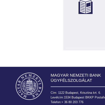
MAGYAR NEMZETI BANK
ÜGYFÉLSZOLGÁLAT
Cím: 1122 Budapest, Krisztina krt. 6.
Levélcím:1534 Budapest BKKP Postafió
Telefon:+ 36 80 203 776