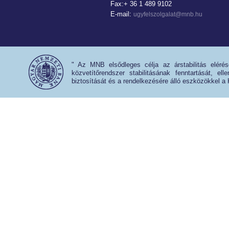
Fax:+ 36 1 489 9102
E-mail:
ugyfelszolgalat@mnb.hu
" Az MNB elsődleges célja az árstabilitás eléré
közvetítőrendszer stabilitásának fenntartását, e
biztosítását és a rendelkezésére álló eszközökkel a 