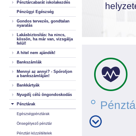
Pénztárcabarát iskolakezdés
helyzet
Pénzügyi Egészség
Gondos tervezés, gondtalan
nyaralás
Lakásbiztosítás: ha nincs,
kössön, ha már van, vizsgálja
felül!
A hitel nem ajándék!
Bankszámlák
Mennyi az annyi? - Spóroljon
a bankszámláján!
Bankkártyák
Nyugdíj célú öngondoskodás
Pénztá
Pénztárak
Egészségpénztárak
Önsegélyező pénztár
Pénztári közzétételek