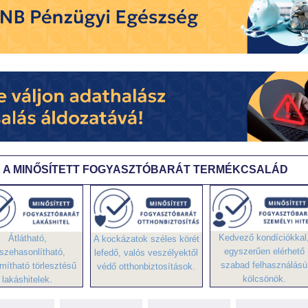
A MINŐSÍTETT FOGYASZTÓBARÁT TERMÉKCSALÁD
Kedvező kondíciókkal
Átlátható,
A kockázatok széles körét
egyszerűen elérhető
szehasonlítható,
lefedő, valós veszélyektől
szabad felhasználású
mítható törlesztésű
védő otthonbiztosítások.
kölcsönök.
lakáshitelek.