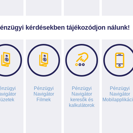
énzügyi kérdésekben tájékozódjon nálunk!
énzügyi
Pénzügyi
Pénzügyi
Pénzügyi
vigátor
Navigátor
Navigátor
Navigátor
üzetek
Filmek
keresők és
Mobilapplikác
kalkulátorok