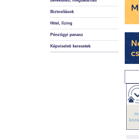
Befektetés, megtakarítás
Biztosítások
Hitel, lízing
Pénzügyi panasz
Képviseleti keresetek
ös
kiszá