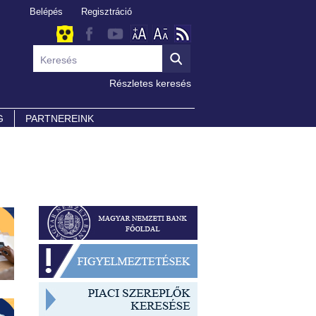
Belépés
Regisztráció
Részletes keresés
G
PARTNEREINK