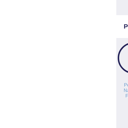
P
P
Na
F