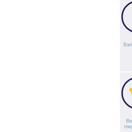
Ban
Be
meg