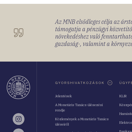
Az MNB elsődleges célja az ársta
támogatja a pénzügyi közvetítő
növekedéshez való fenntartható
gazdaság-, valamint a környeze
Oldaltérkép
GYORSHIVATKOZÁSOK
ÜGYF
Jelentések
KLIR
A Monetáris Tanács ülésezési
Készpé
rendje
Hamisí
Közlemények a Monetáris Tanács
Instagram
Elektro
üléseiről
Bankszá