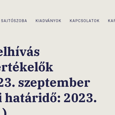
SAJTÓSZOBA
KIADVÁNYOK
KAPCSOLATOK
KA
elhívás
értékelők
23. szeptember
i határidő: 2023.
.)