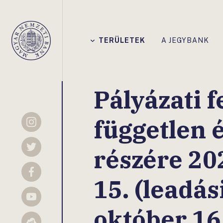
Főmenü
TERÜLETEK
A JEGYBANK
Magyar
Nemzeti
Bank
Pályázati f
független 
Instagram
részére 20
Twitter
Facebook
15. (leadás
YouTube
október 16