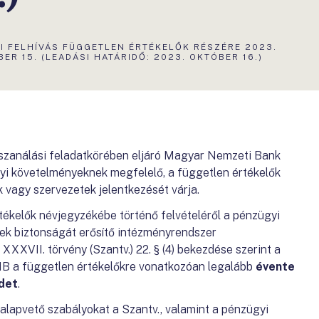
S
I FELHÍVÁS FÜGGETLEN ÉRTÉKELŐK RÉSZÉRE 2023.
ER 15. (LEADÁSI HATÁRIDŐ: 2023. OKTÓBER 16.)
 szanálási feladatkörében eljáró Magyar Nemzeti Bank
ályi követelményeknek megfelelő, a független értékelők
vagy szervezetek jelentkezését várja.
tékelők névjegyzékébe történő felvételéről a pénzügyi
nek biztonságát erősítő intézményrendszer
 XXXVII. törvény (Szantv.) 22. § (4) bekezdése szerint a
NB a független értékelőkre vonatkozóan legalább
évente
rdet
.
alapvető szabályokat a Szantv., valamint a pénzügyi