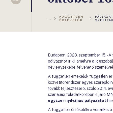
Sellsy
AKTUÁLI
FÜGGETLEN
PÁLYÁZAT
...
OLDAL:
ÉRTÉKELŐK
SZEPTEMB
Budapest, 2023. szeptember 15. - A
pályázatot ír ki, amelyre a jogszab
névjegyzékébe felvehető személyek 
A független értékelők független ér
közvetítőrendszer egyes szereplői
továbbfejlesztéséről szóló 2014. évi
szanálási feladatkörében eljáró M
egyszer nyilvános pályázatot hi
A független értékelőkre vonatkozó 