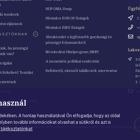
cím
i
HUFONIA Swap
Ügyfé
ki tenderek
Cím
Hivatalos BUBOR fixingek
1
ési eljárások
Telefo
Hivatalos BIRS fixingek
+
ASZTÓKNAK
Email
Ábrakészlet a legfrissebb gazdasági és
u
cím
pénzügyi folyamatokról
yünk, ha pénzügyi
Lakos
Növekedési Hitelprogram (NHP)
unk van?
Cím
10
A monetáris politikai eszköztár
zolgálat
(a
Befektetői, elemzői találkozók szervezése
Sz
i Békéltető Testület
8-
eztetések
1.
Email
azások
p
cím
 használ
i Navigátor Tanácsadó
lózat
ekében. A honlap használatával Ön elfogadja, hogy az oldal
lyben további információkat olvashat a sütikről és azt is
nyilatkozat
|
Adatkezelési tájékoztató
|
Süti tájékoztató
|
Gyakorlati tudnival
 tájékoztatónkat