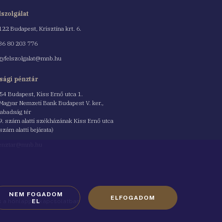
lszolgálat
122 Budapest, Krisztina krt. 6.
nszám
36 80 203 776
gyfelszolgalat@mnb.hu
sági pénztár
54 Budapest, Kiss Ernő utca 1.
 Magyar Nemzeti Bank Budapest V. ker.,
abadság tér
9. szám alatti székházának Kiss Ernő utca
 szám alatti bejárata)
enztar@mnb.hu
NEM FOGADOM
ELFOGADOM
ók a honlappal kapcsolatban
EL