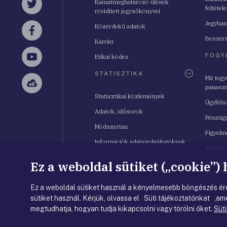
Kamatmeghatározó ülések
feltétele
Twitter
rövidített jegyzőkönyvei
Jegyban
Közérdekű adatok
Facebook
Beszerz
Karrier
FOGY
Etikai kódex
YouTube
STATISZTIKA
Mit teg
panasz
Sellsy
Statisztikai közlemények
Ügyféls
Adatok, idősorok
Pénzügy
Módszertan
Figyelm
Információk adatszolgáltatóknak
Alkalm
Ez a weboldal sütiket („cookie”)
Pénzügy
Irodahá
Ez a weboldal sütiket használ a kényelmesebb böngészés érd
sütiket használ. Kérjük, olvassa el Süti tájékoztatónkat ,ame
© Magyar Nemzeti Bank
|
Impresszum
|
Jogi 
megtudhatja, hogyan tudja kikapcsolni vagy törölni őket.
Süti