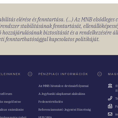
bilitás elérése és fenntartása. (...) Az MNB elsődleges 
rendszer stabilitásának fenntartását, ellenállóképessé
 hozzájárulásának biztosítását és a rendelkezésére á
ti fenntarthatósággal kapcsolatos politikáját.
ELEINKNEK
PÉNZPIACI INFORMÁCIÓK
MAGY
Cím
Az MNB hivatalos devizaárfolyamai
S
S
nzfórum
A Jegybanki alapkamat alakulása
Telefo
T
tás megelőzése
Fedezetértékelés
Fax
F
nikus számlázás
Referenciamutató Jegyzési Bizottság
Email
i
mlavezetés üzleti
HUFONIA