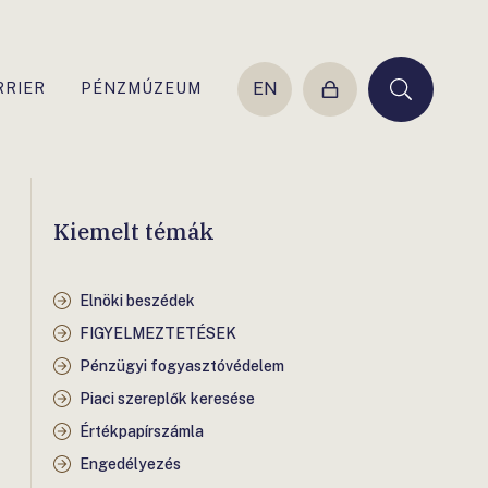
EN
RRIER
PÉNZMÚZEUM
Belépés
Keresés
Kiemelt témák
Elnöki beszédek
FIGYELMEZTETÉSEK
Pénzügyi fogyasztóvédelem
Piaci szereplők keresése
Értékpapírszámla
Engedélyezés