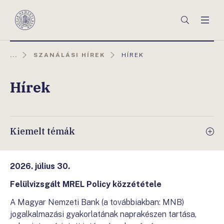
Főmenü
Keresés
Men
Magyar
Nemzeti
Bank
AKTUÁLIS
...
SZANÁLÁSI HÍREK
HÍREK
OLDAL:
Hírek
Kiemelt témák
2026. július 30.
Felülvizsgált MREL Policy közzététele
A Magyar Nemzeti Bank (a továbbiakban: MNB)
jogalkalmazási gyakorlatának naprakészen tartása,