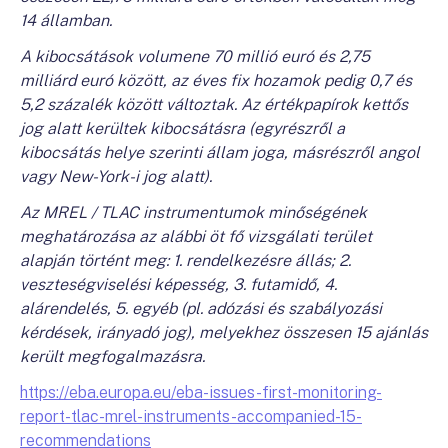
14 államban.
A kibocsátások volumene 70 millió euró és 2,75
milliárd euró között, az éves fix hozamok pedig 0,7 és
5,2 százalék között változtak. Az értékpapírok kettős
jog alatt kerültek kibocsátásra (egyrészről a
kibocsátás helye szerinti állam joga, másrészről angol
vagy New-York-i jog alatt).
Az MREL / TLAC instrumentumok minőségének
meghatározása az alábbi öt fő vizsgálati terület
alapján történt meg: 1. rendelkezésre állás; 2.
veszteségviselési képesség, 3. futamidő, 4.
alárendelés, 5. egyéb (pl. adózási és szabályozási
kérdések, irányadó jog), melyekhez összesen 15 ajánlás
került megfogalmazásra.
https://eba.europa.eu/eba-issues-first-monitoring-
report-tlac-mrel-instruments-accompanied-15-
recommendations