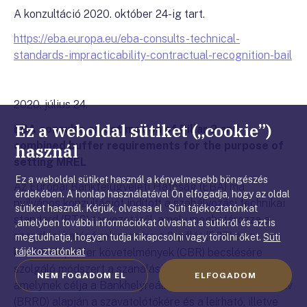
A konzultáció 2020. október 24-ig tart.
https://eba.europa.eu/eba-consults-technical-
standards-impracticability-contractual-recognition-bail
2020. július 24.
Ez a weboldal sütiket („cookie”)
EBA consults on estimation of Pillar 2 and
combined buffer requirements for the purpose of
használ
setting MREL
Ez a weboldal sütiket használ a kényelmesebb böngészés
Az Európai Bankfelügyeleti Hatóság (EBA) ma
érdekében. A honlap használatával Ön elfogadja, hogy az oldal
nyilvános konzultációt indított a szabályozási technikai
sütiket használ. Kérjük, olvassa el Süti tájékoztatónkat
standard (RTS) tervezetéről, amely meghatározza a
,amelyben további információkat olvashat a sütikről és azt is
szanálási hatóságok részére a 2. pillér (P2R) és a
megtudhatja, hogyan tudja kikapcsolni vagy törölni őket.
Süti
tájékoztatónkat
kombinált puffer követelmények (CBR) becslésére
szolgáló módszert a szanálási csoport szintjén,
NEM FOGADOM EL
ELFOGADOM
amelynek célja a Bankhelyreállítási és szanálási irányelv
(BRRD) alapján a szavatolótőkére és a leírható, illetve