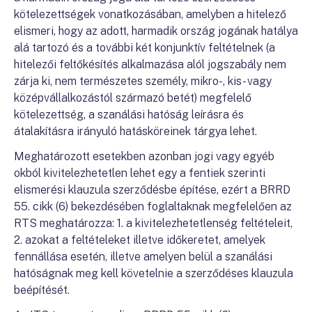
kötelezettségek vonatkozásában, amelyben a hitelező
elismeri, hogy az adott, harmadik ország jogának hatálya
alá tartozó és a további két konjunktív feltételnek (a
hitelezői feltőkésítés alkalmazása alól jogszabály nem
zárja ki, nem természetes személy, mikro-, kis- vagy
középvállalkozástól származó betét) megfelelő
kötelezettség, a szanálási hatóság leírásra és
átalakításra irányuló hatásköreinek tárgya lehet.
Meghatározott esetekben azonban jogi vagy egyéb
okból kivitelezhetetlen lehet egy a fentiek szerinti
elismerési klauzula szerződésbe építése, ezért a BRRD
55. cikk (6) bekezdésében foglaltaknak megfelelően az
RTS meghatározza: 1. a kivitelezhetetlenség feltételeit,
2. azokat a feltételeket illetve időkeretet, amelyek
fennállása esetén, illetve amelyen belül a szanálási
hatóságnak meg kell követelnie a szerződéses klauzula
beépítését.