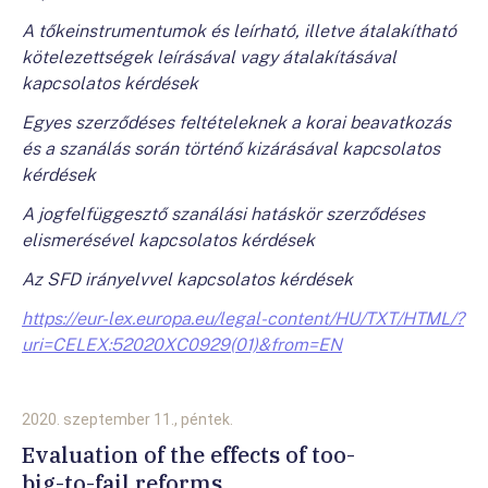
A tőkeinstrumentumok és leírható, illetve átalakítható
kötelezettségek leírásával vagy átalakításával
kapcsolatos kérdések
Egyes szerződéses feltételeknek a korai beavatkozás
és a szanálás során történő kizárásával kapcsolatos
kérdések
A jogfelfüggesztő szanálási hatáskör szerződéses
elismerésével kapcsolatos kérdések
Az SFD irányelvvel kapcsolatos kérdések
https://eur-lex.europa.eu/legal-content/HU/TXT/HTML/?
uri=CELEX:52020XC0929(01)&from=EN
2020. szeptember 11., péntek.
Evaluation of the effects of too-
big-to-fail reforms