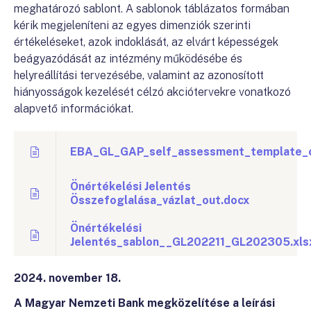
meghatározó sablont. A sablonok táblázatos formában
kérik megjeleníteni az egyes dimenziók szerinti
értékeléseket, azok indoklását, az elvárt képességek
beágyazódását az intézmény működésébe és
helyreállítási tervezésébe, valamint az azonosított
hiányosságok kezelését célzó akciótervekre vonatkozó
alapvető információkat.
EBA_GL_GAP_self_assessment_template_o
Önértékelési Jelentés
Összefoglalása_vázlat_out.docx
Önértékelési
Jelentés_sablon__GL202211_GL202305.xls
2024. november 18.
A Magyar Nemzeti Bank megközelítése a leírási