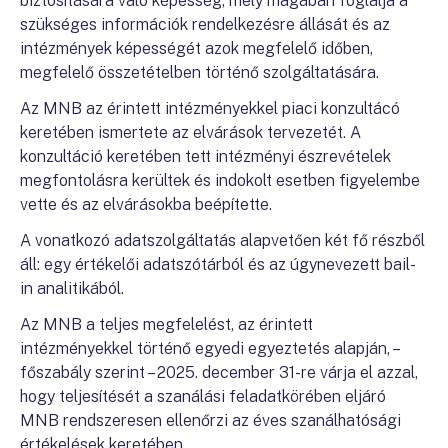
biztosítására való képesség, mely magában foglalja a
szükséges információk rendelkezésre állását és az
intézmények képességét azok megfelelő időben,
megfelelő összetételben történő szolgáltatására.
Az MNB az érintett intézményekkel piaci konzultácó
keretében ismertete az elvárások tervezetét. A
konzultáció keretében tett intézményi észrevételek
megfontolásra kerültek és indokolt esetben figyelembe
vette és az elvárásokba beépítette.
A vonatkozó adatszolgáltatás alapvetően két fő részből
áll: egy értékelői adatszótárból és az úgynevezett bail-
in analitikából.
Az MNB a teljes megfelelést, az érintett
intézményekkel történő egyedi egyeztetés alapján, –
főszabály szerint – 2025. december 31-re várja el azzal,
hogy teljesítését a szanálási feladatkörében eljáró
MNB rendszeresen ellenőrzi az éves szanálhatósági
értékelések keretében.