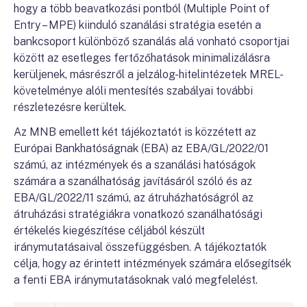
hogy a több beavatkozási pontból (Multiple Point of
Entry – MPE) kiinduló szanálási stratégia esetén a
bankcsoport különböző szanálás alá vonható csoportjai
között az esetleges fertőzőhatások minimalizálásra
kerüljenek, másrészről a jelzálog-hitelintézetek MREL-
követelménye alóli mentesítés szabályai további
részletezésre kerültek.
Az MNB emellett két tájékoztatót is közzétett az
Európai Bankhatóságnak (EBA) az EBA/GL/2022/01
számú, az intézmények és a szanálási hatóságok
számára a szanálhatóság javításáról szóló és az
EBA/GL/2022/11 számú, az átruházhatóságról az
átruházási stratégiákra vonatkozó szanálhatósági
értékelés kiegészítése céljából készült
iránymutatásaival összefüggésben. A tájékoztatók
célja, hogy az érintett intézmények számára elősegítsék
a fenti EBA iránymutatásoknak való megfelelést.