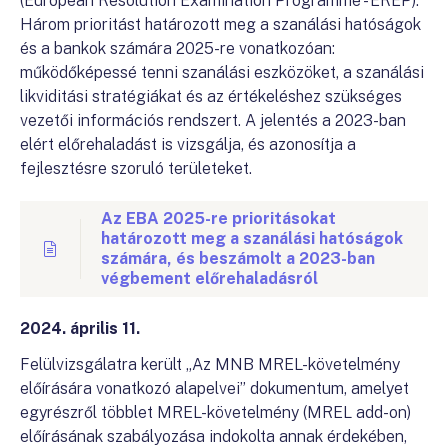
(European Resolution Examination Programme - EREP).
Három prioritást határozott meg a szanálási hatóságok
és a bankok számára 2025-re vonatkozóan:
működőképessé tenni szanálási eszközöket, a szanálási
likviditási stratégiákat és az értékeléshez szükséges
vezetői információs rendszert. A jelentés a 2023-ban
elért előrehaladást is vizsgálja, és azonosítja a
fejlesztésre szoruló területeket.
Az EBA 2025-re prioritásokat
határozott meg a szanálási hatóságok
számára, és beszámolt a 2023-ban
végbement előrehaladásról
2024. április 11.
Felülvizsgálatra került „Az MNB MREL-követelmény
előírására vonatkozó alapelvei” dokumentum, amelyet
egyrészről többlet MREL-követelmény (MREL add-on)
előírásának szabályozása indokolta annak érdekében,