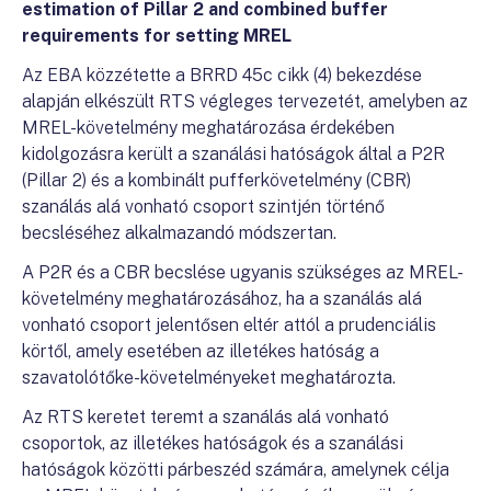
estimation of Pillar 2 and combined buffer
requirements for setting MREL
Az EBA közzétette a BRRD 45c cikk (4) bekezdése
alapján elkészült RTS végleges tervezetét, amelyben az
MREL-követelmény meghatározása érdekében
kidolgozásra került a szanálási hatóságok által a P2R
(Pillar 2) és a kombinált pufferkövetelmény (CBR)
szanálás alá vonható csoport szintjén történő
becsléséhez alkalmazandó módszertan.
A P2R és a CBR becslése ugyanis szükséges az MREL-
követelmény meghatározásához, ha a szanálás alá
vonható csoport jelentősen eltér attól a prudenciális
körtől, amely esetében az illetékes hatóság a
szavatolótőke-követelményeket meghatározta.
Az RTS keretet teremt a szanálás alá vonható
csoportok, az illetékes hatóságok és a szanálási
hatóságok közötti párbeszéd számára, amelynek célja