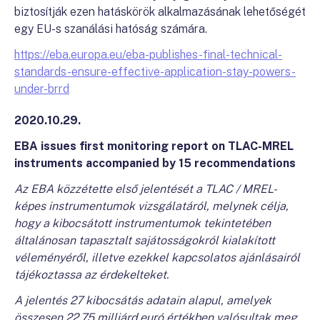
biztosítják ezen hatáskörök alkalmazásának lehetőségét
egy EU-s szanálási hatóság számára.
https://eba.europa.eu/eba-publishes-final-technical-
standards-ensure-effective-application-stay-powers-
under-brrd
2020.10.29.
EBA issues first monitoring report on TLAC-MREL
instruments accompanied by 15 recommendations
Az EBA közzétette első jelentését a TLAC / MREL-
képes instrumentumok vizsgálatáról, melynek célja,
hogy a kibocsátott instrumentumok tekintetében
általánosan tapasztalt sajátosságokról kialakított
véleményéről, illetve ezekkel kapcsolatos ajánlásairól
tájékoztassa az érdekelteket.
A jelentés 27 kibocsátás adatain alapul, amelyek
összesen 22,75 milliárd euró értékben valósultak meg