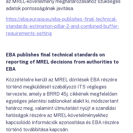
az MREL-követelmény meghatározásához szükséges
adatok pontosságának javítása.
https://eba.europa.eu/eba-publishes-final-technical-
standards-estimation-pillar-2-and-combined-buffer-
requirements-setting
EBA publishes final technical standards on
reporting of MREL decisions from authorities to
EBA
Közzétételre került az MREL döntések EBA részére
történő megküldését szabályozó ITS végleges
tervezete, amely a BRRD 45j. cikkének megfelelően
egységes jelentési sablonokat alakít ki, módszertant
határoz meg, valamint útmutatást nyújt a szanálási
hatóságok részére az MREL-követelményekhez
kapcsolódó információk azonosítása és EBA részére
történő továbbítása kapcsán.