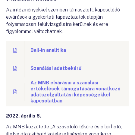
Az intézményekkel szemben támasztott, kapcsolódó
elvárások a gyakorlati tapasztalatok alapján
folyamatosan felülvizsgálatra kerülnek és erre
figyelemmel változhatnak.
Bail-in analitika
Szanálási adatbekérő
Az MNB elvárásai a szanálási
értékelések támogatására vonatkozó
adatszolgáltatási képességekkel
kapcsolatban
2022. április 6.
Az MNB közzétette „A szavatoló tőkére és a leírható,
illetve átalakítható kötelezettségekre vonatkozó