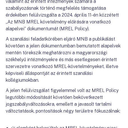
valamint az érintett intézmények számára a
szabályozásnak történő megfelelés támogatása
érdekében felülvizsgálta a 2024. április 11-én közzétett
„Az MNB MREL követelmény előírására vonatkozó
alapelvei” dokumentumát (MREL Policy).
A szanálási feladatkörében eljáró MNB a publikálást
követően a jelen dokumentumban bemutatott alapelvek
mentén törekszik meghatározni a magyarországi
székhelyű intézményekre és más esetlegesen érintett
szervezetre vonatkozó MREL-követelményeket, illetve
képviseli álláspontját az érintett szanálási
kollégiumokban.
A jelen felülvizsgálat figyelemmel volt az MREL Policy
legutóbbi módosítását követően bekövetkezett
jogszabályváltozásokra, emellett a javasolt tartalmi
változtatások, pontosítások négy területre fókuszálnak: