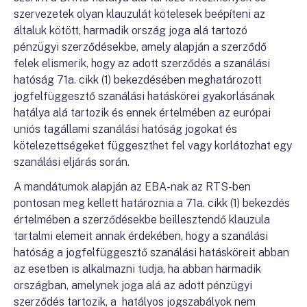
szervezetek olyan klauzulát kötelesek beépíteni az
általuk kötött, harmadik ország joga alá tartozó
pénzügyi szerződésekbe, amely alapján a szerződő
felek elismerik, hogy az adott szerződés a szanálási
hatóság 71a. cikk (1) bekezdésében meghatározott
jogfelfüggesztő szanálási hatáskörei gyakorlásának
hatálya alá tartozik és ennek értelmében az európai
uniós tagállami szanálási hatóság jogokat és
kötelezettségeket függeszthet fel vagy korlátozhat egy
szanálási eljárás során.
A mandátumok alapján az EBA-nak az RTS-ben
pontosan meg kellett határoznia a 71a. cikk (1) bekezdés
értelmében a szerződésekbe beillesztendő klauzula
tartalmi elemeit annak érdekében, hogy a szanálási
hatóság a jogfelfüggesztő szanálási hatásköreit abban
az esetben is alkalmazni tudja, ha abban harmadik
országban, amelynek joga alá az adott pénzügyi
szerződés tartozik, a hatályos jogszabályok nem