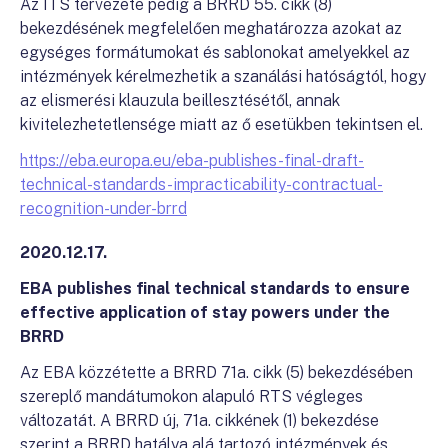
Az ITS tervezete pedig a BRRD 55. cikk (8)
bekezdésének megfelelően meghatározza azokat az
egységes formátumokat és sablonokat amelyekkel az
intézmények kérelmezhetik a szanálási hatóságtól, hogy
az elismerési klauzula beillesztésétől, annak
kivitelezhetetlensége miatt az ő esetükben tekintsen el.
https://eba.europa.eu/eba-publishes-final-draft-
technical-standards-impracticability-contractual-
recognition-under-brrd
2020.12.17.
EBA publishes final technical standards to ensure
effective application of stay powers under the
BRRD
Az EBA közzétette a BRRD 71a. cikk (5) bekezdésében
szereplő mandátumokon alapuló RTS végleges
változatát. A BRRD új, 71a. cikkének (1) bekezdése
szerint a BRRD hatálya alá tartozó intézmények és