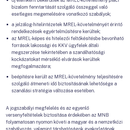
új elemként bekerültek az MREL-követelmény piaci
bizalom fenntartását szolgáló összeggel való
esetleges megemelésére vonatkozó szabályok;
a jelzálog-hitelintézetek MREL-követelményét érintő
rendelkezések egyértelműsítésre kerültek;
az MREL-képes és hitelezői feltőkésítésbe bevonható
források lakossági és KKV ügyfelek általi
megszerzése tekintetében a szanálhatósági
kockázatokat mérséklő elvárások kerültek
megfogalmazásra;
beépítésre került az MREL-követelmény teljesítésére
szolgáló átmeneti idő biztosításának lehetősége a
szanálási stratégia változása esetében.
A jogszabályi megfelelés és az egyenlő
versenyfeltételek biztosítása érdekében az MNB
folyamatosan nyomon követi a magyar és a nemzetközi
szabályozás, valamint társhatóságok gyakorlatának