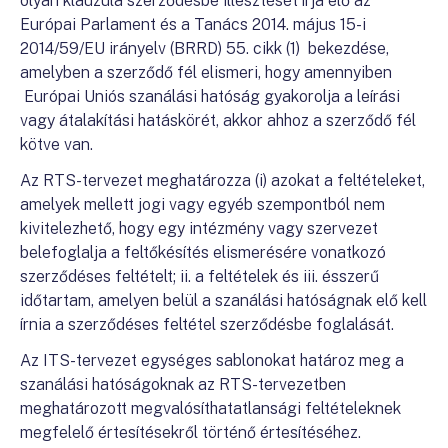
olyan klauzula szerződésbe illesztését írja elő az
Európai Parlament és a Tanács 2014. május 15-i
2014/59/EU irányelv (BRRD) 55. cikk (1) bekezdése,
amelyben a szerződő fél elismeri, hogy amennyiben
Európai Uniós szanálási hatóság gyakorolja a leírási
vagy átalakítási hatáskörét, akkor ahhoz a szerződő fél
kötve van.
Az RTS-tervezet meghatározza (i) azokat a feltételeket,
amelyek mellett jogi vagy egyéb szempontból nem
kivitelezhető, hogy egy intézmény vagy szervezet
belefoglalja a feltőkésítés elismerésére vonatkozó
szerződéses feltételt; ii. a feltételek és iii. ésszerű
időtartam, amelyen belül a szanálási hatóságnak elő kell
írnia a szerződéses feltétel szerződésbe foglalását.
Az ITS-tervezet egységes sablonokat határoz meg a
szanálási hatóságoknak az RTS-tervezetben
meghatározott megvalósíthatatlansági feltételeknek
megfelelő értesítésekről történő értesítéséhez.