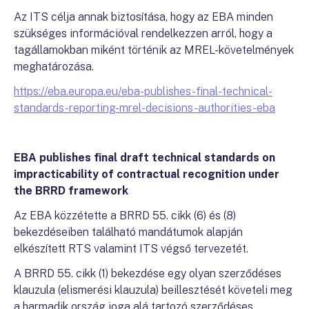
Az ITS célja annak biztosítása, hogy az EBA minden
szükséges információval rendelkezzen arról, hogy a
tagállamokban miként történik az MREL-követelmények
meghatározása.
https://eba.europa.eu/eba-publishes-final-technical-
standards-reporting-mrel-decisions-authorities-eba
EBA publishes final draft technical standards on
impracticability of contractual recognition under
the BRRD framework
Az EBA közzétette a BRRD 55. cikk (6) és (8)
bekezdéseiben található mandátumok alapján
elkészített RTS valamint ITS végső tervezetét.
A BRRD 55. cikk (1) bekezdése egy olyan szerződéses
klauzula (elismerési klauzula) beillesztését követeli meg
a harmadik ország joga alá tartozó szerződéses