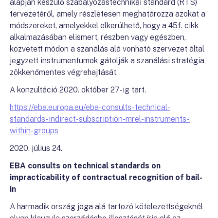
alapján készülő szabályozástechnikai standard (RTS)
tervezetéről, amely részletesen meghatározza azokat a
módszereket, amelyekkel elkerülhető, hogy a 45f. cikk
alkalmazásában elismert, részben vagy egészben,
közvetett módon a szanálás alá vonható szervezet által
jegyzett instrumentumok gátolják a szanálási stratégia
zökkenőmentes végrehajtását.
A konzultáció 2020. október 27-ig tart.
https://eba.europa.eu/eba-consults-technical-
standards-indirect-subscription-mrel-instruments-
within-groups
2020. július 24.
EBA consults on technical standards on
impracticability of contractual recognition of bail-
in
A harmadik ország joga alá tartozó kötelezettségeknél