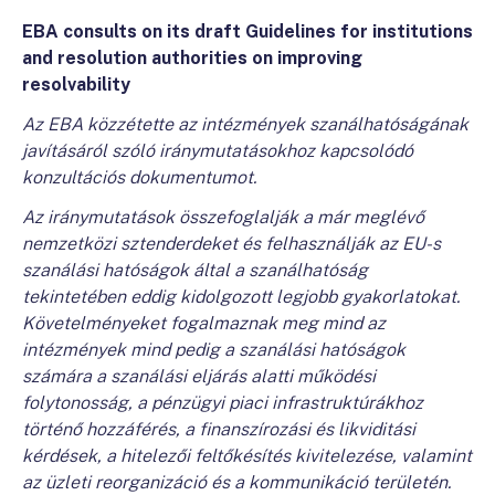
EBA consults on its draft Guidelines for institutions
and resolution authorities on improving
resolvability
Az EBA közzétette az intézmények szanálhatóságának
javításáról szóló iránymutatásokhoz kapcsolódó
konzultációs dokumentumot.
Az iránymutatások összefoglalják a már meglévő
nemzetközi sztenderdeket és felhasználják az EU-s
szanálási hatóságok által a szanálhatóság
tekintetében eddig kidolgozott legjobb gyakorlatokat.
Követelményeket fogalmaznak meg mind az
intézmények mind pedig a szanálási hatóságok
számára a szanálási eljárás alatti működési
folytonosság, a pénzügyi piaci infrastruktúrákhoz
történő hozzáférés, a finanszírozási és likviditási
kérdések, a hitelezői feltőkésítés kivitelezése, valamint
az üzleti reorganizáció és a kommunikáció területén.