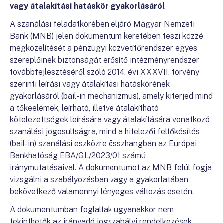
vagy átalakítási hatáskör gyakorlásáról
A szanálási feladatkörében eljáró Magyar Nemzeti
Bank (MNB) jelen dokumentum keretében teszi közzé
megközelítését a pénzügyi közvetítőrendszer egyes
szereplőinek biztonságát erősítő intézményrendszer
továbbfejlesztéséről szóló 2014. évi XXXVII. törvény
szerinti leírási vagy átalakítási hatáskörének
gyakorlásáról (bail-in mechanizmus), amely kiterjed mind
a tőkeelemek, leírható, illetve átalakítható
kötelezettségek leírására vagy átalakítására vonatkozó
szanálási jogosultságra, mind a hitelezői feltőkésítés
(bail-in) szanálási eszközre összhangban az Európai
Bankhatóság EBA/GL/2023/01 számú
iránymutatásaival. A dokumentumot az MNB felül fogja
vizsgálni a szabályozásban vagy a gyakorlatában
bekövetkező valamennyi lényeges változás esetén.
A dokumentumban foglaltak ugyanakkor nem
tekinthetők az irányadó jogszabályi rendelkezések