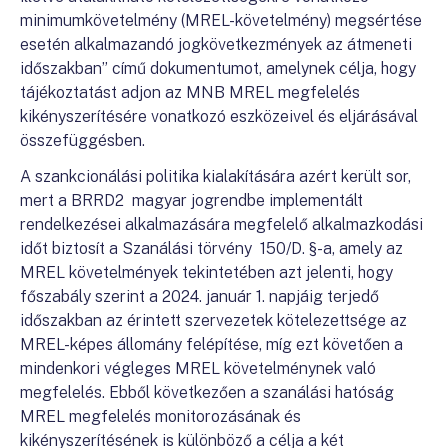
minimumkövetelmény (MREL-követelmény) megsértése
esetén alkalmazandó jogkövetkezmények az átmeneti
időszakban” című dokumentumot, amelynek célja, hogy
tájékoztatást adjon az MNB MREL megfelelés
kikényszerítésére vonatkozó eszközeivel és eljárásával
összefüggésben.
A szankcionálási politika kialakítására azért került sor,
mert a BRRD2 magyar jogrendbe implementált
rendelkezései alkalmazására megfelelő alkalmazkodási
időt biztosít a Szanálási törvény 150/D. §-a, amely az
MREL követelmények tekintetében azt jelenti, hogy
főszabály szerint a 2024. január 1. napjáig terjedő
időszakban az érintett szervezetek kötelezettsége az
MREL-képes állomány felépítése, míg ezt követően a
mindenkori végleges MREL követelménynek való
megfelelés. Ebből következően a szanálási hatóság
MREL megfelelés monitorozásának és
kikényszerítésének is különböző a célja a két