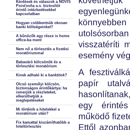
követhet
Kérdések és válaszok a NOVIS
Poisťovňa a.s. biztosítót
egyenlegünket
érintő intézkedésekkel
kapcsolatban
könnyebben r
Hogyan csökkentsük okosan
banki költségeinket?
utolsósorb
A bűnözők egy része is home
office-ba ment
visszatéríti
Nem nő a törlesztés a fizetési
esemény vég
moratóriummal
Babaváró kölcsönök és a
törlesztési moratórium
A fesztiválk
Kinek adható ki a banktitok?
papír utalv
Olcsó személyi kölcsön,
biztonságos érintőkártya: ha
hasonlítanak
ismerjük a részleteket,
elkerülhetjük a
meglepetéseket
egy érintés
Mi történik a hitelekkel a
moratórium után?
működő fizeté
Fix kamattal kiszámíthatóbb a
Ettől azonb
hiteltörlesztés