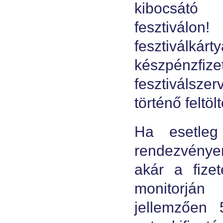
kibocsátó
fesztivá
fesztivál
készpénzfize
fesztiválsz
történő feltö
Ha esetleg
rendezvényen
akár a fizet
monitorján
jellemzően