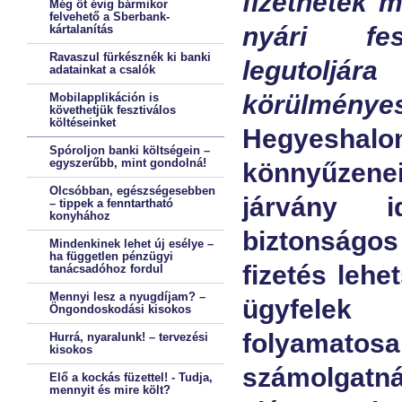
fizethetek m
Még öt évig bármikor
felvehető a Sberbank-
nyári fes
kártalanítás
Ravaszul fürkésznék ki banki
legutoljá
adatainkat a csalók
körülménye
Mobilapplikáción is
követhetjük fesztiválos
költéseinket
Hegyeshalo
Spóroljon banki költségein –
egyszerűbb, mint gondolná!
könnyűzenei
Olcsóbban, egészségesebben
járvány i
– tippek a fenntartható
konyhához
biztonság
Mindenkinek lehet új esélye –
ha független pénzügyi
fizetés lehe
tanácsadóhoz fordul
Mennyi lesz a nyugdíjam? –
ügyfelek k
Öngondoskodási kisokos
folyamato
Hurrá, nyaralunk! – tervezési
kisokos
számolgatná
Elő a kockás füzettel! - Tudja,
mennyit és mire költ?