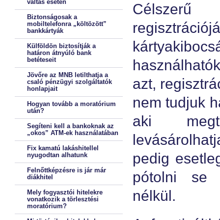
váltás esetén
Célszerű 
Biztonságosak a
regisztrá
mobiltelefonra „költözött”
bankkártyák
kártyakibocs
Külföldön biztosítják a
határon átnyúló bank
betéteseit
használhatók
Jövőre az MNB letilthatja a
azt, regisztr
csaló pénzügyi szolgáltatók
honlapjait
nem tudjuk h
Hogyan tovább a moratórium
után?
aki megtal
Segíteni kell a bankoknak az
„okos” ATM-ek használatában
levásárolhat
Fix kamatú lakáshitellel
pedig esetleg
nyugodtan alhatunk
Felnőttképzésre is jár már
pótolni se 
diákhitel
nélkül.
Mely fogyasztói hitelekre
vonatkozik a törlesztési
moratórium?