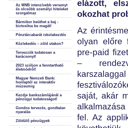
elázott, el
Az MNB intenzívebb versenyt
és olcsóbb személyi hiteleket
okozhat pro
szorgalmaz
Bármikor beüthet a baj -
biztosítsa be magát!
Az érintésme
Pénztárcabarát iskolakezdés
olyan előre 
Közlekedés – zöld utakon?
pre-paid fize
Tervezzük tudatosan a
karácsonyt!
– rendez
2023 szóljon a fenntartható
életmódról!
karszalag
Magyar Nemzeti Bank:
honlaptól az interaktív
fesztiválozók
múzeumig
saját, akár m
Kezdje bankszámlájánál a
pénzügyi tudatosságot!
alkalmazása 
Gondos tervezés, gondtalan
nyaralás
fel. Az appl
Zöldülő pénzügyek