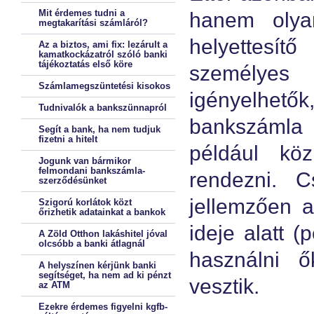
Mit érdemes tudni a
hanem olyan
megtakarítási számláról?
helyettesít
Az a biztos, ami fix: lezárult a
kamatkockázatról szóló banki
tájékoztatás első köre
személyes
Számlamegszüntetési kisokos
igényelhetők
Tudnivalók a bankszünnapról
bankszámla
Segít a bank, ha nem tudjuk
fizetni a hitelt
például köz
Jogunk van bármikor
felmondani bankszámla-
rendezni. C
szerződésünket
jellemzően 
Szigorú korlátok közt
őrizhetik adatainkat a bankok
ideje alatt (
A Zöld Otthon lakáshitel jóval
olcsóbb a banki átlagnál
használni ő
A helyszínen kérjünk banki
segítséget, ha nem ad ki pénzt
vesztik.
az ATM
Ezekre érdemes figyelni kgfb-