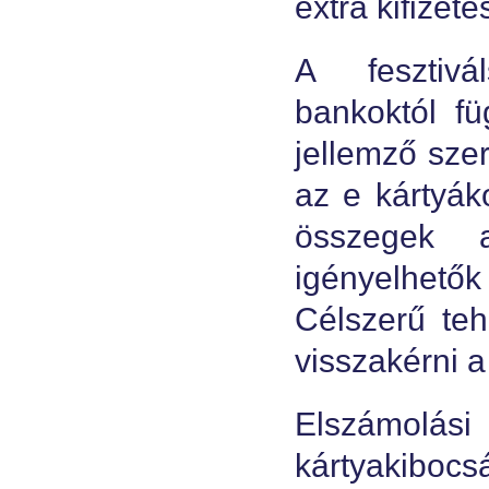
extra kifizet
A fesztivá
bankoktól fü
jellemző szer
az e kártyák
összegek 
igényelhetők
Célszerű teh
visszakérni 
Elszámolá
kártyakibocs