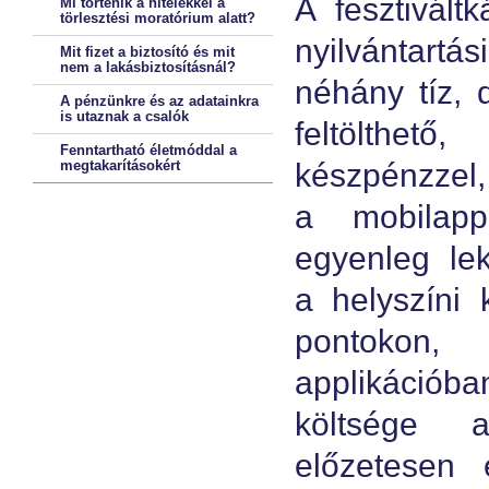
A fesztivált
Mi történik a hitelekkel a
törlesztési moratórium alatt?
nyilvántartás
Mit fizet a biztosító és mit
nem a lakásbiztosításnál?
néhány tíz, 
A pénzünkre és az adatainkra
is utaznak a csalók
feltölthető
Fenntartható életmóddal a
megtakarításokért
készpénzzel,
a mobilappl
egyenleg lek
a helyszíni 
pontokon,
applikációban
költsége a
előzetesen 