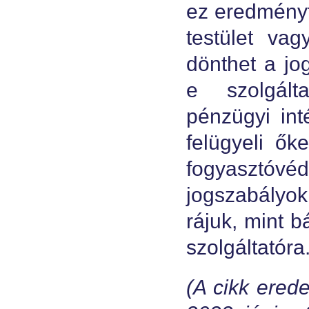
ez eredményt
testület vag
dönthet a jog
e szolgált
pénzügyi in
felügyeli ők
fogyaszt
jogszabályo
rájuk, mint 
szolgáltatóra
(A cikk erede