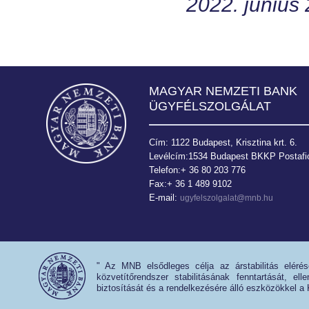
2022. június 
MAGYAR NEMZETI BANK
ÜGYFÉLSZOLGÁLAT
Cím: 1122 Budapest, Krisztina krt. 6.
Levélcím:1534 Budapest BKKP Postafió
Telefon:+ 36 80 203 776
Fax:+ 36 1 489 9102
E-mail:
ugyfelszolgalat@mnb.hu
" Az MNB elsődleges célja az árstabilitás eléré
közvetítőrendszer stabilitásának fenntartását, e
biztosítását és a rendelkezésére álló eszközökkel a 