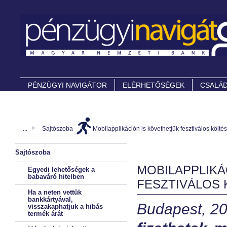
PÉNZÜGYI NAVIGÁTOR
ELÉRHETŐSÉGEK
CSALÁD
...
Sajtószoba
Mobilapplikáción is követhetjük fesztiválos költé
Sajtószoba
MOBILAPPLIKÁ
Egyedi lehetőségek a
babaváró hitelben
FESZTIVÁLOS 
Ha a neten vettük
bankkártyával,
Budapest, 20
visszakaphatjuk a hibás
termék árát