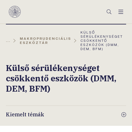
Főmenü
Keresés
Men
Magyar
Nemzeti
Bank
AKTUÁLIS
KÜLSŐ
OLDAL:
SÉRÜLÉKENYSÉGET
MAKROPRUDENCIÁLIS
...
CSÖKKENTŐ
ESZKÖZTÁR
ESZKÖZÖK (DMM,
DEM, BFM)
Külső sérülékenységet
csökkentő eszközök (DMM,
DEM, BFM)
Kiemelt témák