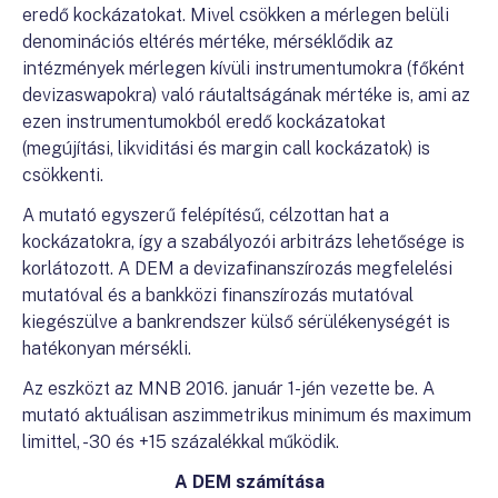
eredő kockázatokat. Mivel csökken a mérlegen belüli
denominációs eltérés mértéke, mérséklődik az
intézmények mérlegen kívüli instrumentumokra (főként
devizaswapokra) való ráutaltságának mértéke is, ami az
ezen instrumentumokból eredő kockázatokat
(megújítási, likviditási és margin call kockázatok) is
csökkenti.
A mutató egyszerű felépítésű, célzottan hat a
kockázatokra, így a szabályozói arbitrázs lehetősége is
korlátozott. A DEM a devizafinanszírozás megfelelési
mutatóval és a bankközi finanszírozás mutatóval
kiegészülve a bankrendszer külső sérülékenységét is
hatékonyan mérsékli.
Az eszközt az MNB 2016. január 1-jén vezette be. A
mutató aktuálisan aszimmetrikus minimum és maximum
limittel, -30 és +15 százalékkal működik.
A DEM számítása