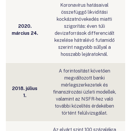
Koronavírus hatásaival
összefüggő likviditási
kockázatnövekedés miatti
2020.
szigorítás: éven túli
március 24.
devizaforrások differenciált
kezelése hátralévő futamidő
szerint nagyobb súllyal a
hosszabb lejáratoknál.
A forintosítást követően
megváltozott banki
mérlegszerkezetek és
2018. július
finanszírozási üzleti modellek,
1.
valamint az NSFR-hez való
további közelítés érdekében
történt felülvizsgálat.
Az elvárt szint 100 százalékra