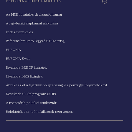
PÉNZPIACI INFORMÁCIÓK
Az MNB hivatalos devizaárfolyamai
A Jegybanki alapkamat alakulása
Fedezetértékelés
Referenciamutató Jegyzési Bizottság
HUFONIA
HUFONIA Swap
Hivatalos BUBOR fixingek
Hivatalos BIRS fixingek
Ábrakészlet a legfrissebb gazdasági és pénzügyi folyamatokról
Növekedési Hitelprogram (NHP)
A monetáris politikai eszköztár
Befektetői, elemzői találkozók szervezése