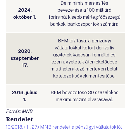
De minimis mentesítés
2024.
bevezetése a 100 milliárd
október 1.
forintnál kisebb mérlegfőösszegű
bankok, bankcsoportok számára
BFM lazítása: a pénzügyi
vállalatokkal kötött derivatív
2020.
ügyletek kapcsán fennálló és
szeptember
ezen ügyeletek átértékelődése
17.
miatt jelentkező mérlegen belüli
kötelezettségek mentesítése.
2018. július
BFM bevezetése 30 százalékos
1.
maximumszint elvárásával.
Forrás: MNB
Rendelet
10/2018. (III. 27.) MNB rendelet a pénzügyi vállalatoktól