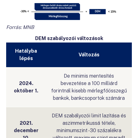
Forrás: MNB
DEM szabályozói változások
Hatályba
Változás
lépés
De minimis mentesítés
2024.
bevezetése a 100 milliárd
október 1.
forintnál kisebb mérlegfőösszegű
bankok, bankcsoportok számára
DEM szabályozói limit lazítása és
2021.
aszimmetrikussá tétele,
december
minimumszint -30 százalékra
10.
változott, maximum szint maradt