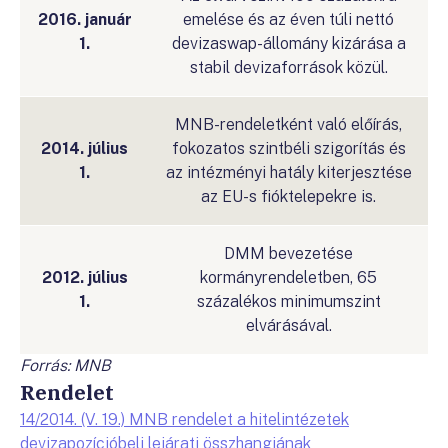
2016. január
emelése és az éven túli nettó
1.
devizaswap-állomány kizárása a
stabil devizaforrások közül.
MNB-rendeletként való előírás,
2014. július
fokozatos szintbéli szigorítás és
1.
az intézményi hatály kiterjesztése
az EU-s fióktelepekre is.
DMM bevezetése
2012. július
kormányrendeletben, 65
1.
százalékos minimumszint
elvárásával.
Forrás: MNB
Rendelet
14/2014. (V. 19.) MNB rendelet a hitelintézetek
devizapozícióbeli lejárati összhangjának