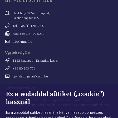
MAGYAR NEMZETI BANK
Cím
Székhely: 1054 Budapest,
Szabadság tér 8-9.
Telefonszám
Tel.: +36 (1) 428 2600
Fax
Fax: +36 (1) 429 8000
Email
info@mnb.hu
cím
Ügyfélszolgálat
Cím
1122 Budapest, Krisztina krt. 6.
Telefonszám
+36 80 203 776
Email
ugyfelszolgalat@mnb.hu
cím
Lakossági pénztár
Ez a weboldal sütiket („cookie”)
Cím
1054 Budapest, Kiss Ernő utca 1.
használ
(a Magyar Nemzeti Bank Budapest V. ker., Szabadság tér
8-9. szám alatti székházának Kiss Ernő utca 1. szám alatti bejárata)
Ez a weboldal sütiket használ a kényelmesebb böngészés
Email
penztar@mnb.hu
cím
érdekében. A honlap használatával Ön elfogadja, hogy az oldal