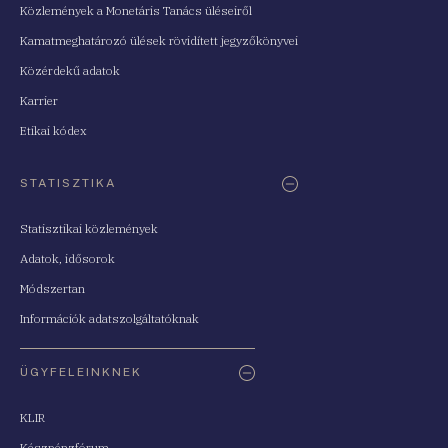
Közlemények a Monetáris Tanács üléseiről
Kamatmeghatározó ülések rövidített jegyzőkönyvei
Közérdekű adatok
Karrier
Etikai kódex
STATISZTIKA
Statisztikai közlemények
Adatok, idősorok
Módszertan
Információk adatszolgáltatóknak
ÜGYFELEINKNEK
KLIR
Készpénzfórum