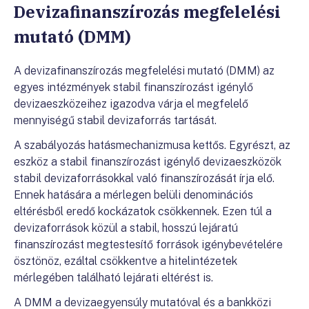
Devizafinanszírozás megfelelési
mutató (DMM)
A devizafinanszírozás megfelelési mutató (DMM) az
egyes intézmények stabil finanszírozást igénylő
devizaeszközeihez igazodva várja el megfelelő
mennyiségű stabil devizaforrás tartását.
A szabályozás hatásmechanizmusa kettős. Egyrészt, az
eszköz a stabil finanszírozást igénylő devizaeszközök
stabil devizaforrásokkal való finanszírozását írja elő.
Ennek hatására a mérlegen belüli denominációs
eltérésből eredő kockázatok csökkennek. Ezen túl a
devizaforrások közül a stabil, hosszú lejáratú
finanszírozást megtestesítő források igénybevételére
ösztönöz, ezáltal csökkentve a hitelintézetek
mérlegében található lejárati eltérést is.
A DMM a devizaegyensúly mutatóval és a bankközi