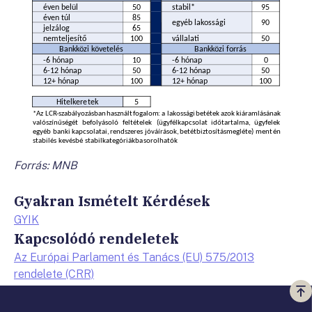
Forrás: MNB
Gyakran Ismételt Kérdések
GYIK
Kapcsolódó rendeletek
Az Európai Parlament és Tanács (EU) 575/2013
rendelete (CRR)
Vi
a