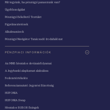
Mit tegyünk, ha pénzügyi panaszunk van?
Ügyfélszolgálat
Pénzügyi Békéltető Testület
Figyelmeztetések
Alkalmazások
Pénzügyi Navigátor Tanácsadó Irodahálózat
PÉNZPIACI INFORMÁCIÓK
Az MNB hivatalos devizaárfolyamai
A Jegybanki alapkamat alakulása
Fedezetértékelés
Referenciamutató Jegyzési Bizottság
HUFONIA
HUFONIA Swap
Hivatalos BUBOR fixingek