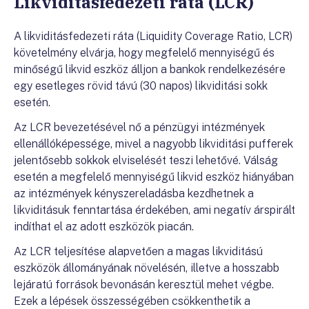
Likviditásfedezeti ráta (LCR)
A likviditásfedezeti ráta (Liquidity Coverage Ratio, LCR)
követelmény elvárja, hogy megfelelő mennyiségű és
minőségű likvid eszköz álljon a bankok rendelkezésére
egy esetleges rövid távú (30 napos) likviditási sokk
esetén.
Az LCR bevezetésével nő a pénzügyi intézmények
ellenállóképessége, mivel a nagyobb likviditási pufferek
jelentősebb sokkok elviselését teszi lehetővé. Válság
esetén a megfelelő mennyiségű likvid eszköz hiányában
az intézmények kényszereladásba kezdhetnek a
likviditásuk fenntartása érdekében, ami negatív árspirált
indíthat el az adott eszközök piacán.
Az LCR teljesítése alapvetően a magas likviditású
eszközök állományának növelésén, illetve a hosszabb
lejáratú források bevonásán keresztül mehet végbe.
Ezek a lépések összességében csökkenthetik a