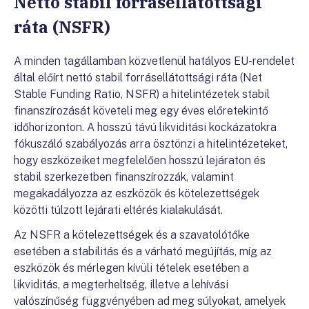
Nettó stabil forrásellátottsági
ráta (NSFR)
A minden tagállamban közvetlenül hatályos EU-rendelet
által előírt nettó stabil forrásellátottsági ráta (Net
Stable Funding Ratio, NSFR) a hitelintézetek stabil
finanszírozását követeli meg egy éves előretekintő
időhorizonton. A hosszú távú likviditási kockázatokra
fókuszáló szabályozás arra ösztönzi a hitelintézeteket,
hogy eszközeiket megfelelően hosszú lejáraton és
stabil szerkezetben finanszírozzák, valamint
megakadályozza az eszközök és kötelezettségek
közötti túlzott lejárati eltérés kialakulását.
Az NSFR a kötelezettségek és a szavatolótőke
esetében a stabilitás és a várható megújítás, míg az
eszközök és mérlegen kívüli tételek esetében a
likviditás, a megterheltség, illetve a lehívási
valószínűség függvényében ad meg súlyokat, amelyek