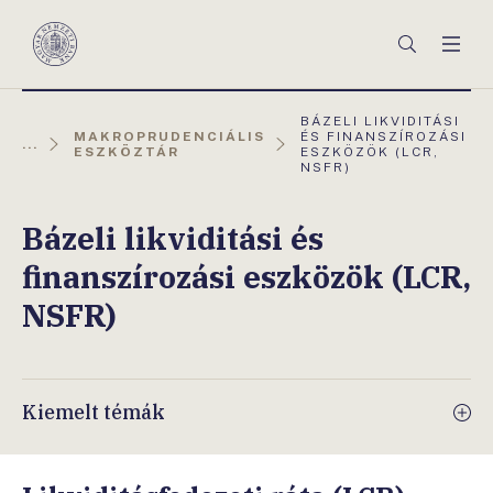
Főmenü
Keresés
Men
Magyar
Nemzeti
Bank
AKTUÁLIS
BÁZELI LIKVIDITÁSI
OLDAL:
MAKROPRUDENCIÁLIS
ÉS FINANSZÍROZÁSI
...
ESZKÖZTÁR
ESZKÖZÖK (LCR,
NSFR)
Bázeli likviditási és
finanszírozási eszközök (LCR,
NSFR)
Kiemelt témák