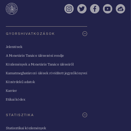
te
Instagram
Twitter
Facebook
YouTube
Sell
Oldaltérkép
GYORSHIVATKOZÁSOK
Jelentések
A Monetáris Tanács ülésezési rendje
Közlemények a Monetáris Tanács üléseiről
Kamatmeghatározó ülések rövidített jegyzőkönyvei
Közérdekű adatok
Karrier
Etikai kódex
STATISZTIKA
Statisztikai közlemények