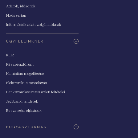
Adatok, idősorok
Módszertan
Információk adatszolgáltatóknak
ÜGYFELEINKNEK
KLIR
Készpénzfórum
Hamisítás megelőzése
Elektronikus számlázás
Bankszámlavezetés üzleti feltételei
Jegybanki tenderek
Beszerzési eljárások
FOGYASZTÓKNAK