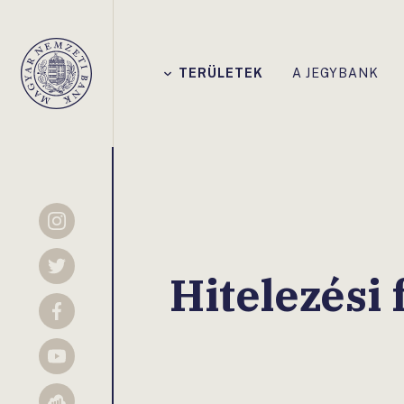
Főmenü
TERÜLETEK
A JEGYBANK
Magyar
Nemzeti
Bank
Instagram
Twitter
Hitelezési
Facebook
YouTube