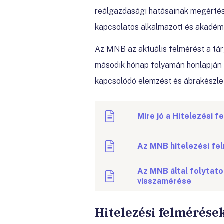
reálgazdasági hatásainak megértésé
kapcsolatos alkalmazott és akadém
Az MNB az aktuális felmérést a tár
második hónap folyamán honlapján p
kapcsolódó elemzést és ábrakészle
Mire jó a Hitelezési 
Az MNB hitelezési f
Az MNB által folytat
visszamérése
Hitelezési felmérése