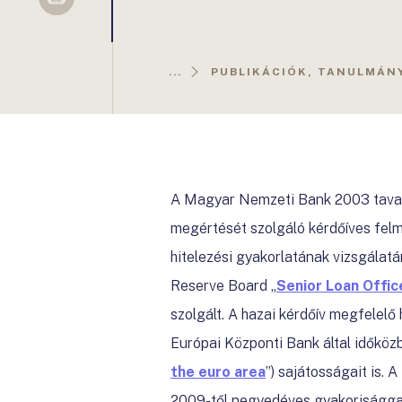
Sellsy
...
PUBLIKÁCIÓK, TANULMÁN
A Magyar Nemzeti Bank 2003 tavaszá
megértését szolgáló kérdőíves felm
hitelezési gyakorlatának vizsgálatá
Reserve Board „
Senior Loan Offic
szolgált. A hazai kérdőív megfelel
Európai Központi Bank által időközb
the euro area
”) sajátosságait is. 
2009-től negyedéves gyakorisággal 