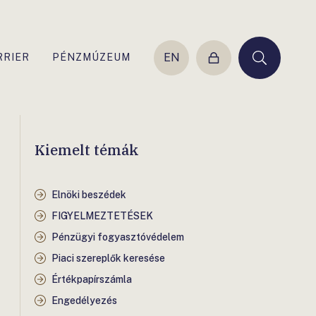
EN
RRIER
PÉNZMÚZEUM
Belépés
Keresés
Kiemelt témák
Elnöki beszédek
FIGYELMEZTETÉSEK
Pénzügyi fogyasztóvédelem
Piaci szereplők keresése
Értékpapírszámla
Engedélyezés