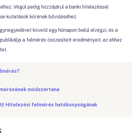
hez. Végül pedig hozzájárul a banki hitelezéssel
iai kutatások körének bővüléséhez.
gynegyedévet követő egy hónapon belül elvégzi, és a
ublikálja a felmérés összesített eredményeit, az ehhez
tet.
felmérés?
elmérésének módszertana
ott Hitelezési felmérés hatékonyságának
k