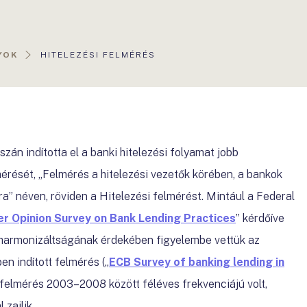
AKTUÁLIS
YOK
HITELEZÉSI FELMÉRÉS
OLDAL:
n indította el a banki hitelezési folyamat jobb
érését, „Felmérés a hitelezési vezetők körében, a bankok
ra” néven, röviden a Hitelezési felmérést. Mintául a Federal
er Opinion Survey on Bank Lending Practices
” kérdőíve
ő harmonizáltságának érdekében figyelembe vettük az
en indított felmérés („
ECB Survey of banking lending in
A felmérés 2003–2008 között féléves frekvenciájú volt,
zajlik.