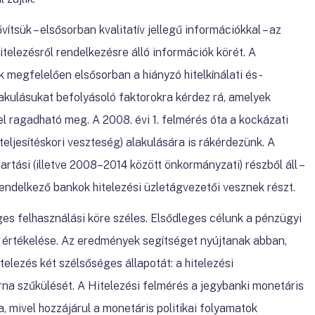
vítsük – elsősorban kvalitatív jellegű információkkal – az
telezésről rendelkezésre álló információk körét. A
megfelelően elsősorban a hiányzó hitelkínálati és -
lakulásukat befolyásoló faktorokra kérdez rá, amelyek
 ragadható meg. A 2008. évi 1. felmérés óta a kockázati
teljesítéskori veszteség) alakulására is rákérdezünk. A
artási (illetve 2008–2014 között önkormányzati) részből áll –
endelkező bankok hitelezési üzletágvezetői vesznek részt.
s felhasználási köre széles. Elsődleges célunk a pénzügyi
 értékelése. Az eredmények segítséget nyújtanak abban,
telezés két szélsőséges állapotát: a hitelezési
orna szűkülését. A Hitelezési felmérés a jegybanki monetáris
a, mivel hozzájárul a monetáris politikai folyamatok