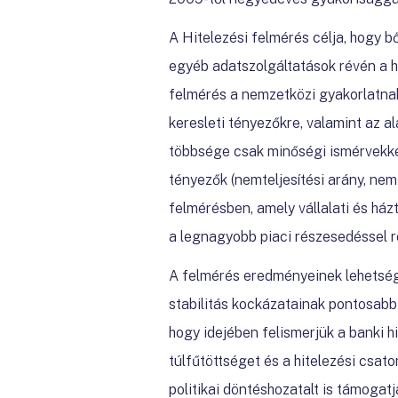
A Hitelezési felmérés célja, hogy bő
egyéb adatszolgáltatások révén a hi
felmérés a nemzetközi gyakorlatnak 
keresleti tényezőkre, valamint az a
többsége csak minőségi ismérvekkel
tényezők (nemteljesítési arány, nem
felmérésben, amely vállalati és házt
a legnagyobb piaci részesedéssel r
A felmérés eredményeinek lehetsége
stabilitás kockázatainak pontosabb
hogy idejében felismerjük a banki hi
túlfűtöttséget és a hitelezési csat
politikai döntéshozatalt is támogatj