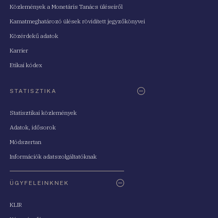
Közlemények a Monetáris Tanács üléseiről
Kamatmeghatározó ülések rövidített jegyzőkönyvei
Közérdekű adatok
Karrier
Etikai kódex
STATISZTIKA
Statisztikai közlemények
Adatok, idősorok
Módszertan
Információk adatszolgáltatóknak
ÜGYFELEINKNEK
KLIR