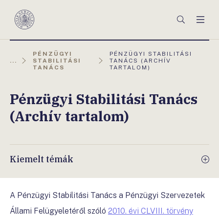
Főmenü
Keresés
Men
Magyar
Nemzeti
Bank
AKTUÁLIS
PÉNZÜGYI
PÉNZÜGYI STABILITÁSI
OLDAL:
...
STABILITÁSI
TANÁCS (ARCHÍV
TANÁCS
TARTALOM)
Pénzügyi Stabilitási Tanács
(Archív tartalom)
Kiemelt témák
A Pénzügyi Stabilitási Tanács a Pénzügyi Szervezetek
Állami Felügyeletéről szóló
2010. évi CLVIII. törvény