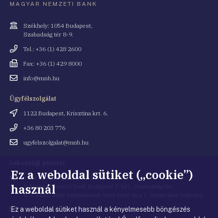
MAGYAR NEMZETI BANK
Cím
Székhely: 1054 Budapest,
Szabadság tér 8-9.
Telefonszám
Tel.: +36 (1) 428 2600
Fax
Fax: +36 (1) 429 8000
Email
info@mnb.hu
cím
Ügyfélszolgálat
Cím
1122 Budapest, Krisztina krt. 6.
Telefonszám
+36 80 203 776
Email
ugyfelszolgalat@mnb.hu
cím
Lakossági pénztár
Ez a weboldal sütiket („cookie”)
Cím
1054 Budapest, Kiss Ernő utca 1.
használ
(a Magyar Nemzeti Bank Budapest V. ker., Szabadság tér
8-9. szám alatti székházának Kiss Ernő utca 1. szám alatti bejárata)
Ez a weboldal sütiket használ a kényelmesebb böngészés
Email
penztar@mnb.hu
cím