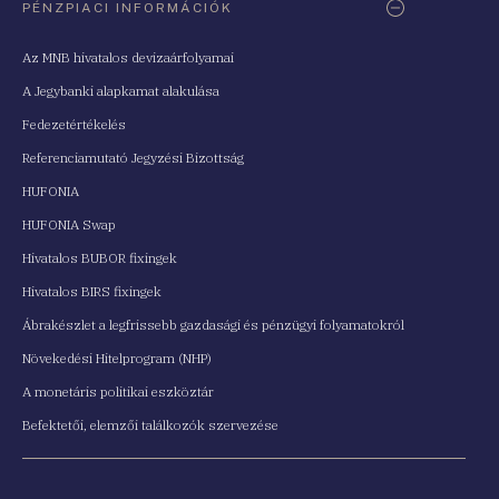
PÉNZPIACI INFORMÁCIÓK
Az MNB hivatalos devizaárfolyamai
A Jegybanki alapkamat alakulása
Fedezetértékelés
Referenciamutató Jegyzési Bizottság
HUFONIA
HUFONIA Swap
Hivatalos BUBOR fixingek
Hivatalos BIRS fixingek
Ábrakészlet a legfrissebb gazdasági és pénzügyi folyamatokról
Növekedési Hitelprogram (NHP)
A monetáris politikai eszköztár
Befektetői, elemzői találkozók szervezése