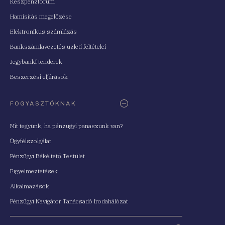
Készpénzfórum
Hamisítás megelőzése
Elektronikus számlázás
Bankszámlavezetés üzleti feltételei
Jegybanki tenderek
Beszerzési eljárások
FOGYASZTÓKNAK
Mit tegyünk, ha pénzügyi panaszunk van?
Ügyfélszolgálat
Pénzügyi Békéltető Testület
Figyelmeztetések
Alkalmazások
Pénzügyi Navigátor Tanácsadó Irodahálózat