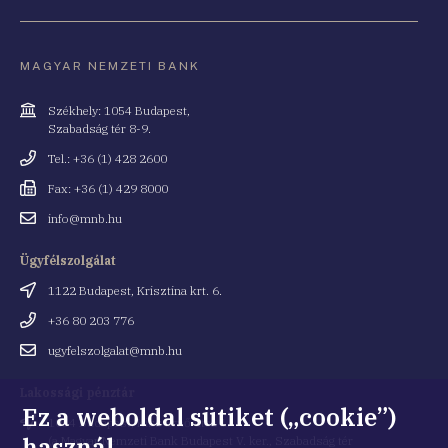
MAGYAR NEMZETI BANK
Cím
Székhely: 1054 Budapest,
Szabadság tér 8-9.
Telefonszám
Tel.: +36 (1) 428 2600
Fax
Fax: +36 (1) 429 8000
Email
info@mnb.hu
cím
Ügyfélszolgálat
Cím
1122 Budapest, Krisztina krt. 6.
Telefonszám
+36 80 203 776
Email
ugyfelszolgalat@mnb.hu
cím
Lakossági pénztár
Ez a weboldal sütiket („cookie”)
Cím
1054 Budapest, Kiss Ernő utca 1.
használ
(a Magyar Nemzeti Bank Budapest V. ker., Szabadság tér