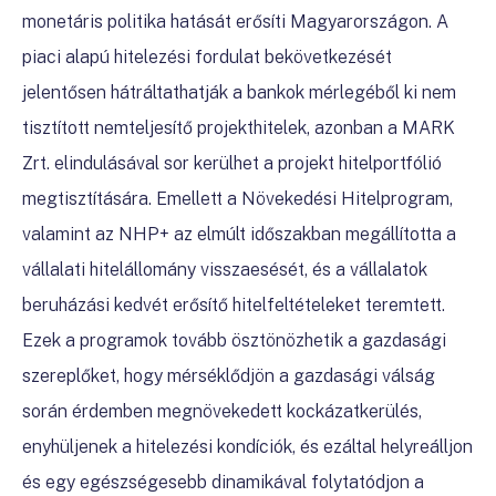
monetáris politika hatását erősíti Magyarországon. A
piaci alapú hitelezési fordulat bekövetkezését
jelentősen hátráltathatják a bankok mérlegéből ki nem
tisztított nemteljesítő projekthitelek, azonban a MARK
Zrt. elindulásával sor kerülhet a projekt hitelportfólió
megtisztítására. Emellett a Növekedési Hitelprogram,
valamint az NHP+ az elmúlt időszakban megállította a
vállalati hitelállomány visszaesését, és a vállalatok
beruházási kedvét erősítő hitelfeltételeket teremtett.
Ezek a programok tovább ösztönözhetik a gazdasági
szereplőket, hogy mérséklődjön a gazdasági válság
során érdemben megnövekedett kockázatkerülés,
enyhüljenek a hitelezési kondíciók, és ezáltal helyreálljon
és egy egészségesebb dinamikával folytatódjon a