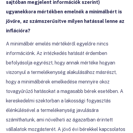
sajtóban megjelent információk szerint)
ugyanekkora mértékben emelnék a minimálbért is
jövőre, az számszerűsítve milyen hatással lenne az
inflációra?
A minimálbér emelés mértékéről egyelőre nincs
információnk. Az intézkedés hatását érdemben
befolyásolja egyrészt, hogy annak mértéke hogyan
viszonyul a termelékenység alakulásához másrészt,
hogy a minimálbérek emelkedése mennyire okoz
tovagyűrűző hatásokat a magasabb bérek esetében. A
kereskedelmi szektorban a lakossági fogyasztás
élénkülésével a termelékenység javulására
számíthatunk, ami növelheti az ágazatban érintett
vállalatok mozgásterét. A jövő évi bérekkel kapcsolatos