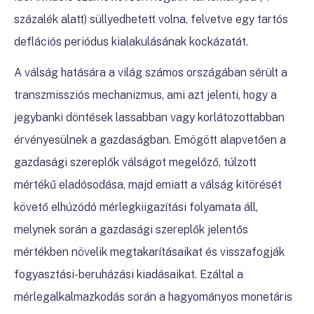
százalék alatt) süllyedhetett volna, felvetve egy tartós
deflációs periódus kialakulásának kockázatát.
A válság hatására a világ számos országában sérült a
transzmissziós mechanizmus, ami azt jelenti, hogy a
jegybanki döntések lassabban vagy korlátozottabban
érvényesülnek a gazdaságban. Emögött alapvetően a
gazdasági szereplők válságot megelőző, túlzott
mértékű eladósodása, majd emiatt a válság kitörését
követő elhúzódó mérlegkiigazítási folyamata áll,
melynek során a gazdasági szereplők jelentős
mértékben növelik megtakarításaikat és visszafogják
fogyasztási-beruházási kiadásaikat. Ezáltal a
mérlegalkalmazkodás során a hagyományos monetáris