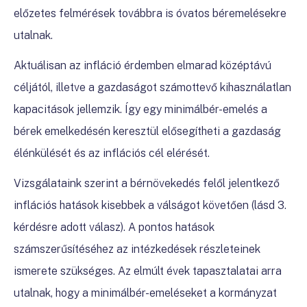
előzetes felmérések továbbra is óvatos béremelésekre
utalnak.
Aktuálisan az infláció érdemben elmarad középtávú
céljától, illetve a gazdaságot számottevő kihasználatlan
kapacitások jellemzik. Így egy minimálbér-emelés a
bérek emelkedésén keresztül elősegítheti a gazdaság
élénkülését és az inflációs cél elérését.
Vizsgálataink szerint a bérnövekedés felől jelentkező
inflációs hatások kisebbek a válságot követően (lásd 3.
kérdésre adott válasz). A pontos hatások
számszerűsítéséhez az intézkedések részleteinek
ismerete szükséges. Az elmúlt évek tapasztalatai arra
utalnak, hogy a minimálbér-emeléseket a kormányzat