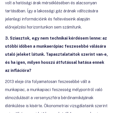
volt a hatósági árak mérséklésében és alacsonyan
tartásában. Így a lakossági gáz árának változására
jelenlegi információink és feltevéseink alapján
előrejelzési horizontunkon sem számítunk.
3. Sziasztok, egy nem technikai kérdésem lenne: az
utóbbi időben a munkaerőpiac feszesebbé válására
utaló jeleket látunk. Tapasztalataitok szerint van-e,
és ha igen, milyen hosszú átfutással hatása ennek
az inflációra?
2013 eleje óta folyamatosan feszesebbé vált a
munkapiac, a munkapiaci feszesség mélypontról való
elmozdulását a versenyszféra bérdinamikájának
élénkülése is kísérte. Ökonometriai vizsgálataink szerint