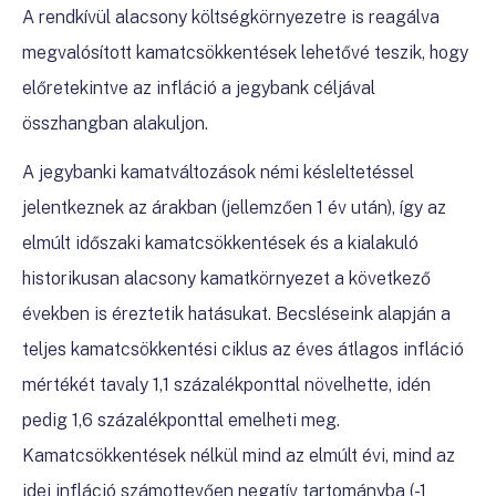
A rendkívül alacsony költségkörnyezetre is reagálva
megvalósított kamatcsökkentések lehetővé teszik, hogy
előretekintve az infláció a jegybank céljával
összhangban alakuljon.
A jegybanki kamatváltozások némi késleltetéssel
jelentkeznek az árakban (jellemzően 1 év után), így az
elmúlt időszaki kamatcsökkentések és a kialakuló
historikusan alacsony kamatkörnyezet a következő
években is éreztetik hatásukat. Becsléseink alapján a
teljes kamatcsökkentési ciklus az éves átlagos infláció
mértékét tavaly 1,1 százalékponttal növelhette, idén
pedig 1,6 százalékponttal emelheti meg.
Kamatcsökkentések nélkül mind az elmúlt évi, mind az
idei infláció számottevően negatív tartományba (-1