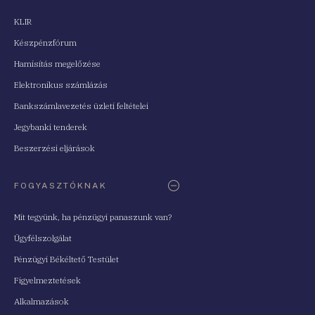
KLIR
Készpénzfórum
Hamisítás megelőzése
Elektronikus számlázás
Bankszámlavezetés üzleti feltételei
Jegybanki tenderek
Beszerzési eljárások
FOGYASZTÓKNAK
Mit tegyünk, ha pénzügyi panaszunk van?
Ügyfélszolgálat
Pénzügyi Békéltető Testület
Figyelmeztetések
Alkalmazások