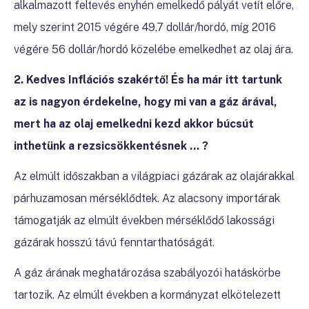
alkalmazott feltevés enyhén emelkedő pályát vetít előre,
mely szerint 2015 végére 49,7 dollár/hordó, míg 2016
végére 56 dollár/hordó közelébe emelkedhet az olaj ára.
2. Kedves Inflációs szakértő! És ha már itt tartunk
az is nagyon érdekelne, hogy mi van a gáz árával,
mert ha az olaj emelkedni kezd akkor búcsút
inthetünk a rezsicsökkentésnek ... ?
Az elmúlt időszakban a világpiaci gázárak az olajárakkal
párhuzamosan mérséklődtek. Az alacsony importárak
támogatják az elmúlt években mérséklődő lakossági
gázárak hosszú távú fenntarthatóságát.
A gáz árának meghatározása szabályozói hatáskörbe
tartozik. Az elmúlt években a kormányzat elkötelezett