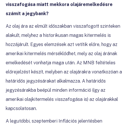
visszafogása miatt mekkora olajáremelkedésre
számít a jegybank?
Az olaj ára az elmúlt időszakban visszafogott szinteken
alakult, melyhez a historikusan magas kitermelés is
hozzájárult. Egyes elemzések azt vetítik előre, hogy az
amerikai kitermelés mérséklődhet, mely az olaj árának
emelkedését vonhatja maga után. Az MNB feltételes
előrejelzést készít, melyben az olajárakra vonatkozóan a
határidős jegyzésárakat alkalmazza. A határidős
jegyzésárakba beépül minden információ (így az
amerikai olajkitermelés visszafogása is) az olajárakkal
kapcsolatosan.
A legutóbbi, szeptemberi Inflációs jelentésben