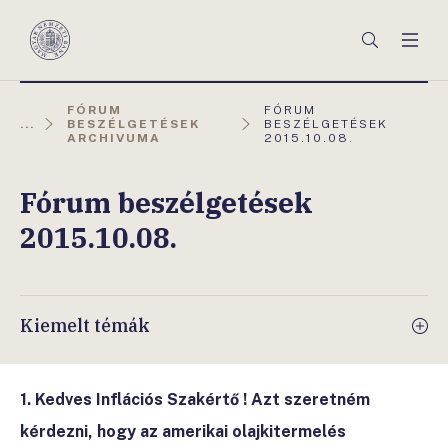
Főmenü
Keresés
Men
Magyar
Nemzeti
Bank
AKTUÁLIS
FÓRUM
FÓRUM
OLDAL:
...
BESZÉLGETÉSEK
BESZÉLGETÉSEK
ARCHIVUMA
2015.10.08.
Fórum beszélgetések
2015.10.08.
Kiemelt témák
1. Kedves Inflációs Szakértő ! Azt szeretném
kérdezni, hogy az amerikai olajkitermelés