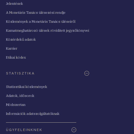
Jelentések
A Monetáris Tanács ülésezési rendje
Közlemények a Monetáris Tanács üléseiről
Kamatmeghatározó ülések rövidített jegyzőkönyvei
Közérdekű adatok
Karrier
Etikai kódex
STATISZTIKA
Statisztikai közlemények
Adatok, idősorok
Módszertan
Információk adatszolgáltatóknak
ÜGYFELEINKNEK