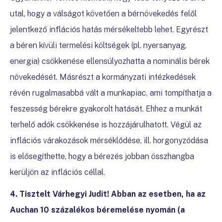
utal, hogy a válságot követően a bérnövekedés felől
jelentkező inflációs hatás mérsékeltebb lehet. Egyrészt
a béren kívüli termelési költségek (pl. nyersanyag,
energia) csökkenése ellensúlyozhatta a nominális bérek
növekedését. Másrészt a kormányzati intézkedések
révén rugalmasabbá vált a munkapiac, ami tompíthatja a
feszesség bérekre gyakorolt hatását. Ehhez a munkát
terhelő adók csökkenése is hozzájárulhatott. Végül az
inflációs várakozások mérséklődése, ill. horgonyzódása
is elősegíthette, hogy a bérezés jobban összhangba
kerüljön az inflációs céllal.
4.
Tisztelt Várhegyi Judit! Abban az esetben, ha az
Auchan 10 százalékos béremelése nyomán (a