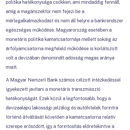
politika hatékonysága csökken, ami mindaddig fennáll,
amíg a magánszektor nem fejezi be a
mérlegalkalmazkodást és nem áll helyre a bankrendszer
egészséges működése. Magyarország esetében a
monetáris politika kamatcsatornája mellett sokáig az
árfolyamcsatorna megfelelő működése is korlátozott
volt a devizában denominált adósság magas aránya
miatt.
A Magyar Nemzeti Bank számos célzott intézkedéssel
igyekezett javítani a monetáris transzmisszió
hatékonyságát. Ezek közül a legfontosabb, hogy a
devizaalapú lakossági jelzálog és autóhitelek forintra
történő átváltását követően a kamatcsatorna relatív
szerepe erősödött, így a forintosítás előretekintve a