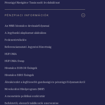
Pénzügyi Navigátor Tanácsadó Irodahálózat
PÉNZPIACI INFORMÁCIÓK
Az MNB hivatalos devizaárfolyamai
A Jegybanki alapkamat alakulása
Fedezetértékelés
Referenciamutató Jegyzési Bizottság
HUFONIA
HUFONIA Swap
Hivatalos BUBOR fixingek
Hivatalos BIRS fixingek
Ábrakészlet a legfrissebb gazdasági és pénzügyi folyamatokról
Növekedési Hitelprogram (NHP)
A monetáris politikai eszköztár
Befektetői, elemzői találkozók szervezése