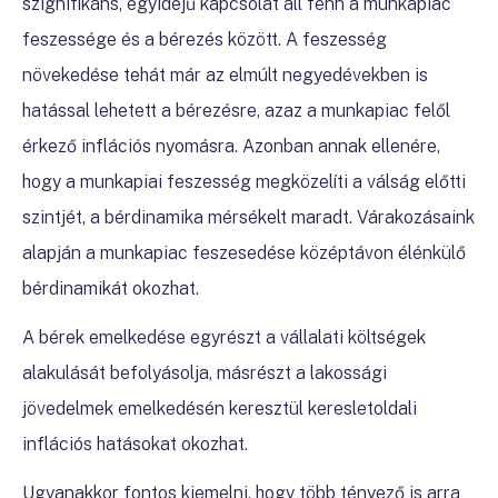
szignifikáns, egyidejű kapcsolat áll fenn a munkapiac
feszessége és a bérezés között. A feszesség
növekedése tehát már az elmúlt negyedévekben is
hatással lehetett a bérezésre, azaz a munkapiac felől
érkező inflációs nyomásra. Azonban annak ellenére,
hogy a munkapiai feszesség megközelíti a válság előtti
szintjét, a bérdinamika mérsékelt maradt. Várakozásaink
alapján a munkapiac feszesedése középtávon élénkülő
bérdinamikát okozhat.
A bérek emelkedése egyrészt a vállalati költségek
alakulását befolyásolja, másrészt a lakossági
jövedelmek emelkedésén keresztül keresletoldali
inflációs hatásokat okozhat.
Ugyanakkor fontos kiemelni, hogy több tényező is arra