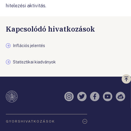
hitelezési aktivitás.
Kapcsolódó hivatkozások
Inflációs jelentés
Statisztikai kiadványok
Vi
a
te
Instagram
Twitter
Facebook
YouTube
Sell
Oldaltérkép
GYORSHIVATKOZÁSOK