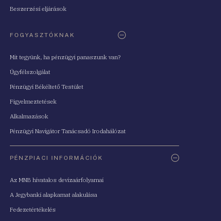
Beszerzési eljárások
FOGYASZTÓKNAK
Mit tegyünk, ha pénzügyi panaszunk van?
Ügyfélszolgálat
Pénzügyi Békéltető Testület
Figyelmeztetések
Alkalmazások
Pénzügyi Navigátor Tanácsadó Irodahálózat
PÉNZPIACI INFORMÁCIÓK
Az MNB hivatalos devizaárfolyamai
A Jegybanki alapkamat alakulása
Fedezetértékelés