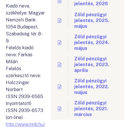
jelentés, 2026
Kiadó neve,
székhelye: Magyar
Zöld pénzügyi
Nemzeti Bank
jelentés, 2025.
május
1054 Budapest,
Szabadság tér 8-
Zöld pénzügyi
9.
jelentés, 2024.
Felelős kiadó
május
neve: Farkas
Zöld pénzügyi
Milán
jelentés, 2023.
Felelős
április
szerkesztő neve:
Zöld pénzügyi
Holczinger
jelentés, 2022.
Norbert
május
ISSN 2939-6565
Zöld pénzügyi
(nyomtatott)
jelentés, 2021.
ISSN 2939-6573
március
(on-line)
http://www.mnb.hu/