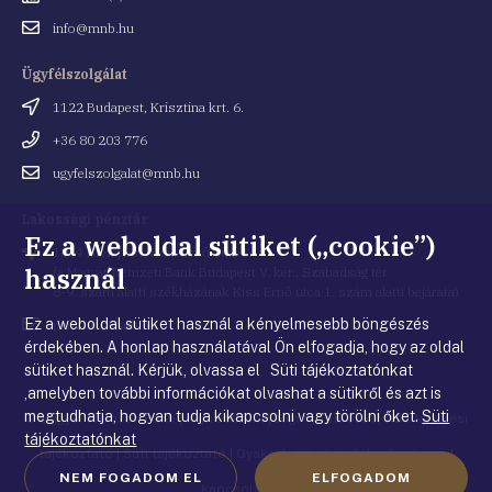
Email
info@mnb.hu
cím
Ügyfélszolgálat
Cím
1122 Budapest, Krisztina krt. 6.
Telefonszám
+36 80 203 776
Email
ugyfelszolgalat@mnb.hu
cím
Lakossági pénztár
Ez a weboldal sütiket („cookie”)
Cím
1054 Budapest, Kiss Ernő utca 1.
használ
(a Magyar Nemzeti Bank Budapest V. ker., Szabadság tér
8-9. szám alatti székházának Kiss Ernő utca 1. szám alatti bejárata)
Ez a weboldal sütiket használ a kényelmesebb böngészés
Email
penztar@mnb.hu
cím
érdekében. A honlap használatával Ön elfogadja, hogy az oldal
sütiket használ. Kérjük, olvassa el Süti tájékoztatónkat
,amelyben további információkat olvashat a sütikről és azt is
megtudhatja, hogyan tudja kikapcsolni vagy törölni őket.
Süti
© Magyar Nemzeti Bank
|
Impresszum
|
Jogi nyilatkozat
|
Adatkezelési
tájékoztatónkat
tájékoztató
|
Süti tájékoztató
|
Gyakorlati tudnivalók a honlappal
NEM FOGADOM EL
ELFOGADOM
kapcsolatban