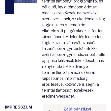
fenntarthatósági programjairól és
céljairól, így a témában érintett
piaci szereplőknek, nemzetközi
szervezeteknek, az akadémiai világ
tagjainak és a téma iránt
elkötelezett polgároknak is fontos
kiindulópont. A Jelentés kiemelten
foglalkozik a klímaváltozásból
fakadó pénzügyi kockázatokkal,
ezért a pénzügyi rendszer előtt álló
új típusú kihívások leküzdésében is
irányt mutat. A kiadvány a
fenntartható finanszírozással
kapcsolatos informáltság
erősítésével közvetve is segíti a
fenntarthatósági törekvések
eredményességét.
IMPRESSZUM
Zöld pénzügyi