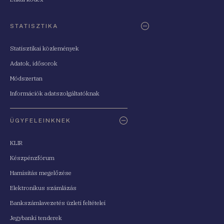
STATISZTIKA
Statisztikai közlemények
Adatok, idősorok
Módszertan
Információk adatszolgáltatóknak
ÜGYFELEINKNEK
KLIR
Készpénzfórum
Hamisítás megelőzése
Elektronikus számlázás
Bankszámlavezetés üzleti feltételei
Jegybanki tenderek