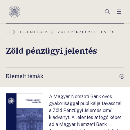
Főmenü
Keresés
Men
Magyar
Nemzeti
Bank
AKTUÁLIS
...
JELENTÉSEK
ZÖLD PÉNZÜGYI JELENTÉS
OLDAL:
Zöld pénzügyi jelentés
Kiemelt témák
A Magyar Nemzeti Bank éves
gyakorisággal publikálja tavasszal
a Zöld Pénzügyi Jelentés című
kiadványt. A Jelentés átfogó képet
ad a Magyar Nemzeti Bank