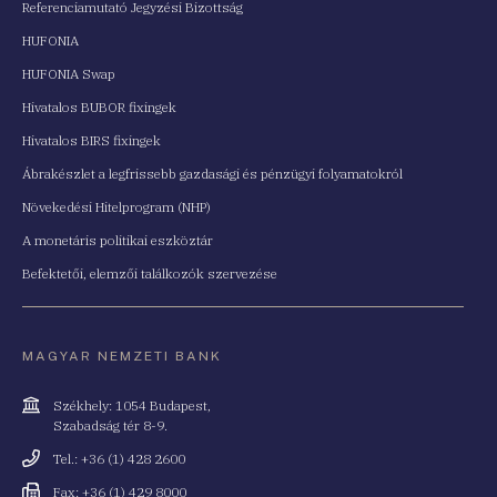
Referenciamutató Jegyzési Bizottság
HUFONIA
HUFONIA Swap
Hivatalos BUBOR fixingek
Hivatalos BIRS fixingek
Ábrakészlet a legfrissebb gazdasági és pénzügyi folyamatokról
Növekedési Hitelprogram (NHP)
A monetáris politikai eszköztár
Befektetői, elemzői találkozók szervezése
MAGYAR NEMZETI BANK
Cím
Székhely: 1054 Budapest,
Szabadság tér 8-9.
Telefonszám
Tel.: +36 (1) 428 2600
Fax
Fax: +36 (1) 429 8000