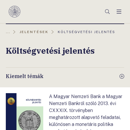
Főmenü
Keresés
Men
Magyar
Nemzeti
Bank
AKTUÁLIS
...
JELENTÉSEK
KÖLTSÉGVETÉSI JELENTÉS
OLDAL:
Költségvetési jelentés
Kiemelt témák
A Magyar Nemzeti Bank a Magyar
Nemzeti Bankról szóló 2013. évi
CXXXIX. törvényben
meghatározott alapvető feladatai,
különösen a monetáris politika