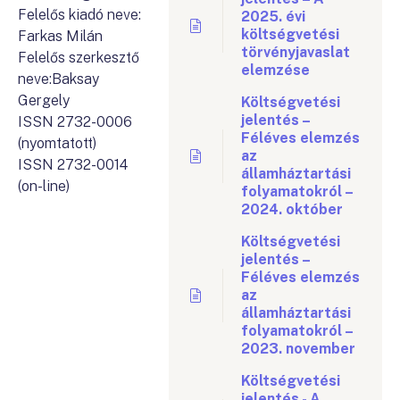
Felelős kiadó neve:
2025. évi
költségvetési
Farkas Milán
törvényjavaslat
Felelős szerkesztő
elemzése
neve:Baksay
Gergely
Költségvetési
jelentés –
ISSN 2732-0006
Féléves elemzés
(nyomtatott)
az
ISSN 2732-0014
államháztartási
(on-line)
folyamatokról –
2024. október
Költségvetési
jelentés –
Féléves elemzés
az
államháztartási
folyamatokról –
2023. november
Költségvetési
jelentés - A