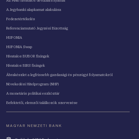
Az MNB hivatalos devizaárfolyamai
A Jegybanki alapkamat alakulása
Fedezetértékelés
Referenciamutató Jegyzési Bizottság
HUFONIA
HUFONIA Swap
Hivatalos BUBOR fixingek
Hivatalos BIRS fixingek
Ábrakészlet a legfrissebb gazdasági és pénzügyi folyamatokról
Növekedési Hitelprogram (NHP)
A monetáris politikai eszköztár
Befektetői, elemzői találkozók szervezése
MAGYAR NEMZETI BANK