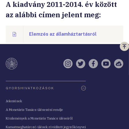
A kiadvány 2011-2014. év között
az alábbi címen jelent meg:
Elemzés az államháztartásról
Vi
a
te
Instagram
Twitter
Facebook
YouTube
Sell
Oldaltérkép
GYORSHIVATKOZÁSOK
Jelentések
A Monetáris Tanács ülésezési rendje
Közlemények a Monetáris Tanács üléseiről
Kamatmeghatározó ülések rövidített jegyzőkönyvei