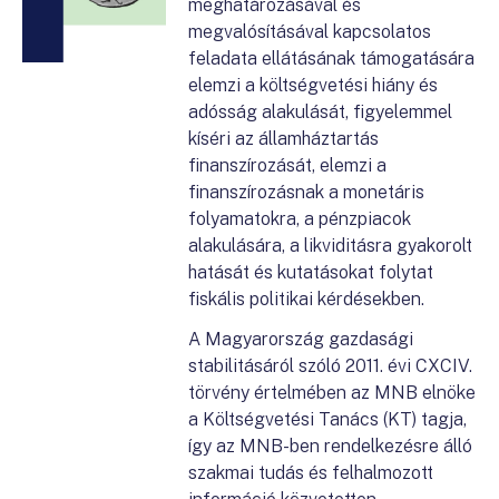
meghatározásával és
megvalósításával kapcsolatos
feladata ellátásának támogatására
elemzi a költségvetési hiány és
adósság alakulását, figyelemmel
kíséri az államháztartás
finanszírozását, elemzi a
finanszírozásnak a monetáris
folyamatokra, a pénzpiacok
alakulására, a likviditásra gyakorolt
hatását és kutatásokat folytat
fiskális politikai kérdésekben.
A Magyarország gazdasági
stabilitásáról szóló 2011. évi CXCIV.
törvény értelmében az MNB elnöke
a Költségvetési Tanács (KT) tagja,
így az MNB-ben rendelkezésre álló
szakmai tudás és felhalmozott