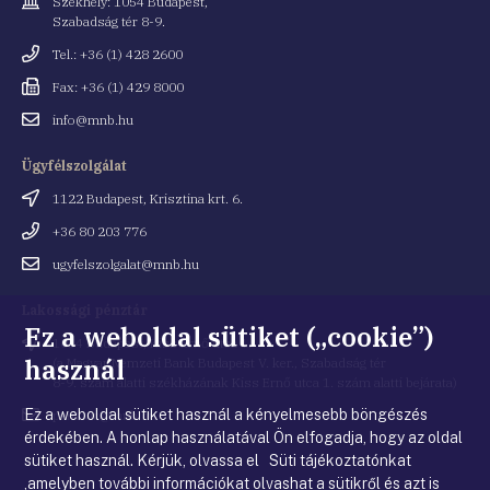
Cím
Székhely: 1054 Budapest,
Szabadság tér 8-9.
Telefonszám
Tel.: +36 (1) 428 2600
Fax
Fax: +36 (1) 429 8000
Email
info@mnb.hu
cím
Ügyfélszolgálat
Cím
1122 Budapest, Krisztina krt. 6.
Telefonszám
+36 80 203 776
Email
ugyfelszolgalat@mnb.hu
cím
Lakossági pénztár
Ez a weboldal sütiket („cookie”)
Cím
1054 Budapest, Kiss Ernő utca 1.
használ
(a Magyar Nemzeti Bank Budapest V. ker., Szabadság tér
8-9. szám alatti székházának Kiss Ernő utca 1. szám alatti bejárata)
Ez a weboldal sütiket használ a kényelmesebb böngészés
Email
penztar@mnb.hu
cím
érdekében. A honlap használatával Ön elfogadja, hogy az oldal
sütiket használ. Kérjük, olvassa el Süti tájékoztatónkat
,amelyben további információkat olvashat a sütikről és azt is