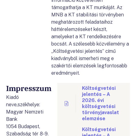
információ közvetetten
támogathatja a KT munkáját. Az
MNB a KT stabilitási törvényben
meghatározott feladataihoz
háttérelemzéseket készít,
amelyeket a KT rendelkezésére
bocsát. A szélesebb közvélemény a
„Költségvetési jelentés” című
kiadványból ismerheti meg e
szakértői elemzések legfontosabb
eredményeit.
Impresszum
Költségvetési
jelentés – A
Kiadó
2026. évi
neve,székhelye:
költségvetési
Magyar Nemzeti
törvényjavaslat
elemzése
Bank
1054 Budapest,
Költségvetési
Szabadság tér 8-9.
jelentés – A