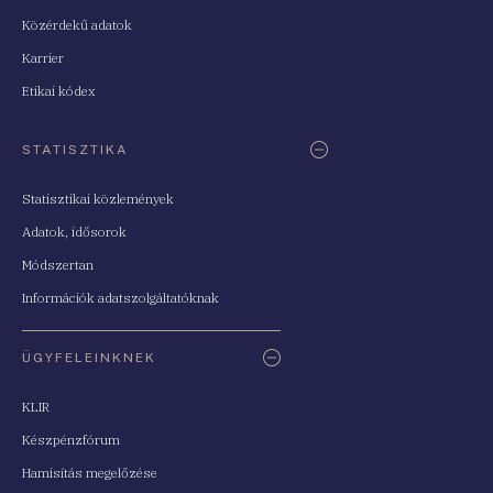
Közérdekű adatok
Karrier
Etikai kódex
STATISZTIKA
Statisztikai közlemények
Adatok, idősorok
Módszertan
Információk adatszolgáltatóknak
ÜGYFELEINKNEK
KLIR
Készpénzfórum
Hamisítás megelőzése