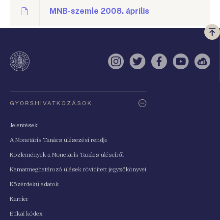
MNB-szemle 2008. április
Vi
a
te
Instagram
Twitter
Facebook
YouTube
Sell
Oldaltérkép
GYORSHIVATKOZÁSOK
Jelentések
A Monetáris Tanács ülésezési rendje
Közlemények a Monetáris Tanács üléseiről
Kamatmeghatározó ülések rövidített jegyzőkönyvei
Közérdekű adatok
Karrier
Etikai kódex