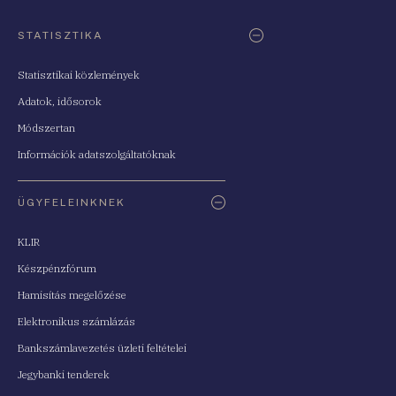
STATISZTIKA
Statisztikai közlemények
Adatok, idősorok
Módszertan
Információk adatszolgáltatóknak
ÜGYFELEINKNEK
KLIR
Készpénzfórum
Hamisítás megelőzése
Elektronikus számlázás
Bankszámlavezetés üzleti feltételei
Jegybanki tenderek