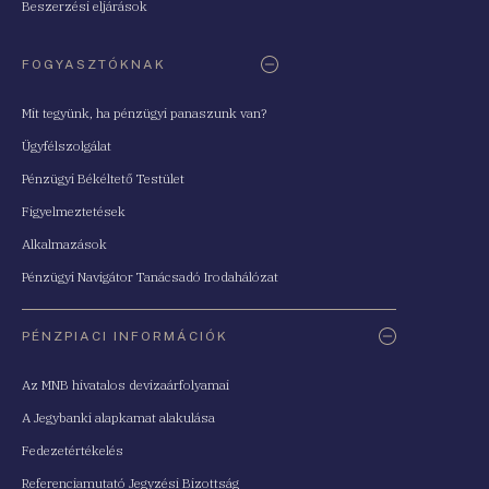
Beszerzési eljárások
FOGYASZTÓKNAK
Mit tegyünk, ha pénzügyi panaszunk van?
Ügyfélszolgálat
Pénzügyi Békéltető Testület
Figyelmeztetések
Alkalmazások
Pénzügyi Navigátor Tanácsadó Irodahálózat
PÉNZPIACI INFORMÁCIÓK
Az MNB hivatalos devizaárfolyamai
A Jegybanki alapkamat alakulása
Fedezetértékelés
Referenciamutató Jegyzési Bizottság