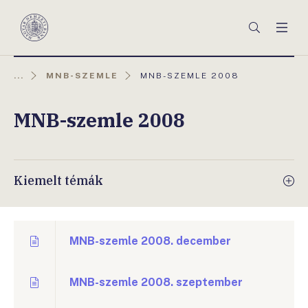
Főmenü
Keresés
Men
Magyar
Nemzeti
Bank
AKTUÁLIS
...
MNB-SZEMLE
MNB-SZEMLE 2008
OLDAL:
MNB-szemle 2008
Kiemelt témák
MNB-szemle 2008. december
MNB-szemle 2008. szeptember