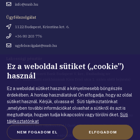
Email
info@mnb.hu
cím
Ügyfélszolgálat
Cím
1122 Budapest, Krisztina krt. 6.
Telefonszám
+36 80 203 776
Email
ugyfelszolgalat@mnb.hu
cím
Lakossági pénztár
Ez a weboldal sütiket („cookie”)
Cím
1054 Budapest, Kiss Ernő utca 1.
használ
(a Magyar Nemzeti Bank Budapest V. ker., Szabadság tér
8-9. szám alatti székházának Kiss Ernő utca 1. szám alatti bejárata)
Ez a weboldal sütiket használ a kényelmesebb böngészés
Email
penztar@mnb.hu
cím
érdekében. A honlap használatával Ön elfogadja, hogy az oldal
sütiket használ. Kérjük, olvassa el Süti tájékoztatónkat
,amelyben további információkat olvashat a sütikről és azt is
megtudhatja, hogyan tudja kikapcsolni vagy törölni őket.
Süti
© Magyar Nemzeti Bank
|
Impresszum
|
Jogi nyilatkozat
|
Adatkezelési
tájékoztatónkat
tájékoztató
|
Süti tájékoztató
|
Gyakorlati tudnivalók a honlappal
NEM FOGADOM EL
ELFOGADOM
kapcsolatban