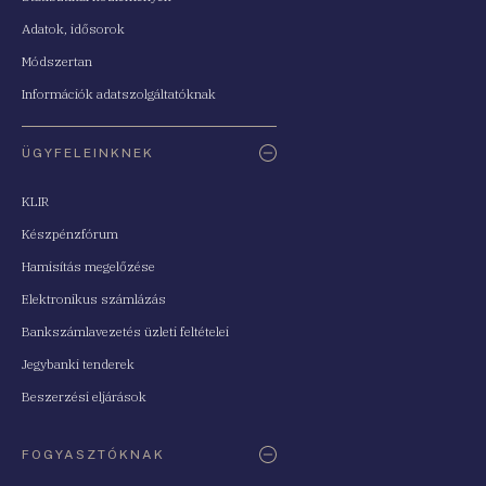
Adatok, idősorok
Módszertan
Információk adatszolgáltatóknak
ÜGYFELEINKNEK
KLIR
Készpénzfórum
Hamisítás megelőzése
Elektronikus számlázás
Bankszámlavezetés üzleti feltételei
Jegybanki tenderek
Beszerzési eljárások
FOGYASZTÓKNAK