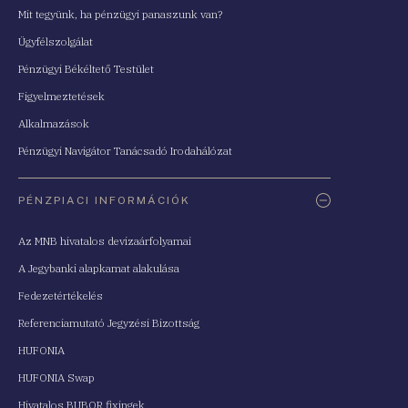
Mit tegyünk, ha pénzügyi panaszunk van?
Ügyfélszolgálat
Pénzügyi Békéltető Testület
Figyelmeztetések
Alkalmazások
Pénzügyi Navigátor Tanácsadó Irodahálózat
PÉNZPIACI INFORMÁCIÓK
Az MNB hivatalos devizaárfolyamai
A Jegybanki alapkamat alakulása
Fedezetértékelés
Referenciamutató Jegyzési Bizottság
HUFONIA
HUFONIA Swap
Hivatalos BUBOR fixingek