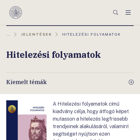
Főmenü
Keresés
Men
Magyar
Nemzeti
Bank
AKTUÁLIS
...
JELENTÉSEK
HITELEZÉSI FOLYAMATOK
OLDAL:
Hitelezési folyamatok
Kiemelt témák
A Hitelezési folyamatok című
kiadvány célja, hogy átfogó képet
mutasson a hitelezés legfrissebb
trendjeinek alakulásáról, valamint
segítséget nyújtson ezen