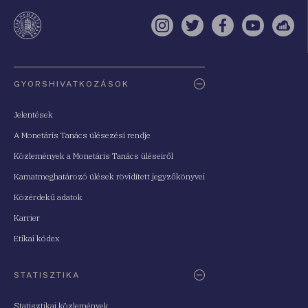
te
Instagram
Twitter
Facebook
YouTube
Sell
Oldaltérkép
GYORSHIVATKOZÁSOK
Jelentések
A Monetáris Tanács ülésezési rendje
Közlemények a Monetáris Tanács üléseiről
Kamatmeghatározó ülések rövidített jegyzőkönyvei
Közérdekű adatok
Karrier
Etikai kódex
STATISZTIKA
Statisztikai közlemények