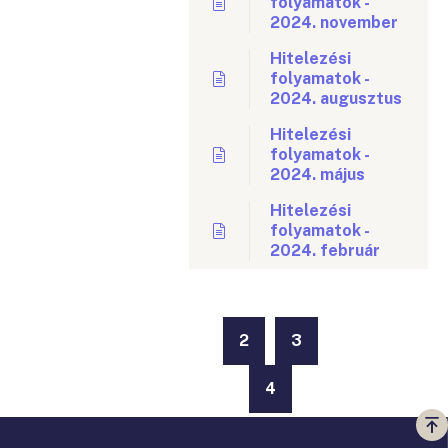
folyamatok -
2024. november
Hitelezési
folyamatok -
2024. augusztus
Hitelezési
folyamatok -
2024. május
Hitelezési
folyamatok -
2024. február
2
3
4
Vi
a