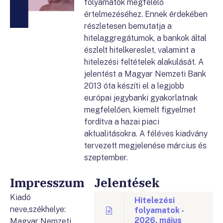
folyamatok megfelelő
értelmezéséhez. Ennek érdekében
részletesen bemutatja a
hitelaggregátumok, a bankok által
észlelt hitelkereslet, valamint a
hitelezési feltételek alakulását. A
jelentést a Magyar Nemzeti Bank
2013 óta készíti el a legjobb
európai jegybanki gyakorlatnak
megfelelően, kiemelt figyelmet
fordítva a hazai piaci
aktualitásokra. A féléves kiadvány
tervezett megjelenése március és
szeptember.
Impresszum
Jelentések
Kiadó
Hitelezési
neve,székhelye:
folyamatok -
2026. május
Magyar Nemzeti