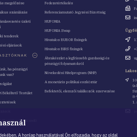
tás megelőzése
Fedezetértékelés
Fax
F
nikus számlázás
Referenciamutató Jegyzési Bizottság
Email
i
mlavezetés üzleti
HUFONIA
cím
i
HUFONIA Swap
Ügyfé
ki tenderek
Cím
Hivatalos BUBOR fixingek
1
ési eljárások
Telefo
Hivatalos BIRS fixingek
+
ASZTÓKNAK
Email
Ábrakészlet a legfrissebb gazdasági és
u
cím
pénzügyi folyamatokról
yünk, ha pénzügyi
Lakos
Növekedési Hitelprogram (NHP)
unk van?
Cím
10
A monetáris politikai eszköztár
zolgálat
(a
Befektetői, elemzői találkozók szervezése
Sz
i Békéltető Testület
8-
eztetések
1.
Email
azások
p
cím
 használ
i Navigátor Tanácsadó
lózat
ekében. A honlap használatával Ön elfogadja, hogy az oldal