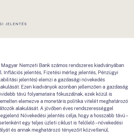
SI JELENTÉS
 Magyar Nemzeti Bank számos rendszeres kiadványában
pl. Inflációs jelentés, Fizetési mérleg jelentés, Pénzügyi
tabilitási jelentés) elemzi a gazdasági növekedés
lakulását. Ezen kiadványok azonban jellemzően a gazdaság
övidebb távú folyamataira fókuszálnak, ezek közül is
iemelten elemezve a monetáris politika vitelét meghatározó
áltozók alakulását. A jövőben éves rendszerességgel
egjelenő Növekedési jelentés célja, hogy a hosszabb távú –
setenként egy teljes üzleti ciklust is felölelő – növekedési
ályát és annak meghatározó tényezőit közvetlenül,