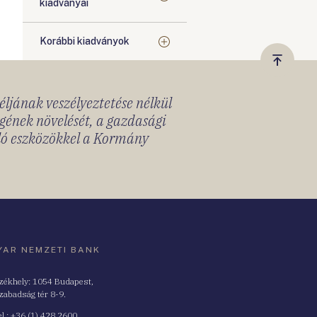
kiadványai
Korábbi kiadványok
Vissza
a
céljának veszélyeztetése nélkül
tetejér
gének növelését, a gazdasági
lló eszközökkel a Kormány
AR NEMZETI BANK
zékhely: 1054 Budapest,
zabadság tér 8-9.
nszám
el.: +36 (1) 428 2600