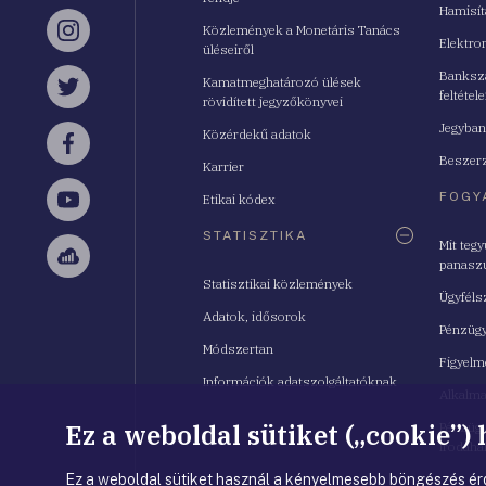
Hamisí
Közlemények a Monetáris Tanács
Instagram
Elektro
üléseiről
Bankszá
Kamatmeghatározó ülések
feltétele
Twitter
rövidített jegyzőkönyvei
Jegyban
Közérdekű adatok
Facebook
Beszerz
Karrier
FOGY
Etikai kódex
YouTube
STATISZTIKA
Mit teg
panasz
Sellsy
Statisztikai közlemények
Ügyféls
Adatok, idősorok
Pénzügy
Módszertan
Figyelm
Információk adatszolgáltatóknak
Alkalm
Ez a weboldal sütiket („cookie”)
Pénzügy
Irodahá
Ez a weboldal sütiket használ a kényelmesebb böngészés érd