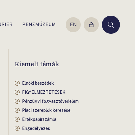
EN
RRIER
PÉNZMÚZEUM
Belépés
Keresés
Kiemelt témák
Elnöki beszédek
FIGYELMEZTETÉSEK
Pénzügyi fogyasztóvédelem
Piaci szereplők keresése
Értékpapírszámla
Engedélyezés