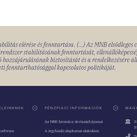
bilitás elérése és fenntartása. (...) Az MNB elsődleges 
rendszer stabilitásának fenntartását, ellenállóképessé
 hozzájárulásának biztosítását és a rendelkezésére á
ti fenntarthatósággal kapcsolatos politikáját.
ELEINKNEK
PÉNZPIACI INFORMÁCIÓK
MAGY
Cím
Az MNB hivatalos devizaárfolyamai
S
S
nzfórum
A Jegybanki alapkamat alakulása
Telefo
T