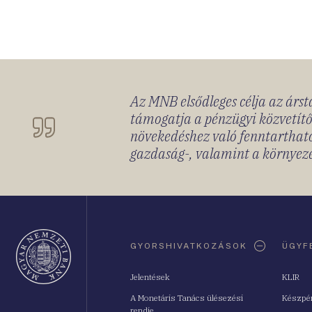
Az MNB elsődleges célja az ársta
támogatja a pénzügyi közvetítő
növekedéshez való fenntartható
gazdaság-, valamint a környeze
Oldaltérkép
GYORSHIVATKOZÁSOK
ÜGYF
Jelentések
KLIR
A Monetáris Tanács ülésezési
Készpé
rendje