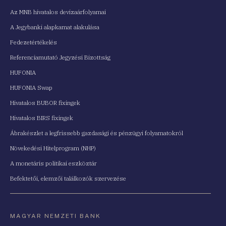
Az MNB hivatalos devizaárfolyamai
A Jegybanki alapkamat alakulása
Fedezetértékelés
Referenciamutató Jegyzési Bizottság
HUFONIA
HUFONIA Swap
Hivatalos BUBOR fixingek
Hivatalos BIRS fixingek
Ábrakészlet a legfrissebb gazdasági és pénzügyi folyamatokról
Növekedési Hitelprogram (NHP)
A monetáris politikai eszköztár
Befektetői, elemzői találkozók szervezése
MAGYAR NEMZETI BANK