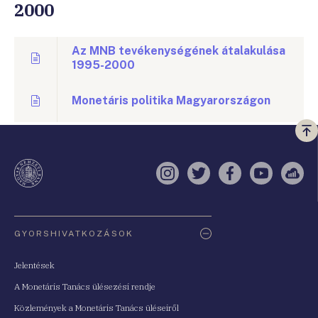
2000
Az MNB tevékenységének átalakulása
1995-2000
Monetáris politika Magyarországon
Vi
a
te
Instagram
Twitter
Facebook
YouTube
Sell
Oldaltérkép
GYORSHIVATKOZÁSOK
Jelentések
A Monetáris Tanács ülésezési rendje
Közlemények a Monetáris Tanács üléseiről