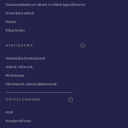
Kamatmeghatározó ülések rövidített jegyzőkönyvei
Közérdekű adatok
Karrier
Etikai kódex
STATISZTIKA
Statisztikai közlemények
Adatok, idősorok
Módszertan
Információk adatszolgáltatóknak
ÜGYFELEINKNEK
KLIR
Készpénzfórum