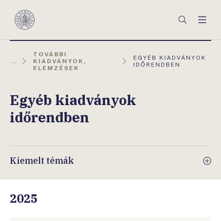
Főmenü
Keresés
Men
Magyar
Nemzeti
Bank
TOVÁBBI
AKTUÁLIS
EGYÉB KIADVÁNYOK
...
KIADVÁNYOK,
OLDAL:
IDŐRENDBEN
ELEMZÉSEK
Egyéb kiadványok
időrendben
Kiemelt témák
2025