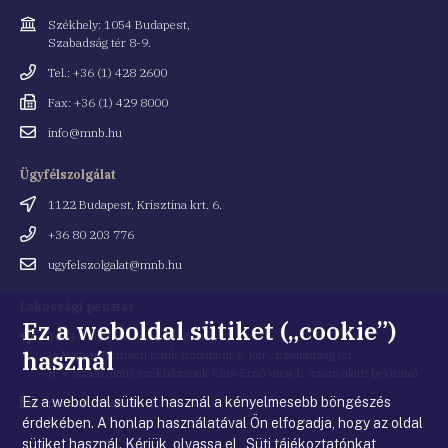
Cím
Székhely: 1054 Budapest,
Szabadság tér 8-9.
Telefonszám
Tel.: +36 (1) 428 2600
Fax
Fax: +36 (1) 429 8000
Email
info@mnb.hu
cím
Ügyfélszolgálat
Cím
1122 Budapest, Krisztina krt. 6.
Telefonszám
+36 80 203 776
Email
ugyfelszolgalat@mnb.hu
cím
Lakossági pénztár
Ez a weboldal sütiket („cookie”)
Cím
1054 Budapest, Kiss Ernő utca 1.
használ
(a Magyar Nemzeti Bank Budapest V. ker., Szabadság tér
8-9. szám alatti székházának Kiss Ernő utca 1. szám alatti bejárata)
Ez a weboldal sütiket használ a kényelmesebb böngészés
Email
penztar@mnb.hu
cím
érdekében. A honlap használatával Ön elfogadja, hogy az oldal
sütiket használ. Kérjük, olvassa el Süti tájékoztatónkat