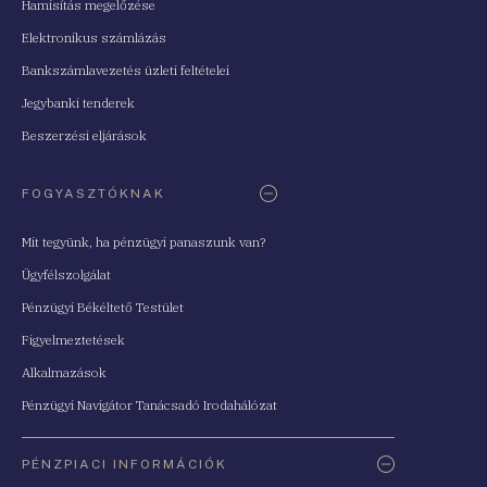
Hamisítás megelőzése
Elektronikus számlázás
Bankszámlavezetés üzleti feltételei
Jegybanki tenderek
Beszerzési eljárások
FOGYASZTÓKNAK
Mit tegyünk, ha pénzügyi panaszunk van?
Ügyfélszolgálat
Pénzügyi Békéltető Testület
Figyelmeztetések
Alkalmazások
Pénzügyi Navigátor Tanácsadó Irodahálózat
PÉNZPIACI INFORMÁCIÓK