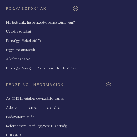
FOGYASZTÓKNAK
Mit tegyünk, ha pénzügyi panaszunk van?
Ügyfélszolgálat
Pénzügyi Békéltető Testület
Figyelmeztetések
Alkalmazások
Pénzügyi Navigátor Tanácsadó Irodahálózat
PÉNZPIACI INFORMÁCIÓK
Az MNB hivatalos devizaárfolyamai
A Jegybanki alapkamat alakulása
Fedezetértékelés
Referenciamutató Jegyzési Bizottság
HUFONIA