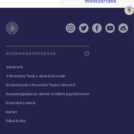
módszertana
Vi
a
te
Instagram
Twitter
Facebook
YouTube
Sell
Oldaltérkép
GYORSHIVATKOZÁSOK
Jelentések
A Monetáris Tanács ülésezési rendje
Közlemények a Monetáris Tanács üléseiről
Kamatmeghatározó ülések rövidített jegyzőkönyvei
Közérdekű adatok
Karrier
Etikai kódex