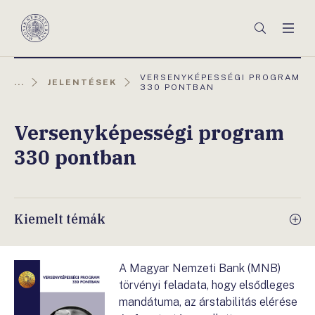
Főmenü
Keresés
Men
Magyar
Nemzeti
Bank
AKTUÁLIS
VERSENYKÉPESSÉGI PROGRAM
...
JELENTÉSEK
OLDAL:
330 PONTBAN
Versenyképességi program
330 pontban
Kiemelt témák
A Magyar Nemzeti Bank (MNB)
törvényi feladata, hogy elsődleges
mandátuma, az árstabilitás elérése