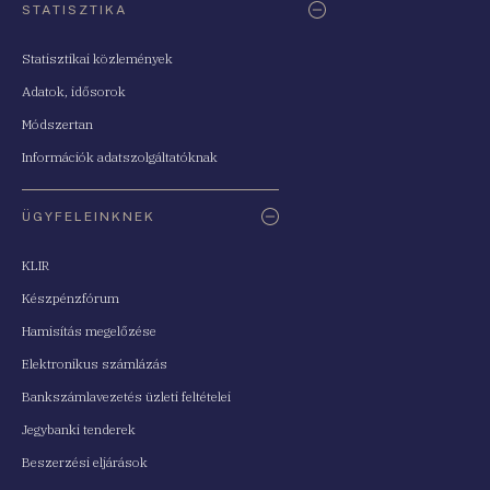
STATISZTIKA
Statisztikai közlemények
Adatok, idősorok
Módszertan
Információk adatszolgáltatóknak
ÜGYFELEINKNEK
KLIR
Készpénzfórum
Hamisítás megelőzése
Elektronikus számlázás
Bankszámlavezetés üzleti feltételei
Jegybanki tenderek
Beszerzési eljárások