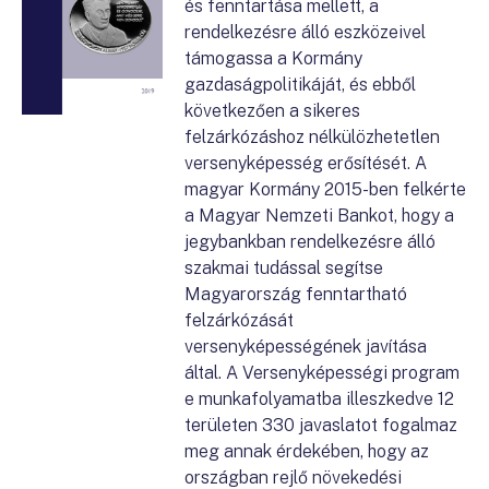
és fenntartása mellett, a
rendelkezésre álló eszközeivel
támogassa a Kormány
gazdaságpolitikáját, és ebből
következően a sikeres
felzárkózáshoz nélkülözhetetlen
versenyképesség erősítését. A
magyar Kormány 2015-ben felkérte
a Magyar Nemzeti Bankot, hogy a
jegybankban rendelkezésre álló
szakmai tudással segítse
Magyarország fenntartható
felzárkózását
versenyképességének javítása
által. A Versenyképességi program
e munkafolyamatba illeszkedve 12
területen 330 javaslatot fogalmaz
meg annak érdekében, hogy az
országban rejlő növekedési