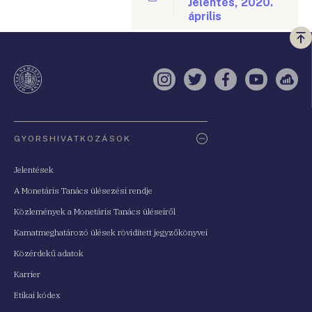
Jelentés, 2020.
április
Vi
a
te
Instagram
Twitter
Facebook
YouTube
Sell
Oldaltérkép
GYORSHIVATKOZÁSOK
Jelentések
A Monetáris Tanács ülésezési rendje
Közlemények a Monetáris Tanács üléseiről
Kamatmeghatározó ülések rövidített jegyzőkönyvei
Közérdekű adatok
Karrier
Etikai kódex