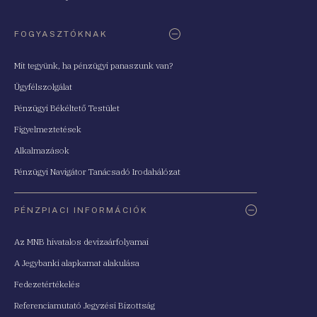
FOGYASZTÓKNAK
Mit tegyünk, ha pénzügyi panaszunk van?
Ügyfélszolgálat
Pénzügyi Békéltető Testület
Figyelmeztetések
Alkalmazások
Pénzügyi Navigátor Tanácsadó Irodahálózat
PÉNZPIACI INFORMÁCIÓK
Az MNB hivatalos devizaárfolyamai
A Jegybanki alapkamat alakulása
Fedezetértékelés
Referenciamutató Jegyzési Bizottság