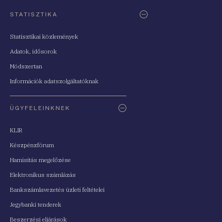
STATISZTIKA
Statisztikai közlemények
Adatok, idősorok
Módszertan
Információk adatszolgáltatóknak
ÜGYFELEINKNEK
KLIR
Készpénzfórum
Hamisítás megelőzése
Elektronikus számlázás
Bankszámlavezetés üzleti feltételei
Jegybanki tenderek
Beszerzési eljárások