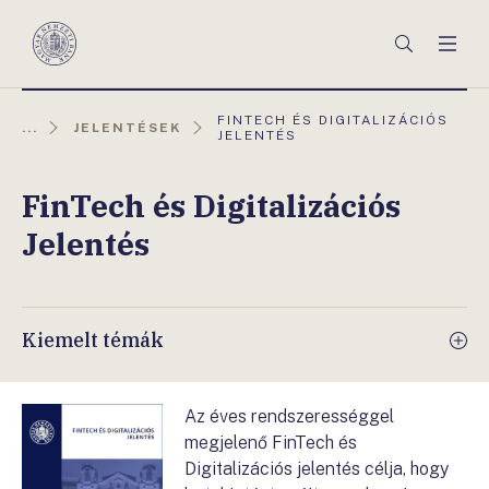
Főmenü
Keresés
Men
Magyar
Nemzeti
Bank
AKTUÁLIS
FINTECH ÉS DIGITALIZÁCIÓS
...
JELENTÉSEK
OLDAL:
JELENTÉS
FinTech és Digitalizációs
Jelentés
Kiemelt témák
Az éves rendszerességgel
megjelenő FinTech és
Digitalizációs jelentés célja, hogy