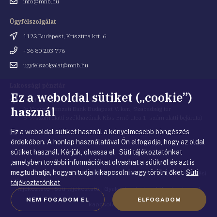
Email
info@mnb.hu
cím
Ügyfélszolgálat
Cím
1122 Budapest, Krisztina krt. 6.
Telefonszám
+36 80 203 776
Email
ugyfelszolgalat@mnb.hu
cím
Lakossági pénztár
Ez a weboldal sütiket („cookie”)
Cím
1054 Budapest, Kiss Ernő utca 1.
használ
(a Magyar Nemzeti Bank Budapest V. ker., Szabadság tér
8-9. szám alatti székházának Kiss Ernő utca 1. szám alatti bejárata)
Ez a weboldal sütiket használ a kényelmesebb böngészés
Email
penztar@mnb.hu
cím
érdekében. A honlap használatával Ön elfogadja, hogy az oldal
sütiket használ. Kérjük, olvassa el Süti tájékoztatónkat
,amelyben további információkat olvashat a sütikről és azt is
megtudhatja, hogyan tudja kikapcsolni vagy törölni őket.
Süti
© Magyar Nemzeti Bank
|
Impresszum
|
Jogi nyilatkozat
|
Adatkezelési
tájékoztatónkat
tájékoztató
|
Süti tájékoztató
|
Gyakorlati tudnivalók a honlappal
NEM FOGADOM EL
ELFOGADOM
kapcsolatban