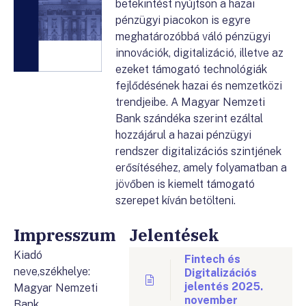
betekintést nyújtson a hazai
pénzügyi piacokon is egyre
meghatározóbbá váló pénzügyi
innovációk, digitalizáció, illetve az
ezeket támogató technológiák
fejlődésének hazai és nemzetközi
trendjeibe. A Magyar Nemzeti
Bank szándéka szerint ezáltal
hozzájárul a hazai pénzügyi
rendszer digitalizációs szintjének
erősítéséhez, amely folyamatban a
jövőben is kiemelt támogató
szerepet kíván betölteni.
Impresszum
Jelentések
Kiadó
Fintech és
neve,székhelye:
Digitalizációs
jelentés 2025.
Magyar Nemzeti
november
Bank