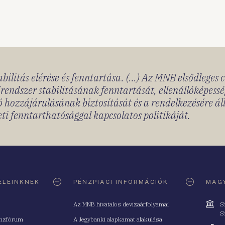
bilitás elérése és fenntartása. (...) Az MNB elsődleges 
rendszer stabilitásának fenntartását, ellenállóképessé
 hozzájárulásának biztosítását és a rendelkezésére á
ti fenntarthatósággal kapcsolatos politikáját.
ELEINKNEK
PÉNZPIACI INFORMÁCIÓK
MAGY
Cím
Az MNB hivatalos devizaárfolyamai
S
S
nzfórum
A Jegybanki alapkamat alakulása