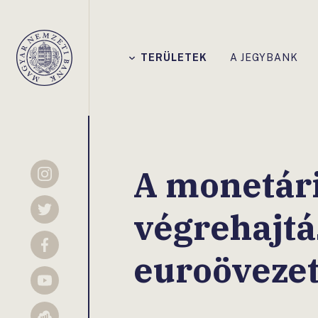
Főmenü
TERÜLETEK
A JEGYBANK
Magyar
Nemzeti
Bank
A monetári
Instagram
végrehajtá
Twitter
Facebook
euroöveze
YouTube