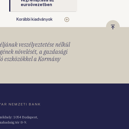
végrehajtása az
euroövezetben
Korábbi kiadványok
Vissza
a
céljának veszélyeztetése nélkül
tetejér
gének növelését, a gazdasági
lló eszközökkel a Kormány
AR NEMZETI BANK
zékhely: 1054 Budapest,
zabadság tér 8-9.