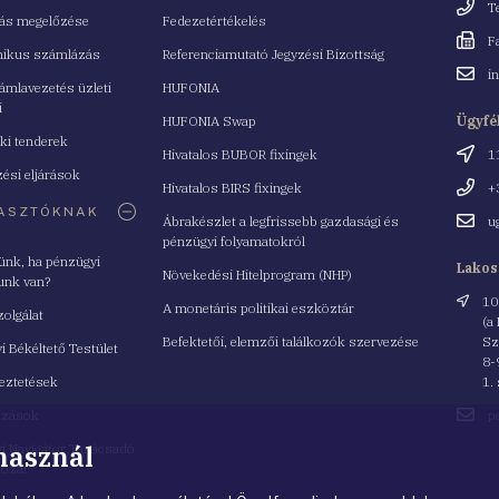
Telefo
T
tás megelőzése
Fedezetértékelés
Fax
F
nikus számlázás
Referenciamutató Jegyzési Bizottság
Email
i
mlavezetés üzleti
HUFONIA
cím
i
HUFONIA Swap
Ügyfé
ki tenderek
Cím
Hivatalos BUBOR fixingek
1
ési eljárások
Telefo
Hivatalos BIRS fixingek
+
ASZTÓKNAK
Email
Ábrakészlet a legfrissebb gazdasági és
u
cím
pénzügyi folyamatokról
yünk, ha pénzügyi
Lakos
Növekedési Hitelprogram (NHP)
unk van?
Cím
10
A monetáris politikai eszköztár
zolgálat
(a
Befektetői, elemzői találkozók szervezése
Sz
i Békéltető Testület
8-
eztetések
1.
Email
azások
p
cím
 használ
i Navigátor Tanácsadó
lózat