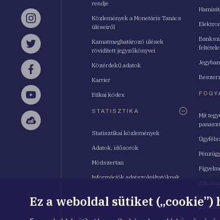
rendje
Hamisí
Közlemények a Monetáris Tanács
Instagram
Elektro
üléseiről
Bankszá
Kamatmeghatározó ülések
feltétele
Twitter
rövidített jegyzőkönyvei
Jegyban
Közérdekű adatok
Facebook
Beszerz
Karrier
FOGY
Etikai kódex
YouTube
STATISZTIKA
Mit teg
panasz
Sellsy
Statisztikai közlemények
Ügyféls
Adatok, idősorok
Pénzügy
Módszertan
Figyelm
Információk adatszolgáltatóknak
Alkalm
Ez a weboldal sütiket („cookie”)
Pénzügy
Irodahá