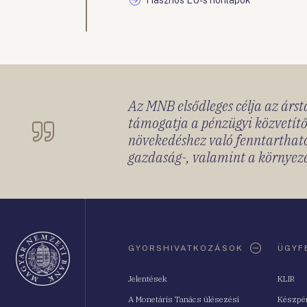
Hasznos EU-s honlapok
Az MNB elsődleges célja az ársta
támogatja a pénzügyi közvetítő
növekedéshez való fenntartható
gazdaság-, valamint a környeze
Oldaltérkép
GYORSHIVATKOZÁSOK
ÜGYF
Jelentések
KLIR
A Monetáris Tanács ülésezési
Készpé