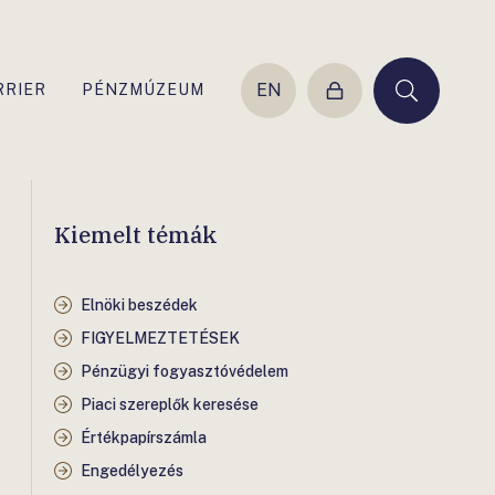
EN
RRIER
PÉNZMÚZEUM
Belépés
Keresés
Kiemelt témák
Elnöki beszédek
FIGYELMEZTETÉSEK
Pénzügyi fogyasztóvédelem
Piaci szereplők keresése
Értékpapírszámla
Engedélyezés