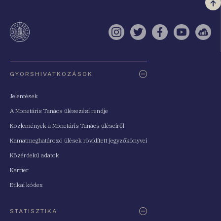
Vi
a
te
Instagram
Twitter
Facebook
YouTube
Sell
Oldaltérkép
GYORSHIVATKOZÁSOK
Jelentések
A Monetáris Tanács ülésezési rendje
Közlemények a Monetáris Tanács üléseiről
Kamatmeghatározó ülések rövidített jegyzőkönyvei
Közérdekű adatok
Karrier
Etikai kódex
STATISZTIKA