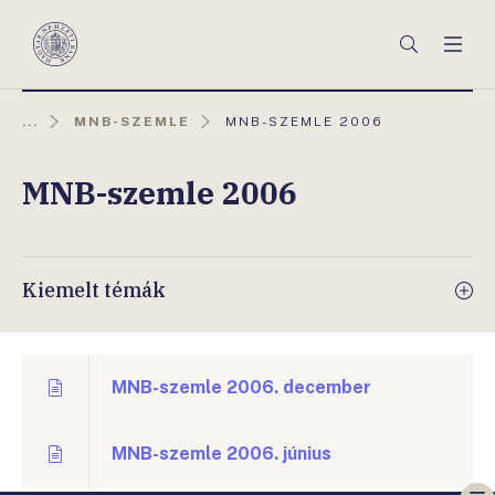
Főmenü
Keresés
Men
Magyar
Nemzeti
Bank
AKTUÁLIS
...
MNB-SZEMLE
MNB-SZEMLE 2006
OLDAL:
MNB-szemle 2006
Kiemelt témák
MNB-szemle 2006. december
MNB-szemle 2006. június