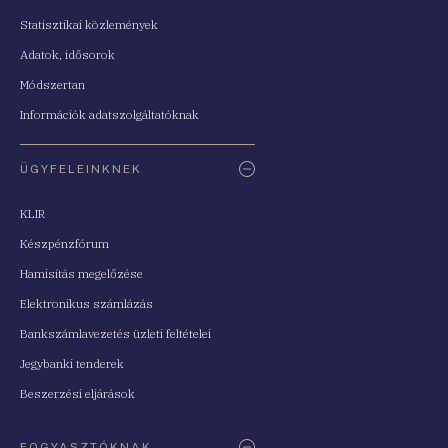
Statisztikai közlemények
Adatok, idősorok
Módszertan
Információk adatszolgáltatóknak
ÜGYFELEINKNEK
KLIR
Készpénzfórum
Hamisítás megelőzése
Elektronikus számlázás
Bankszámlavezetés üzleti feltételei
Jegybanki tenderek
Beszerzési eljárások
FOGYASZTÓKNAK