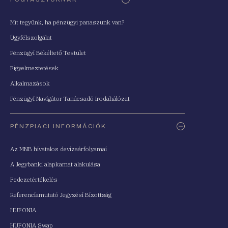
Mit tegyünk, ha pénzügyi panaszunk van?
Ügyfélszolgálat
Pénzügyi Békéltető Testület
Figyelmeztetések
Alkalmazások
Pénzügyi Navigátor Tanácsadó Irodahálózat
PÉNZPIACI INFORMÁCIÓK
Az MNB hivatalos devizaárfolyamai
A Jegybanki alapkamat alakulása
Fedezetértékelés
Referenciamutató Jegyzési Bizottság
HUFONIA
HUFONIA Swap