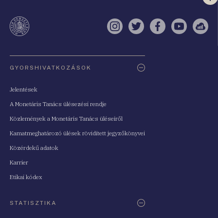
Vi
a
te
Instagram
Twitter
Facebook
YouTube
Sell
Oldaltérkép
GYORSHIVATKOZÁSOK
Jelentések
A Monetáris Tanács ülésezési rendje
Közlemények a Monetáris Tanács üléseiről
Kamatmeghatározó ülések rövidített jegyzőkönyvei
Közérdekű adatok
Karrier
Etikai kódex
STATISZTIKA