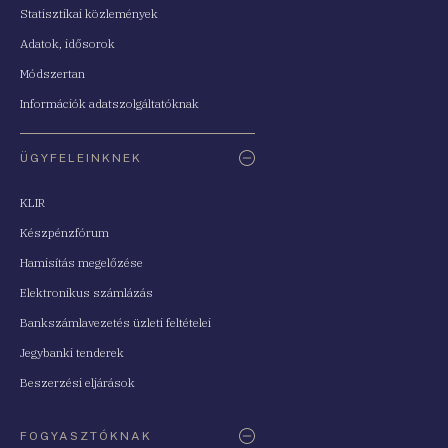
Statisztikai közlemények
Adatok, idősorok
Módszertan
Információk adatszolgáltatóknak
ÜGYFELEINKNEK
KLIR
Készpénzfórum
Hamisítás megelőzése
Elektronikus számlázás
Bankszámlavezetés üzleti feltételei
Jegybanki tenderek
Beszerzési eljárások
FOGYASZTÓKNAK