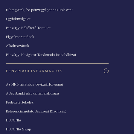
Mit tegyünk, ha pénzügyi panaszunk van?
Ügyfélszolgálat
Pénzügyi Békéltető Testület
Figyelmeztetések
Alkalmazások
Pénzügyi Navigátor Tanácsadó Irodahálózat
PÉNZPIACI INFORMÁCIÓK
Az MNB hivatalos devizaárfolyamai
A Jegybanki alapkamat alakulása
Fedezetértékelés
Referenciamutató Jegyzési Bizottság
HUFONIA
HUFONIA Swap