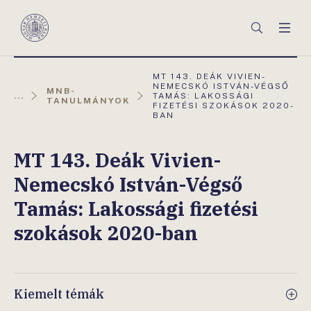
Főmenü
Keresés
Men
Magyar
Nemzeti
Bank
AKTUÁLIS
MT 143. DEÁK VIVIEN-
OLDAL:
NEMECSKÓ ISTVÁN-VÉGSŐ
MNB-
...
TAMÁS: LAKOSSÁGI
TANULMÁNYOK
FIZETÉSI SZOKÁSOK 2020-
BAN
MT 143. Deák Vivien-
Nemecskó István-Végső
Tamás: Lakossági fizetési
szokások 2020-ban
Kiemelt témák