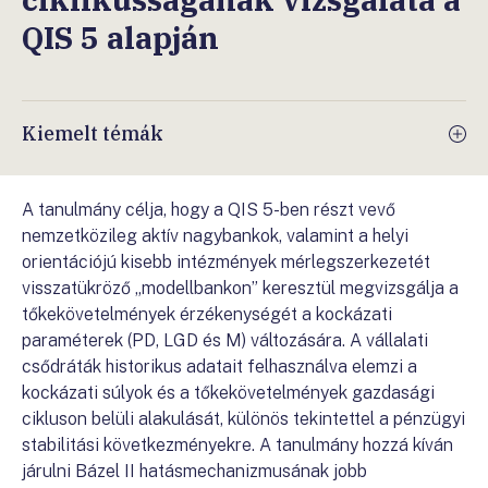
QIS 5 alapján
Kiemelt témák
A tanulmány célja, hogy a QIS 5-ben részt vevő
nemzetközileg aktív nagybankok, valamint a helyi
orientációjú kisebb intézmények mérlegszerkezetét
visszatükröző „modellbankon” keresztül megvizsgálja a
tőkekövetelmények érzékenységét a kockázati
paraméterek (PD, LGD és M) változására. A vállalati
csődráták historikus adatait felhasználva elemzi a
kockázati súlyok és a tőkekövetelmények gazdasági
cikluson belüli alakulását, különös tekintettel a pénzügyi
stabilitási következményekre. A tanulmány hozzá kíván
járulni Bázel II hatásmechanizmusának jobb