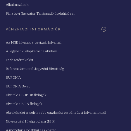
Alkalmazások
Pénzügyi Navigátor Tanácsadó Irodahálózat
PÉNZPIACI INFORMÁCIÓK
Az MNB hivatalos devizaárfolyamai
A Jegybanki alapkamat alakulása
Fedezetértékelés
Referenciamutató Jegyzési Bizottság
HUFONIA
HUFONIA Swap
Hivatalos BUBOR fixingek
Hivatalos BIRS fixingek
Ábrakészlet a legfrissebb gazdasági és pénzügyi folyamatokról
Növekedési Hitelprogram (NHP)
A monetáris politikai eszköztár