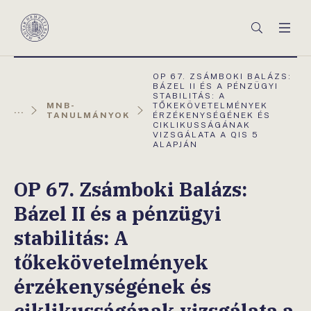
Főmenü
Keresés
Men
Magyar
Nemzeti
Bank
AKTUÁLIS
OP 67. ZSÁMBOKI BALÁZS:
OLDAL:
BÁZEL II ÉS A PÉNZÜGYI
STABILITÁS: A
MNB-
TŐKEKÖVETELMÉNYEK
...
TANULMÁNYOK
ÉRZÉKENYSÉGÉNEK ÉS
CIKLIKUSSÁGÁNAK
VIZSGÁLATA A QIS 5
ALAPJÁN
OP 67. Zsámboki Balázs:
Bázel II és a pénzügyi
stabilitás: A
tőkekövetelmények
érzékenységének és
ciklikusságának vizsgálata a