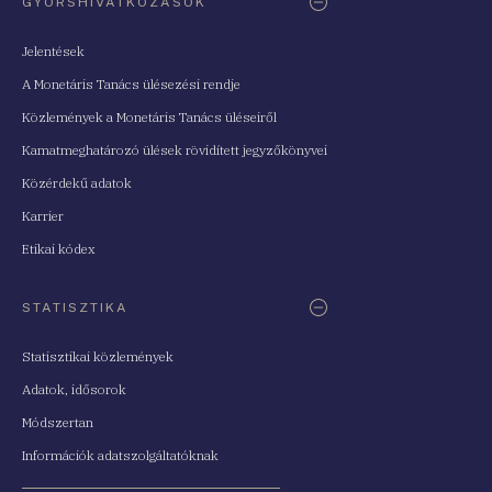
GYORSHIVATKOZÁSOK
Jelentések
A Monetáris Tanács ülésezési rendje
Közlemények a Monetáris Tanács üléseiről
Kamatmeghatározó ülések rövidített jegyzőkönyvei
Közérdekű adatok
Karrier
Etikai kódex
STATISZTIKA
Statisztikai közlemények
Adatok, idősorok
Módszertan
Információk adatszolgáltatóknak