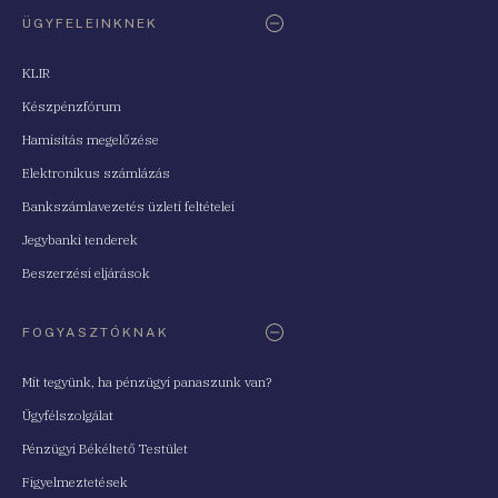
ÜGYFELEINKNEK
KLIR
Készpénzfórum
Hamisítás megelőzése
Elektronikus számlázás
Bankszámlavezetés üzleti feltételei
Jegybanki tenderek
Beszerzési eljárások
FOGYASZTÓKNAK
Mit tegyünk, ha pénzügyi panaszunk van?
Ügyfélszolgálat
Pénzügyi Békéltető Testület
Figyelmeztetések