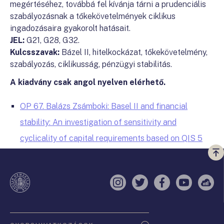
megértéséhez, továbbá fel kívánja tárni a prudenciális
szabályozásnak a tőkekövetelmények ciklikus
ingadozásaira gyakorolt hatásait.
JEL:
G21, G28, G32.
Kulcsszavak:
Bázel II, hitelkockázat, tőkekövetelmény,
szabályozás, ciklikusság, pénzügyi stabilitás.
A kiadvány csak angol nyelven elérhető.
OP 67. Balázs Zsámboki: Basel II and financial
stability: An investigation of sensitivity and
cyclicality of capital requirements based on QIS 5
Vi
a
te
Instagram
Twitter
Facebook
YouTube
Sell
Oldaltérkép