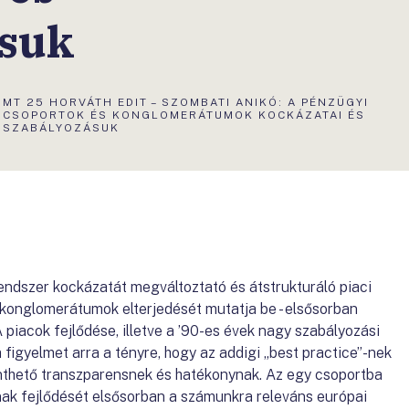
ásuk
AKTUÁLIS
MT 25 HORVÁTH EDIT – SZOMBATI ANIKÓ: A PÉNZÜGYI
OLDAL:
CSOPORTOK ÉS KONGLOMERÁTUMOK KOCKÁZATAI ÉS
SZABÁLYOZÁSUK
endszer kockázatát megváltoztató és átstrukturáló piaci
 konglomerátumok elterjedését mutatja be - elsősorban
 piacok fejlődése, illetve a ’90-es évek nagy szabályozási
a figyelmet arra a tényre, hogy az addigi „best practice”-nek
inthető transzparensnek és hatékonynak. Az egy csoportba
ak fejlődését elsősorban a számunkra releváns európai