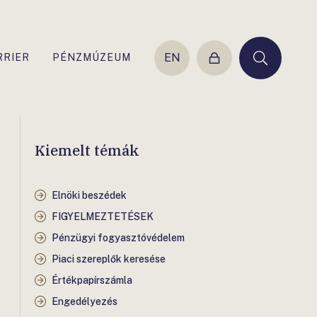
EN
RRIER
PÉNZMÚZEUM
Belépés
Keresés
Kiemelt témák
Elnöki beszédek
FIGYELMEZTETÉSEK
Pénzügyi fogyasztóvédelem
Piaci szereplők keresése
Értékpapírszámla
Engedélyezés