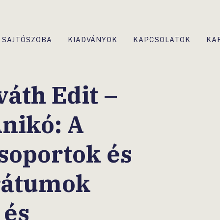
SAJTÓSZOBA
KIADVÁNYOK
KAPCSOLATOK
KA
áth Edit –
nikó: A
soportok és
rátumok
 és