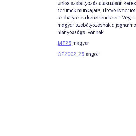
uniós szabályozás alakulásán keresz
fórumok munkájára, illetve ismertet
szabályozási keretrendszert. Végü
magyar szabályozásnak a jogharmon
hiányosságai vannak.
MT25
magyar
OP2002_25
angol