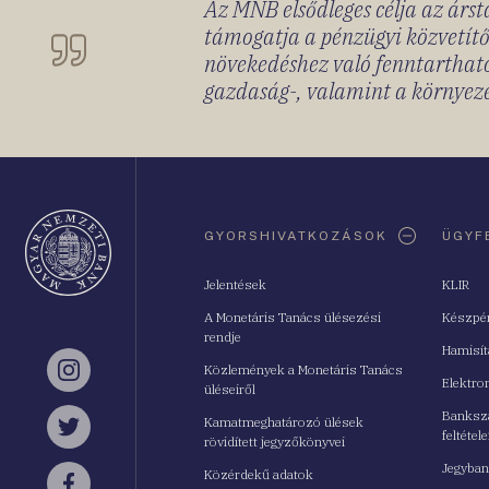
Az MNB elsődleges célja az ársta
támogatja a pénzügyi közvetítő
növekedéshez való fenntartható
gazdaság-, valamint a környeze
Oldaltérkép
GYORSHIVATKOZÁSOK
ÜGYF
Jelentések
KLIR
A Monetáris Tanács ülésezési
Készpé
rendje
Hamisí
Közlemények a Monetáris Tanács
Instagram
Elektro
üléseiről
Bankszá
Kamatmeghatározó ülések
feltétele
Twitter
rövidített jegyzőkönyvei
Jegyban
Közérdekű adatok