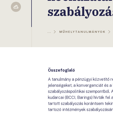
szabályoz
Sellsy
...
MŰHELYTANULMÁNYOK
Összefoglaló
A tanulmány a pénzügyi közvetítő r
jelenségeket, a konvergenciát és a
szabályozáspolitikai szempontból. A
kudarcai (BCCI, Barings) hívták fel 
tartott szabályozás korántsem tek
tartozó intézmények szabályozásán