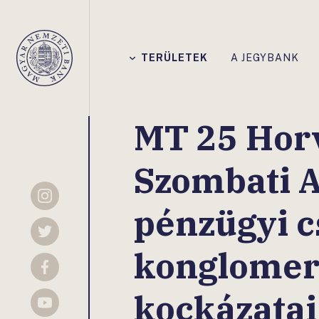
Főmenü
TERÜLETEK
A JEGYBANK
Magyar
Nemzeti
Bank
MT 25 Horv
Szombati A
Instagram
pénzügyi c
Twitter
konglome
Facebook
kockázatai
YouTube