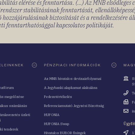
bilitás elérése és fenntartása. (...) Az MNB elsődleges 
rendszer stabilitásának fenntartását, ellenállóképessé
 hozzájárulásának biztosítását és a rendelkezésére á
ti fenntarthatósággal kapcsolatos politikáját.
ELEINKNEK
PÉNZPIACI INFORMÁCIÓK
MAGY
Cím
Az MNB hivatalos devizaárfolyamai
S
S
nzfórum
A Jegybanki alapkamat alakulása
Telefo
T
tás megelőzése
Fedezetértékelés
Fax
F
nikus számlázás
Referenciamutató Jegyzési Bizottság
Email
i
mlavezetés üzleti
HUFONIA
cím
i
HUFONIA Swap
Ügyfé
ki tenderek
Cím
Hivatalos BUBOR fixingek
1