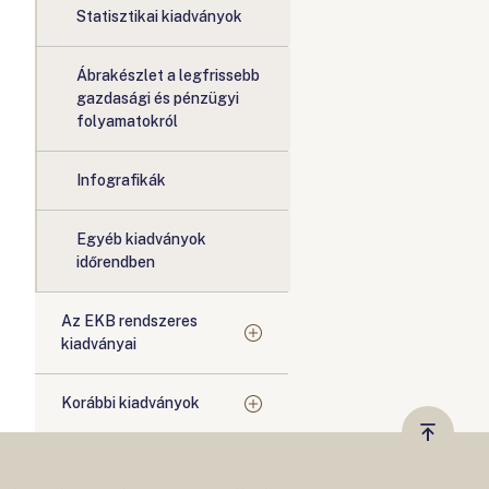
Statisztikai kiadványok
Ábrakészlet a legfrissebb
gazdasági és pénzügyi
folyamatokról
Infografikák
Egyéb kiadványok
időrendben
Az EKB rendszeres
kiadványai
Korábbi kiadványok
Vissza
a