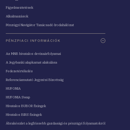
Figyelmeztetések
Alkalmazások
Pénzügyi Navigátor Tanácsadó Irodahálózat
PÉNZPIACI INFORMÁCIÓK
Az MNB hivatalos devizaárfolyamai
A Jegybanki alapkamat alakulása
Fedezetértékelés
Referenciamutató Jegyzési Bizottság
HUFONIA
HUFONIA Swap
Hivatalos BUBOR fixingek
Hivatalos BIRS fixingek
Ábrakészlet a legfrissebb gazdasági és pénzügyi folyamatokról