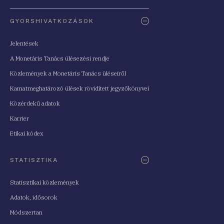
Oldaltérkép
GYORSHIVATKOZÁSOK
Jelentések
A Monetáris Tanács ülésezési rendje
Közlemények a Monetáris Tanács üléseiről
Kamatmeghatározó ülések rövidített jegyzőkönyvei
Közérdekű adatok
Karrier
Etikai kódex
STATISZTIKA
Statisztikai közlemények
Adatok, idősorok
Módszertan