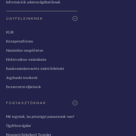
Információk adatszolgáltatóknak
ÜGYFELEINKNEK
KLIR
Készpénzfórum
Hamisítás megelőzése
Elektronikus számlázás
Bankszámlavezetés üzleti feltételei
Jegybanki tenderek
Beszerzési eljárások
FOGYASZTÓKNAK
Mit tegyünk, ha pénzügyi panaszunk van?
Ügyfélszolgálat
Pénzügyi Békéltető Testület