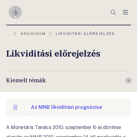
Főmenü
Keresés
Men
Magyar
Nemzeti
Bank
AKTUÁLIS
...
ARCHÍVUM
LIKVIDITÁSI ELŐREJELZÉS
OLDAL:
Likviditási előrejelzés
Kiemelt témák
Az MNB likviditási prognózisa
A Monetáris Tanács 2010. szeptember 6-ai döntése