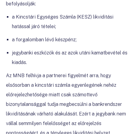
befolyásolják:
a Kincstári Egységes Számla (KESZ) likviditási
hatással járó tételei;
a forgalomban lévő készpénz;
jegybanki eszközök és az azok utáni kamatbevétel és
kiadás.
Az MNB felhívja a partnerei figyelmét arra, hogy
elsősorban a kincstári számla egyenlegének nehéz
előrejelezhetősége miatt csak számottevő
bizonytalansággal tudja megbecsülni a bankrendszer
likviditásának várható alakulását. Ezért a jegybank nem
vállal semmilyen felelősséget az előrejelzés
pontosságáért, és a tényleges likviditási helyzet