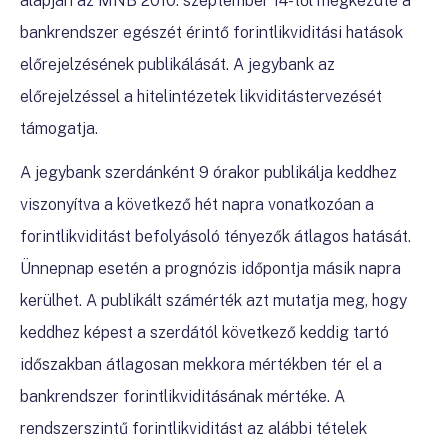
alapján az MNB 2010. szeptember 14-től megkezdte a
bankrendszer egészét érintő forintlikviditási hatások
előrejelzésének publikálását. A jegybank az
előrejelzéssel a hitelintézetek likviditástervezését
támogatja.
A jegybank szerdánként 9 órakor publikálja keddhez
viszonyítva a következő hét napra vonatkozóan a
forintlikviditást befolyásoló tényezők átlagos hatását.
Ünnepnap esetén a prognózis időpontja másik napra
kerülhet. A publikált számérték azt mutatja meg, hogy
keddhez képest a szerdától következő keddig tartó
időszakban átlagosan mekkora mértékben tér el a
bankrendszer forintlikviditásának mértéke. A
rendszerszintű forintlikviditást az alábbi tételek