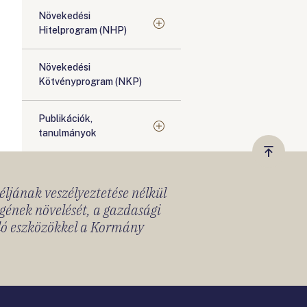
Növekedési
Hitelprogram (NHP)
Növekedési
Kötvényprogram (NKP)
Publikációk,
tanulmányok
Vissza
a
céljának veszélyeztetése nélkül
tetejér
gének növelését, a gazdasági
lló eszközökkel a Kormány