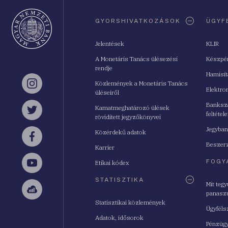
Oldaltérkép
GYORSHIVATKOZÁSOK
ÜGYF
Jelentések
KLIR
A Monetáris Tanács ülésezési
Készpé
rendje
Hamisí
Közlemények a Monetáris Tanács
Instagram
Elektro
üléseiről
Bankszá
Kamatmeghatározó ülések
feltétele
Twitter
rövidített jegyzőkönyvei
Jegyban
Közérdekű adatok
Facebook
Beszerz
Karrier
FOGY
Etikai kódex
YouTube
STATISZTIKA
Mit teg
panasz
Sellsy
Statisztikai közlemények
Ügyféls
Adatok, idősorok
Pénzügy