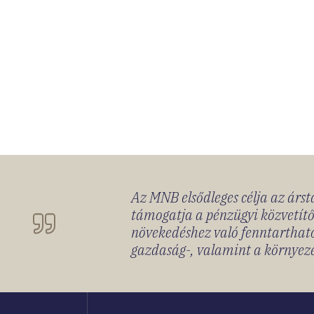
Az MNB elsődleges célja az ársta
támogatja a pénzügyi közvetítő
növekedéshez való fenntartható
gazdaság-, valamint a környeze