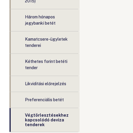
2015)
Három hónapos
jegybanki betét
Kamatcsere-ügyletek
tenderei
Kéthetes forint betéti
tender
Likviditási előrejelzés
Preferenciális betét
Végtörlesztésekhez
kapcsolódó deviza
tenderek