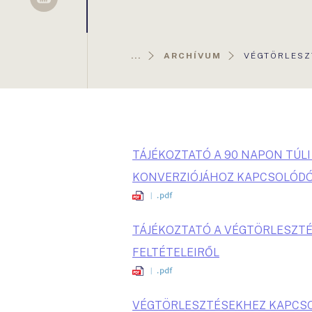
Sellsy
AKTUÁLIS
...
ARCHÍVUM
VÉGTÖRLESZ
OLDAL:
TÁJÉKOZTATÓ A 90 NAPON TÚL
KONVERZIÓJÁHOZ KAPCSOLÓDÓ
TÁJÉKOZTATÓ A VÉGTÖRLESZT
FELTÉTELEIRŐL
VÉGTÖRLESZTÉSEKHEZ KAPCSO