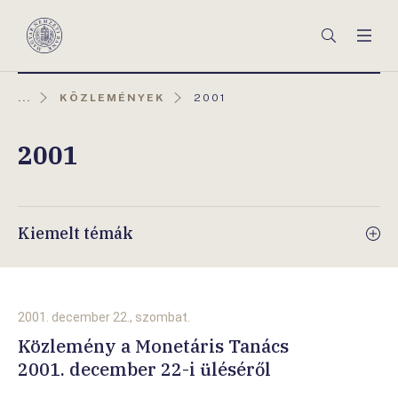
Főmenü
Keresés
Men
Magyar
Nemzeti
Bank
AKTUÁLIS
...
KÖZLEMÉNYEK
2001
OLDAL:
2001
Kiemelt témák
2001. december 22., szombat.
Közlemény a Monetáris Tanács
2001. december 22-i üléséről