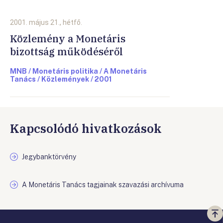
2001. május 21., hétfő.
Közlemény a Monetáris
bizottság működéséről
MNB / Monetáris politika / A Monetáris
Tanács / Közlemények / 2001
Kapcsolódó hivatkozások
Jegybanktörvény
A Monetáris Tanács tagjainak szavazási archívuma
Vi