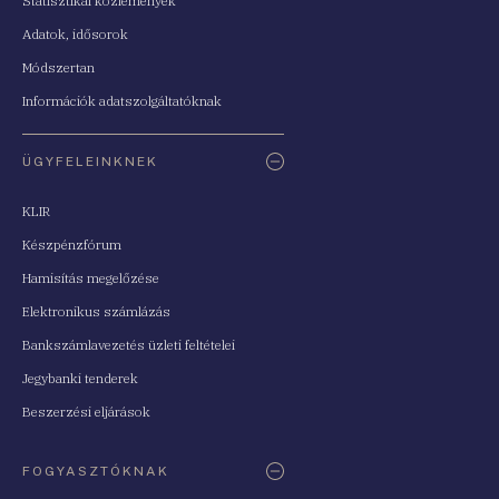
Statisztikai közlemények
Adatok, idősorok
Módszertan
Információk adatszolgáltatóknak
ÜGYFELEINKNEK
KLIR
Készpénzfórum
Hamisítás megelőzése
Elektronikus számlázás
Bankszámlavezetés üzleti feltételei
Jegybanki tenderek
Beszerzési eljárások
FOGYASZTÓKNAK