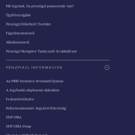
Mit tegyünk, ha pénzügyi panaszunk van?
Ügyfélszolgálat
Pénzügyi Békéltető Testület
Figyelmeztetések
Alkalmazások
Pénzügyi Navigátor Tanácsadó Irodahálózat
PÉNZPIACI INFORMÁCIÓK
Az MNB hivatalos devizaárfolyamai
A Jegybanki alapkamat alakulása
Fedezetértékelés
Referenciamutató Jegyzési Bizottság
HUFONIA
HUFONIA Swap