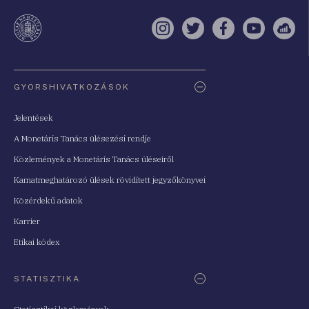
a
te
Instagram
Twitter
Facebook
YouTube
Sell
Oldaltérkép
GYORSHIVATKOZÁSOK
Jelentések
A Monetáris Tanács ülésezési rendje
Közlemények a Monetáris Tanács üléseiről
Kamatmeghatározó ülések rövidített jegyzőkönyvei
Közérdekű adatok
Karrier
Etikai kódex
STATISZTIKA