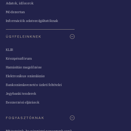
Adatok, idősorok
Módszertan
Információk adatszolgáltatóknak
ÜGYFELEINKNEK
KLIR
Készpénzfórum
Hamisítás megelőzése
Elektronikus számlázás
Bankszámlavezetés üzleti feltételei
Jegybanki tenderek
Beszerzési eljárások
FOGYASZTÓKNAK
Mit tegyünk, ha pénzügyi panaszunk van?