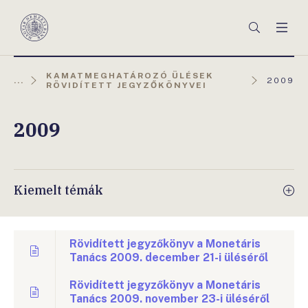
Főmenü
Keresés
Men
Magyar
Nemzeti
Bank
KAMATMEGHATÁROZÓ ÜLÉSEK
AKTUÁL
...
2009
RÖVIDÍTETT JEGYZŐKÖNYVEI
OLDAL:
2009
Kiemelt témák
Rövidített jegyzőkönyv a Monetáris
Tanács 2009. december 21-i üléséről
Rövidített jegyzőkönyv a Monetáris
Tanács 2009. november 23-i üléséről