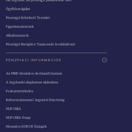
Ügyfélszolgálat
Pénzügyi Békéltető Testület
Figyelmeztetések
Alkalmazások
Pénzügyi Navigátor Tanácsadó Irodahálózat
PÉNZPIACI INFORMÁCIÓK
Az MNB hivatalos devizaárfolyamai
A Jegybanki alapkamat alakulása
Fedezetértékelés
Referenciamutató Jegyzési Bizottság
HUFONIA
HUFONIA Swap
Hivatalos BUBOR fixingek