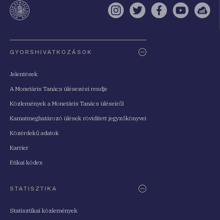
Instagram
Twitter
Facebook
YouTube
Sell
Oldaltérkép
GYORSHIVATKOZÁSOK
Jelentések
A Monetáris Tanács ülésezési rendje
Közlemények a Monetáris Tanács üléseiről
Kamatmeghatározó ülések rövidített jegyzőkönyvei
Közérdekű adatok
Karrier
Etikai kódex
STATISZTIKA
Statisztikai közlemények