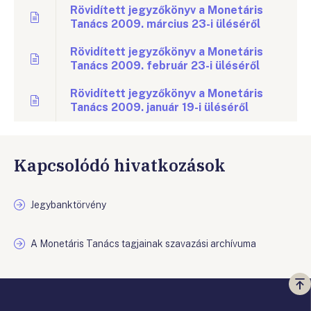
Rövidített jegyzőkönyv a Monetáris
Tanács 2009. március 23-i üléséről
Rövidített jegyzőkönyv a Monetáris
Tanács 2009. február 23-i üléséről
Rövidített jegyzőkönyv a Monetáris
Tanács 2009. január 19-i üléséről
Kapcsolódó hivatkozások
Jegybanktörvény
A Monetáris Tanács tagjainak szavazási archívuma
Vi
a
te