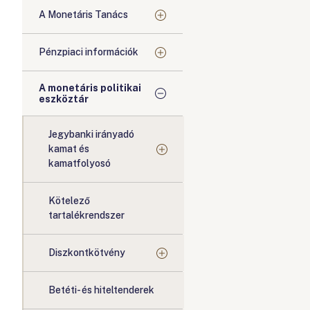
A Monetáris Tanács
Pénzpiaci információk
A monetáris politikai
eszköztár
Jegybanki irányadó
kamat és
kamatfolyosó
Kötelező
tartalékrendszer
Diszkontkötvény
Betéti- és hiteltenderek