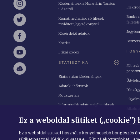
Közlemények a Monetáris Tanács
Instagram
Elektro
üléseiről
Bankszá
Kamatmeghatározó ülések
feltétele
Twitter
rövidített jegyzőkönyvei
Jegyban
Közérdekű adatok
Facebook
Beszerz
Karrier
FOGY
Etikai kódex
YouTube
STATISZTIKA
Mit teg
panasz
Sellsy
Statisztikai közlemények
Ügyféls
Adatok, idősorok
Pénzügy
Módszertan
Figyelm
Információk adatszolgáltatóknak
Alkalm
Ez a weboldal sütiket („cookie”)
Pénzügy
Irodahá
Ez a weboldal sütiket használ a kényelmesebb böngészés érd
sütiket használ. Kérjük, olvassa el Süti tájékoztatónkat ,ame