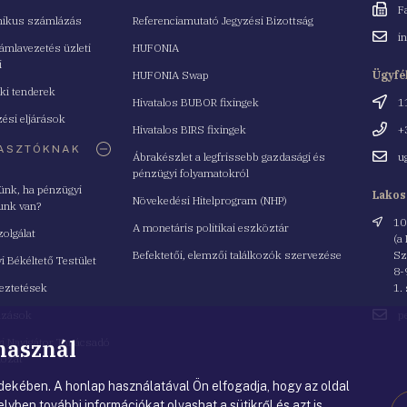
Fax
F
nikus számlázás
Referenciamutató Jegyzési Bizottság
Email
i
mlavezetés üzleti
HUFONIA
cím
i
HUFONIA Swap
Ügyfé
ki tenderek
Cím
Hivatalos BUBOR fixingek
1
ési eljárások
Telefo
Hivatalos BIRS fixingek
+
ASZTÓKNAK
Email
Ábrakészlet a legfrissebb gazdasági és
u
cím
pénzügyi folyamatokról
yünk, ha pénzügyi
Lakos
Növekedési Hitelprogram (NHP)
unk van?
Cím
10
A monetáris politikai eszköztár
zolgálat
(a
Befektetői, elemzői találkozók szervezése
Sz
i Békéltető Testület
8-
eztetések
1.
Email
azások
p
cím
 használ
i Navigátor Tanácsadó
lózat
ekében. A honlap használatával Ön elfogadja, hogy az oldal
lyben további információkat olvashat a sütikről és azt is