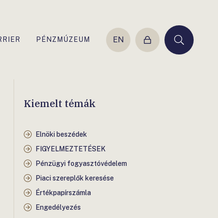
EN
RRIER
PÉNZMÚZEUM
Belépés
Keresés
Kiemelt témák
Elnöki beszédek
FIGYELMEZTETÉSEK
Pénzügyi fogyasztóvédelem
Piaci szereplők keresése
Értékpapírszámla
Engedélyezés