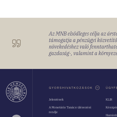
Az MNB elsődleges célja az ársta
támogatja a pénzügyi közvetítő
növekedéshez való fenntartható
gazdaság-, valamint a környeze
Oldaltérkép
GYORSHIVATKOZÁSOK
ÜGYF
Jelentések
KLIR
A Monetáris Tanács ülésezési
Készpé
rendje
Hamisí