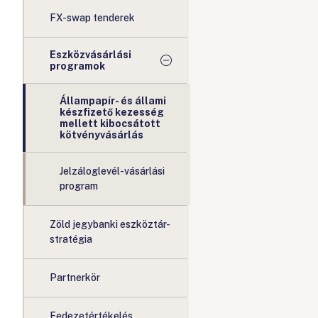
FX-swap tenderek
Eszközvásárlási
programok
Állampapír- és állami
készfizető kezesség
mellett kibocsátott
kötvényvásárlás
Jelzáloglevél-vásárlási
program
Zöld jegybanki eszköztár-
stratégia
Partnerkör
Fedezetértékelés