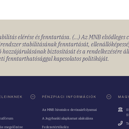
bilitás elérése és fenntartása. (...) Az MNB elsődleges 
rendszer stabilitásának fenntartását, ellenállóképessé
 hozzájárulásának biztosítását és a rendelkezésére á
ti fenntarthatósággal kapcsolatos politikáját.
ELEINKNEK
PÉNZPIACI INFORMÁCIÓK
MAGY
Cím
Az MNB hivatalos devizaárfolyamai
S
S
nzfórum
A Jegybanki alapkamat alakulása
Telefo
T
tás megelőzése
Fedezetértékelés