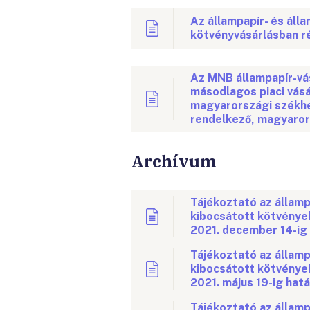
Az állampapír- és áll
kötvényvásárlásban r
Az MNB állampapír-vá
másodlagos piaci vásá
magyarországi székhe
rendelkező, magyaror
Archívum
Tájékoztató az államp
kibocsátott kötvények
2021. december 14-ig 
Tájékoztató az államp
kibocsátott kötvények 
2021. május 19-ig hatá
Tájékoztató az államp