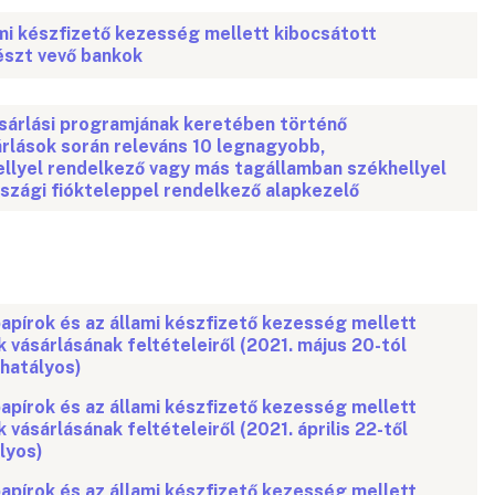
ami készfizető kezesség mellett kibocsátott
észt vevő bankok
sárlási programjának keretében történő
rlások során releváns 10 legnagyobb,
llyel rendelkező vagy más tagállamban székhellyel
szági fiókteleppel rendelkező alapkezelő
apírok és az állami készfizető kezesség mellett
 vásárlásának feltételeiről (2021. május 20-tól
hatályos)
apírok és az állami készfizető kezesség mellett
vásárlásának feltételeiről (2021. április 22-től
lyos)
apírok és az állami készfizető kezesség mellett