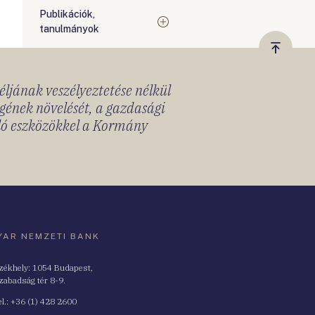
Publikációk,
tanulmányok
Vissza
a
céljának veszélyeztetése nélkül
tetejér
gének növelését, a gazdasági
lló eszközökkel a Kormány
AR NEMZETI BANK
zékhely: 1054 Budapest,
zabadság tér 8-9.
nszám
el.: +36 (1) 428 2600