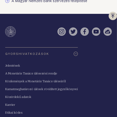
A Magyar Nemzeti Bank szervezeti felépítése
Vi
a
te
Instagram
Twitter
Facebook
YouTube
Sell
Oldaltérkép
GYORSHIVATKOZÁSOK
Jelentések
A Monetáris Tanács ülésezési rendje
Közlemények a Monetáris Tanács üléseiről
Kamatmeghatározó ülések rövidített jegyzőkönyvei
Közérdekű adatok
Karrier
Etikai kódex