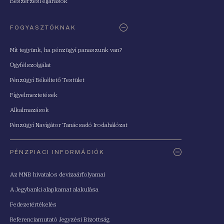
Beszerzési eljárások
FOGYASZTÓKNAK
Mit tegyünk, ha pénzügyi panaszunk van?
Ügyfélszolgálat
Pénzügyi Békéltető Testület
Figyelmeztetések
Alkalmazások
Pénzügyi Navigátor Tanácsadó Irodahálózat
PÉNZPIACI INFORMÁCIÓK
Az MNB hivatalos devizaárfolyamai
A Jegybanki alapkamat alakulása
Fedezetértékelés
Referenciamutató Jegyzési Bizottság