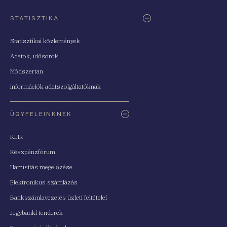
STATISZTIKA
Statisztikai közlemények
Adatok, idősorok
Módszertan
Információk adatszolgáltatóknak
ÜGYFELEINKNEK
KLIR
Készpénzfórum
Hamisítás megelőzése
Elektronikus számlázás
Bankszámlavezetés üzleti feltételei
Jegybanki tenderek