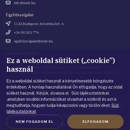
Email
info@mnb.hu
cím
Ügyfélszolgálat
Cím
1122 Budapest, Krisztina krt. 6.
Telefonszám
+36 80 203 776
Email
ugyfelszolgalat@mnb.hu
cím
Lakossági pénztár
Ez a weboldal sütiket („cookie”)
Cím
1054 Budapest, Kiss Ernő utca 1.
használ
(a Magyar Nemzeti Bank Budapest V. ker., Szabadság tér
8-9. szám alatti székházának Kiss Ernő utca 1. szám alatti bejárata)
Ez a weboldal sütiket használ a kényelmesebb böngészés
Email
penztar@mnb.hu
cím
érdekében. A honlap használatával Ön elfogadja, hogy az oldal
sütiket használ. Kérjük, olvassa el Süti tájékoztatónkat
,amelyben további információkat olvashat a sütikről és azt is
megtudhatja, hogyan tudja kikapcsolni vagy törölni őket.
Süti
© Magyar Nemzeti Bank
|
Impresszum
|
Jogi nyilatkozat
|
Adatkezelési
tájékoztatónkat
tájékoztató
|
Süti tájékoztató
|
Gyakorlati tudnivalók a honlappal
NEM FOGADOM EL
ELFOGADOM
kapcsolatban