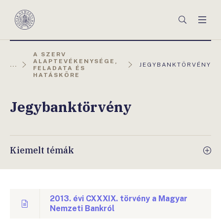
Főmenü
Keresés
Men
Magyar
Nemzeti
Bank
A SZERV
ALAPTEVÉKENYSÉGE,
AKTUÁLIS
...
JEGYBANKTÖRVÉNY
FELADATA ÉS
OLDAL:
HATÁSKÖRE
Jegybanktörvény
Kiemelt témák
2013. évi CXXXIX. törvény a Magyar
Nemzeti Bankról