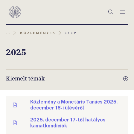
Főmenü
Keresés
Men
Magyar
Nemzeti
Bank
AKTUÁLIS
...
KÖZLEMÉNYEK
2025
OLDAL:
2025
Kiemelt témák
Közlemény a Monetáris Tanács 2025.
december 16-i üléséről
2025. december 17-től hatályos
kamatkondíciók