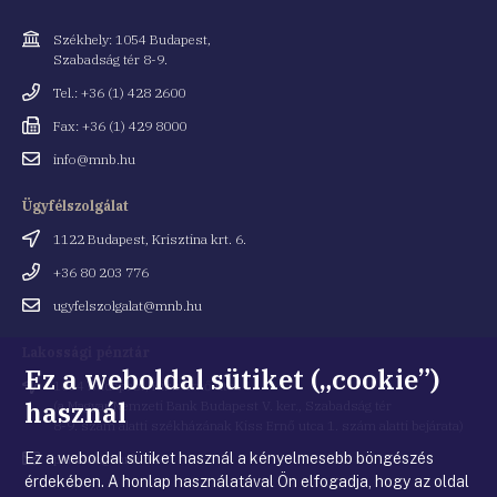
Cím
Székhely: 1054 Budapest,
Szabadság tér 8-9.
Telefonszám
Tel.: +36 (1) 428 2600
Fax
Fax: +36 (1) 429 8000
Email
info@mnb.hu
cím
Ügyfélszolgálat
Cím
1122 Budapest, Krisztina krt. 6.
Telefonszám
+36 80 203 776
Email
ugyfelszolgalat@mnb.hu
cím
Lakossági pénztár
Ez a weboldal sütiket („cookie”)
Cím
1054 Budapest, Kiss Ernő utca 1.
használ
(a Magyar Nemzeti Bank Budapest V. ker., Szabadság tér
8-9. szám alatti székházának Kiss Ernő utca 1. szám alatti bejárata)
Ez a weboldal sütiket használ a kényelmesebb böngészés
Email
penztar@mnb.hu
cím
érdekében. A honlap használatával Ön elfogadja, hogy az oldal