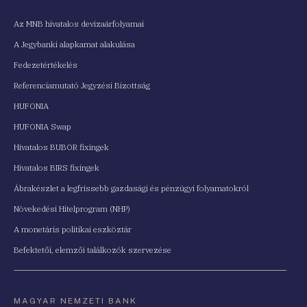
Az MNB hivatalos devizaárfolyamai
A Jegybanki alapkamat alakulása
Fedezetértékelés
Referenciamutató Jegyzési Bizottság
HUFONIA
HUFONIA Swap
Hivatalos BUBOR fixingek
Hivatalos BIRS fixingek
Ábrakészlet a legfrissebb gazdasági és pénzügyi folyamatokról
Növekedési Hitelprogram (NHP)
A monetáris politikai eszköztár
Befektetői, elemzői találkozók szervezése
MAGYAR NEMZETI BANK