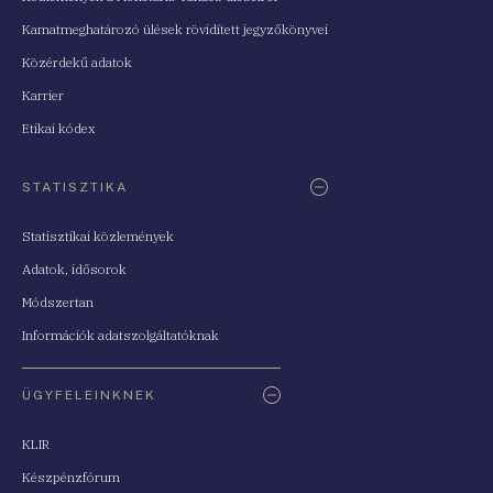
Kamatmeghatározó ülések rövidített jegyzőkönyvei
Közérdekű adatok
Karrier
Etikai kódex
STATISZTIKA
Statisztikai közlemények
Adatok, idősorok
Módszertan
Információk adatszolgáltatóknak
ÜGYFELEINKNEK
KLIR
Készpénzfórum