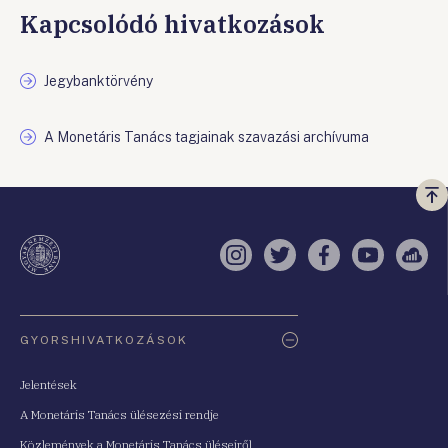
Kapcsolódó hivatkozások
Jegybanktörvény
A Monetáris Tanács tagjainak szavazási archívuma
Vi
a
te
Instagram
Twitter
Facebook
YouTube
Sell
Oldaltérkép
GYORSHIVATKOZÁSOK
Jelentések
A Monetáris Tanács ülésezési rendje
Közlemények a Monetáris Tanács üléseiről