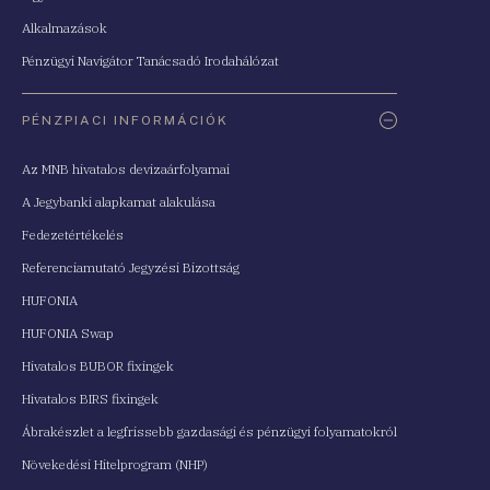
Alkalmazások
Pénzügyi Navigátor Tanácsadó Irodahálózat
PÉNZPIACI INFORMÁCIÓK
Az MNB hivatalos devizaárfolyamai
A Jegybanki alapkamat alakulása
Fedezetértékelés
Referenciamutató Jegyzési Bizottság
HUFONIA
HUFONIA Swap
Hivatalos BUBOR fixingek
Hivatalos BIRS fixingek
Ábrakészlet a legfrissebb gazdasági és pénzügyi folyamatokról
Növekedési Hitelprogram (NHP)