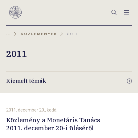
Főmenü
Keresés
Men
Magyar
Nemzeti
Bank
AKTUÁLIS
...
KÖZLEMÉNYEK
2011
OLDAL:
2011
Kiemelt témák
2011. december 20., kedd.
Közlemény a Monetáris Tanács
2011. december 20-i üléséről