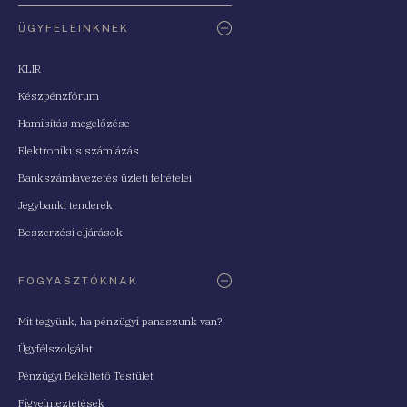
ÜGYFELEINKNEK
KLIR
Készpénzfórum
Hamisítás megelőzése
Elektronikus számlázás
Bankszámlavezetés üzleti feltételei
Jegybanki tenderek
Beszerzési eljárások
FOGYASZTÓKNAK
Mit tegyünk, ha pénzügyi panaszunk van?
Ügyfélszolgálat
Pénzügyi Békéltető Testület
Figyelmeztetések