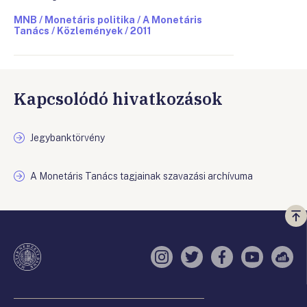
MNB / Monetáris politika / A Monetáris
Tanács / Közlemények / 2011
Kapcsolódó hivatkozások
Jegybanktörvény
A Monetáris Tanács tagjainak szavazási archívuma
Vi
a
te
Instagram
Twitter
Facebook
YouTube
Sell
Oldaltérkép