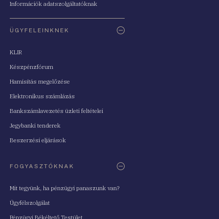
Információk adatszolgáltatóknak
ÜGYFELEINKNEK
KLIR
Készpénzfórum
Hamisítás megelőzése
Elektronikus számlázás
Bankszámlavezetés üzleti feltételei
Jegybanki tenderek
Beszerzési eljárások
FOGYASZTÓKNAK
Mit tegyünk, ha pénzügyi panaszunk van?
Ügyfélszolgálat
Pénzügyi Békéltető Testület