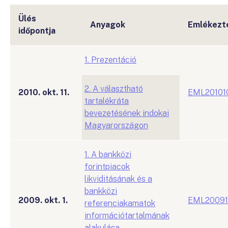
Ülés
Anyagok
Emlékezt
időpontja
1. Prezentáció
2. A választható
2010. okt. 11.
EML20101
tartalékráta
bevezetésének indokai
Magyarországon
1. A bankközi
forintpiacok
likviditásának és a
bankközi
2009. okt. 1.
EML20091
referenciakamatok
információtartalmának
alakulása