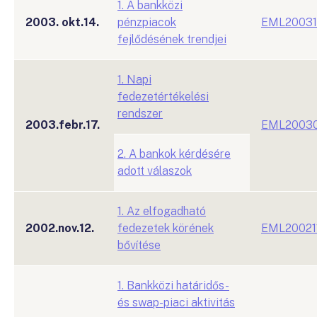
1. A bankközi
2003. okt.14.
pénzpiacok
EML20031
fejlődésének trendjei
1. Napi
fedezetértékelési
rendszer
2003.febr.17.
EML20030
2. A bankok kérdésére
adott válaszok
1. Az elfogadható
2002.nov.12.
fedezetek körének
EML20021
bővítése
1. Bankközi határidős-
és swap-piaci aktivitás