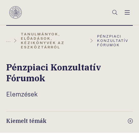
Főmenü
Keresés
Men
Magyar
Nemzeti
Bank
TANULMÁNYOK,
AKTUÁLIS
PÉNZPIACI
ELŐADÁSOK,
OLDAL:
...
KONZULTATÍV
KÉZIKÖNYVEK AZ
FÓRUMOK
ESZKÖZTÁRRÓL
Pénzpiaci Konzultatív
Fórumok
Elemzések
Kiemelt témák