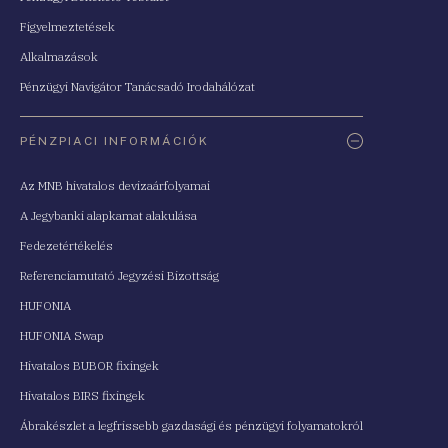
Figyelmeztetések
Alkalmazások
Pénzügyi Navigátor Tanácsadó Irodahálózat
PÉNZPIACI INFORMÁCIÓK
Az MNB hivatalos devizaárfolyamai
A Jegybanki alapkamat alakulása
Fedezetértékelés
Referenciamutató Jegyzési Bizottság
HUFONIA
HUFONIA Swap
Hivatalos BUBOR fixingek
Hivatalos BIRS fixingek
Ábrakészlet a legfrissebb gazdasági és pénzügyi folyamatokról