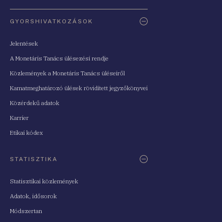
Oldaltérkép
GYORSHIVATKOZÁSOK
Jelentések
A Monetáris Tanács ülésezési rendje
Közlemények a Monetáris Tanács üléseiről
Kamatmeghatározó ülések rövidített jegyzőkönyvei
Közérdekű adatok
Karrier
Etikai kódex
STATISZTIKA
Statisztikai közlemények
Adatok, idősorok
Módszertan