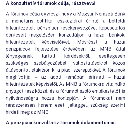
A
konzultatív fórumok célja, résztvevői
A fórumok célja egyrészt, hogy a Magyar Nemzeti Bank
a monetáris politikai eszköztárat érintő, a belföldi
hitelintézetek pénzpiaci tevékenységével kapcsolatos
döntéseit megelőzően konzultáljon a hazai bankok,
hitelintézetek képviselőivel. Másrészt a hazai
pénzpiacok fejlesztése érdekében az MNB által
lényegesnek tartott kérdésekről, esetlegesen
szükséges szabályozásbeli változtatásokról közös
álláspontot alakítson ki a piaci szereplőkkel. A fórumok
meghívottjai – az adott témában érintett – hazai
hitelintézetek képviselői. Az MNB a fórumokra vitaindító
anyagot tesz közzé, és a fórumról szóló emlékeztetőt is
nyilvánosságra hozza honlapján. A fórumokat nem
rendszeresen, hanem eseti jelleggel, szükség szerint
hirdeti meg az MNB.
A pénzpiaci konzultatív fórumok dokumentumai: