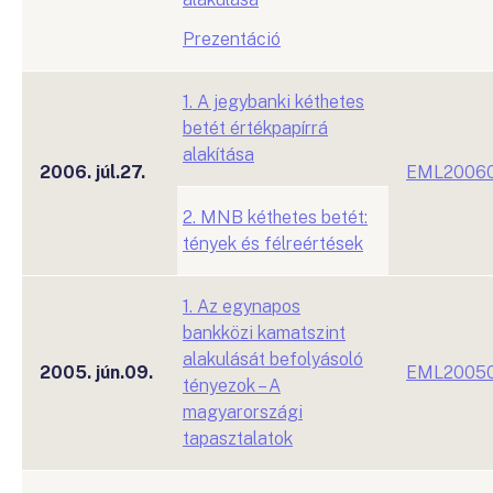
Prezentáció
1. A jegybanki kéthetes
betét értékpapírrá
alakítása
2006. júl.27.
EML2006
2. MNB kéthetes betét:
tények és félreértések
1. Az egynapos
bankközi kamatszint
alakulását befolyásoló
2005. jún.09.
EML2005
tényezok – A
magyarországi
tapasztalatok