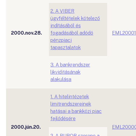
2. A VIBER
ügyféltételek kötelező
indításából és
2000.nov.28.
fogadásából adódó
EML20001
pénzpiaci
tapasztalatok
3. A bankrendszer
likviditásának
alakulása
1. A hitelintézetek
limitrendszereinek
hatásai a bankközi piac
fejlődésére
2000.jún.20.
EML2000
2. A BUBOR szerepe a