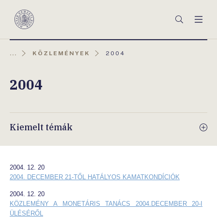
Főmenü
Keresés
Men
Magyar
Nemzeti
Bank
AKTUÁLIS
...
KÖZLEMÉNYEK
2004
OLDAL:
2004
Kiemelt témák
2004. 12. 20
2004. DECEMBER 21-TŐL HATÁLYOS KAMATKONDÍCIÓK
2004. 12. 20
KÖZLEMÉNY A MONETÁRIS TANÁCS 2004.DECEMBER 20-I
ÜLÉSÉRŐL