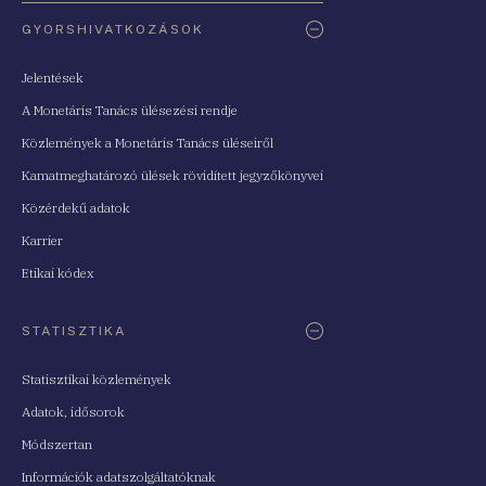
Oldaltérkép
GYORSHIVATKOZÁSOK
Jelentések
A Monetáris Tanács ülésezési rendje
Közlemények a Monetáris Tanács üléseiről
Kamatmeghatározó ülések rövidített jegyzőkönyvei
Közérdekű adatok
Karrier
Etikai kódex
STATISZTIKA
Statisztikai közlemények
Adatok, idősorok
Módszertan
Információk adatszolgáltatóknak