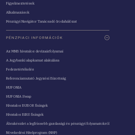
Figyelmeztetések
Alkalmazások
Pénzügyi Navigátor Tanácsadó Irodahálózat
PÉNZPIACI INFORMÁCIÓK
Az MNB hivatalos devizaárfolyamai
A Jegybanki alapkamat alakulása
Fedezetértékelés
Referenciamutató Jegyzési Bizottság
HUFONIA
HUFONIA Swap
Hivatalos BUBOR fixingek
Hivatalos BIRS fixingek
Ábrakészlet a legfrissebb gazdasági és pénzügyi folyamatokról
Növekedési Hitelprogram (NHP)