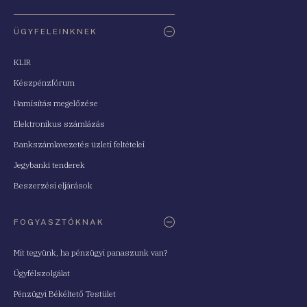
ÜGYFELEINKNEK
KLIR
Készpénzfórum
Hamisítás megelőzése
Elektronikus számlázás
Bankszámlavezetés üzleti feltételei
Jegybanki tenderek
Beszerzési eljárások
FOGYASZTÓKNAK
Mit tegyünk, ha pénzügyi panaszunk van?
Ügyfélszolgálat
Pénzügyi Békéltető Testület