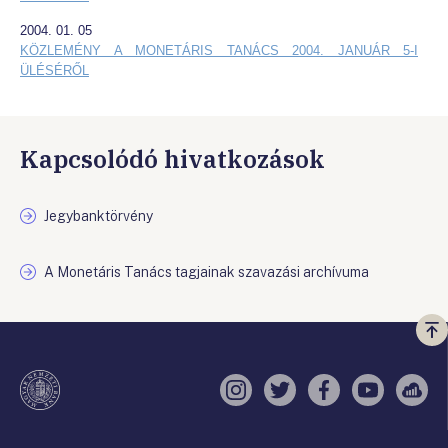
2004. 01. 05
KÖZLEMÉNY A MONETÁRIS TANÁCS 2004. JANUÁR 5-I
ÜLÉSÉRŐL
Kapcsolódó hivatkozások
Jegybanktörvény
A Monetáris Tanács tagjainak szavazási archívuma
Vi
a
te
Instagram
Twitter
Facebook
YouTube
Sell