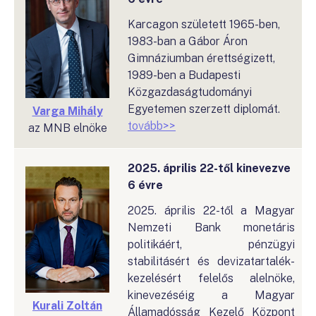
Karcagon született 1965-ben,
1983-ban a Gábor Áron
Gimnáziumban érettségizett,
1989-ben a Budapesti
Közgazdaságtudományi
Egyetemen szerzett diplomát.
Varga Mihály
tovább>>
az MNB elnöke
2025. április 22-től kinevezve
6 évre
2025. április 22-től a Magyar
Nemzeti Bank monetáris
politikáért, pénzügyi
stabilitásért és devizatartalék-
kezelésért felelős alelnöke,
kinevezéséig a Magyar
Kurali Zoltán
Államadósság Kezelő Központ