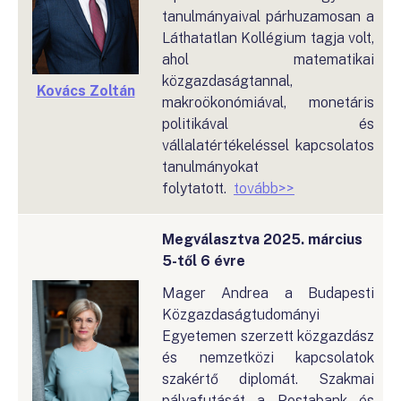
tanulmányaival párhuzamosan a
Láthatatlan Kollégium tagja volt,
ahol matematikai
közgazdaságtannal,
Kovács Zoltán
makroökonómiával, monetáris
politikával és
vállalatértékeléssel kapcsolatos
tanulmányokat
folytatott.
tovább>>
Megválasztva 2025. március
5-től 6 évre
Mager Andrea a Budapesti
Közgazdaságtudományi
Egyetemen szerzett közgazdász
és nemzetközi kapcsolatok
szakértő diplomát. Szakmai
pályafutását a Postabank és