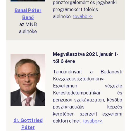
pénzforgalomért és jegybanki
programokért felelős
Banai Péter
alelnöke.
tovább>>
Benő
az MNB
alelnöke
Megválasztva 2021. január 1-
től 6 évre
Tanulmányait a Budapesti
Közgazdaságtudományi
Egyetemen végezte
Kereskedelempolitikai és
pénzügyi szakágazaton, később
posztgraduális képzés
keretében szerzett egyetemi
dr. Gottfried
doktori címet.
tovább>>
Péter