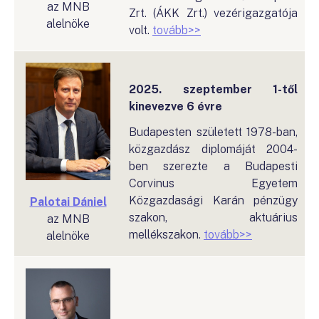
az MNB
Zrt. (ÁKK Zrt.) vezérigazgatója
alelnöke
volt.
tovább>>
2025. szeptember 1-től
kinevezve 6 évre
Budapesten született 1978-ban,
közgazdász diplomáját 2004-
ben szerezte a Budapesti
Corvinus Egyetem
Közgazdasági Karán pénzügy
Palotai Dániel
szakon, aktuárius
az MNB
mellékszakon.
tovább>>
alelnöke