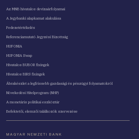
Az MNB hivatalos devizaárfolyamai
A Jegybanki alapkamat alakulása
Fedezetértékelés
Referenciamutató Jegyzési Bizottság
HUFONIA
HUFONIA Swap
Hivatalos BUBOR fixingek
Hivatalos BIRS fixingek
Ábrakészlet a legfrissebb gazdasági és pénzügyi folyamatokról
Növekedési Hitelprogram (NHP)
A monetáris politikai eszköztár
Befektetői, elemzői találkozók szervezése
MAGYAR NEMZETI BANK