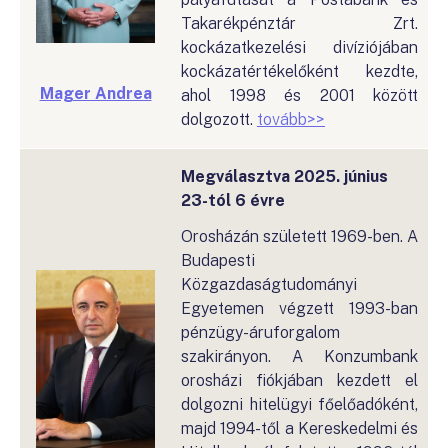
Takarékpénztár Zrt.
kockázatkezelési divíziójában
kockázatértékelőként kezdte,
Mager Andrea
ahol 1998 és 2001 között
dolgozott.
tovább>>
Megválasztva 2025. június
23-tól 6 évre
Orosházán született 1969-ben. A
Budapesti
Közgazdaságtudományi
Egyetemen végzett 1993-ban
pénzügy-áruforgalom
szakirányon. A Konzumbank
orosházi fiókjában kezdett el
dolgozni hitelügyi főelőadóként,
majd 1994-től a Kereskedelmi és