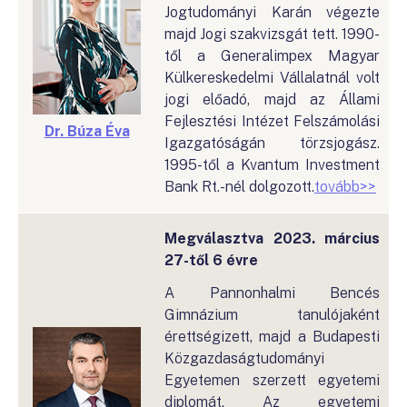
Jogtudományi Karán végezte
majd Jogi szakvizsgát tett. 1990-
től a Generalimpex Magyar
Külkereskedelmi Vállalatnál volt
jogi előadó, majd az Állami
Fejlesztési Intézet Felszámolási
Dr. Búza Éva
Igazgatóságán törzsjogász.
1995-től a Kvantum Investment
Bank Rt.-nél dolgozott.
tovább>>
Megválasztva 2023. március
27-től 6 évre
A Pannonhalmi Bencés
Gimnázium tanulójaként
érettségizett, majd a Budapesti
Közgazdaságtudományi
Egyetemen szerzett egyetemi
diplomát. Az egyetemi