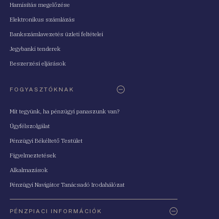
Hamisítás megelőzése
Elektronikus számlázás
Bankszámlavezetés üzleti feltételei
Jegybanki tenderek
Beszerzési eljárások
FOGYASZTÓKNAK
Mit tegyünk, ha pénzügyi panaszunk van?
Ügyfélszolgálat
Pénzügyi Békéltető Testület
Figyelmeztetések
Alkalmazások
Pénzügyi Navigátor Tanácsadó Irodahálózat
PÉNZPIACI INFORMÁCIÓK