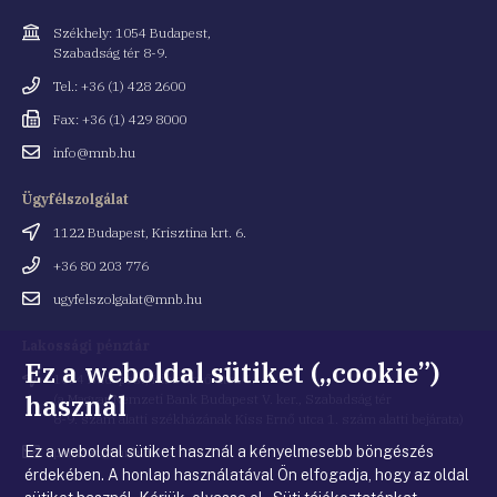
Cím
Székhely: 1054 Budapest,
Szabadság tér 8-9.
Telefonszám
Tel.: +36 (1) 428 2600
Fax
Fax: +36 (1) 429 8000
Email
info@mnb.hu
cím
Ügyfélszolgálat
Cím
1122 Budapest, Krisztina krt. 6.
Telefonszám
+36 80 203 776
Email
ugyfelszolgalat@mnb.hu
cím
Lakossági pénztár
Ez a weboldal sütiket („cookie”)
Cím
1054 Budapest, Kiss Ernő utca 1.
használ
(a Magyar Nemzeti Bank Budapest V. ker., Szabadság tér
8-9. szám alatti székházának Kiss Ernő utca 1. szám alatti bejárata)
Ez a weboldal sütiket használ a kényelmesebb böngészés
Email
penztar@mnb.hu
cím
érdekében. A honlap használatával Ön elfogadja, hogy az oldal