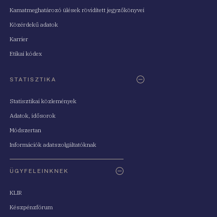
Kamatmeghatározó ülések rövidített jegyzőkönyvei
Közérdekű adatok
Karrier
Etikai kódex
STATISZTIKA
Statisztikai közlemények
Adatok, idősorok
Módszertan
Információk adatszolgáltatóknak
ÜGYFELEINKNEK
KLIR
Készpénzfórum