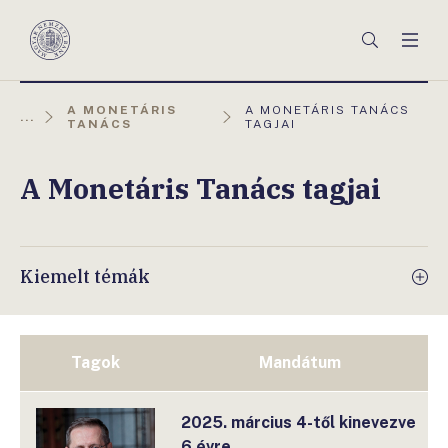
Főmenü
Keresés
Men
Magyar
Nemzeti
Bank
AKTUÁLIS
A MONETÁRIS
A MONETÁRIS TANÁCS
...
OLDAL:
TANÁCS
TAGJAI
A Monetáris Tanács tagjai
Kiemelt témák
Tagok
Mandátum
2025. március 4-től kinevezve
6 évre