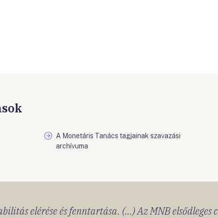
ások
A Monetáris Tanács tagjainak szavazási
archívuma
bilitás elérése és fenntartása. (...) Az MNB elsődleges 