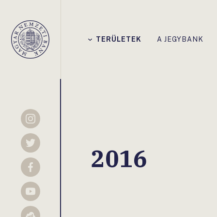
Főmenü
TERÜLETEK
A JEGYBANK
Magyar
Nemzeti
Bank
Instagram
Twitter
2016
Facebook
YouTube