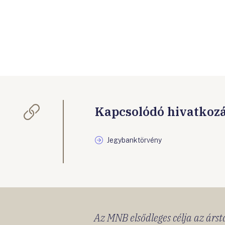
Kapcsolódó hivatkoz
Jegybanktörvény
Az MNB elsődleges célja az ársta