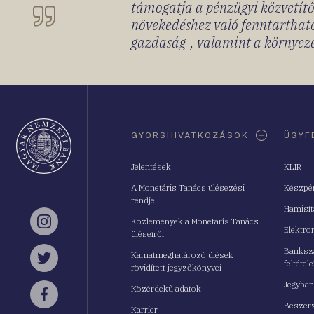
támogatja a pénzügyi közvetítő
növekedéshez való fenntartható
gazdaság-, valamint a környeze
Oldaltérkép
GYORSHIVATKOZÁSOK
ÜGYF
Jelentések
KLIR
A Monetáris Tanács ülésezési
Készpé
rendje
Hamisí
Közlemények a Monetáris Tanács
Instagram
Elektro
üléseiről
Bankszá
Kamatmeghatározó ülések
feltétele
Twitter
rövidített jegyzőkönyvei
Jegyban
Közérdekű adatok
Facebook
Beszerz
Karrier