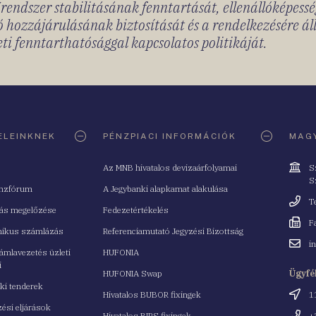
rendszer stabilitásának fenntartását, ellenállóképessé
 hozzájárulásának biztosítását és a rendelkezésére á
ti fenntarthatósággal kapcsolatos politikáját.
ELEINKNEK
PÉNZPIACI INFORMÁCIÓK
MAGY
Cím
Az MNB hivatalos devizaárfolyamai
S
S
nzfórum
A Jegybanki alapkamat alakulása
Telefo
T
tás megelőzése
Fedezetértékelés
Fax
F
nikus számlázás
Referenciamutató Jegyzési Bizottság
Email
i
mlavezetés üzleti
HUFONIA
cím
i
HUFONIA Swap
Ügyfé
ki tenderek
Cím
Hivatalos BUBOR fixingek
1
ési eljárások
Telefo
Hivatalos BIRS fixingek
+