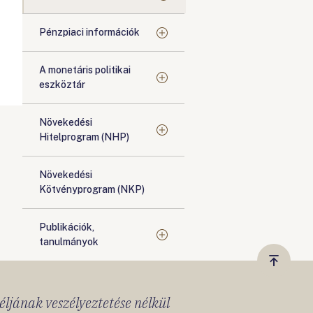
Pénzpiaci információk
A monetáris politikai
eszköztár
Növekedési
Hitelprogram (NHP)
Növekedési
Kötvényprogram (NKP)
Publikációk,
tanulmányok
Vissza
a
céljának veszélyeztetése nélkül
tetejér