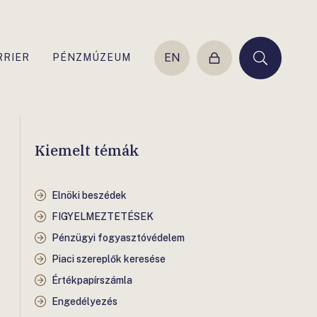
EN
RRIER
PÉNZMÚZEUM
Belépés
Keresés
Kiemelt témák
Elnöki beszédek
FIGYELMEZTETÉSEK
Pénzügyi fogyasztóvédelem
Piaci szereplők keresése
Értékpapírszámla
Engedélyezés