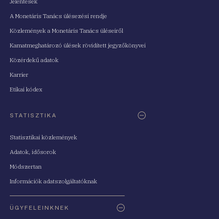
Jelentések
A Monetáris Tanács ülésezési rendje
Közlemények a Monetáris Tanács üléseiről
Kamatmeghatározó ülések rövidített jegyzőkönyvei
Közérdekű adatok
Karrier
Etikai kódex
STATISZTIKA
Statisztikai közlemények
Adatok, idősorok
Módszertan
Információk adatszolgáltatóknak
ÜGYFELEINKNEK