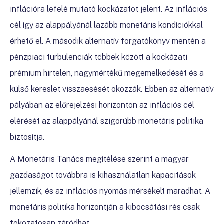
inflációra lefelé mutató kockázatot jelent. Az inflációs
cél így az alappályánál lazább monetáris kondíciókkal
érhető el. A második alternatív forgatókönyv mentén a
pénzpiaci turbulenciák többek között a kockázati
prémium hirtelen, nagymértékű megemelkedését és a
külső kereslet visszaesését okozzák. Ebben az alternatív
pályában az előrejelzési horizonton az inflációs cél
elérését az alappályánál szigorúbb monetáris politika
biztosítja.
A Monetáris Tanács megítélése szerint a magyar
gazdaságot továbbra is kihasználatlan kapacitások
jellemzik, és az inflációs nyomás mérsékelt maradhat. A
monetáris politika horizontján a kibocsátási rés csak
fokozatosan záródhat.