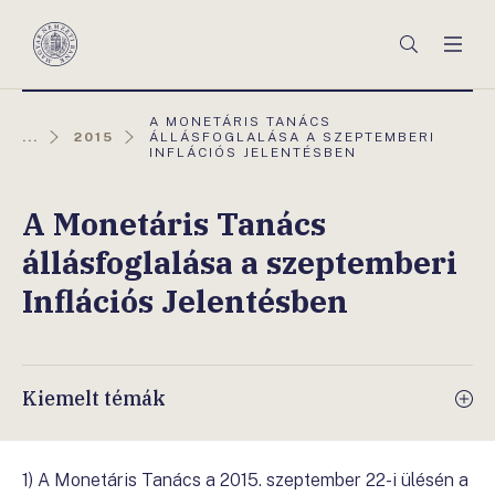
Főmenü
Keresés
Men
Magyar
Nemzeti
Bank
AKTUÁLIS
A MONETÁRIS TANÁCS
OLDAL:
...
2015
ÁLLÁSFOGLALÁSA A SZEPTEMBERI
INFLÁCIÓS JELENTÉSBEN
A Monetáris Tanács
állásfoglalása a szeptemberi
Inflációs Jelentésben
Kiemelt témák
1)
A Monetáris Tanács a 2015. szeptember 22-i ülésén a