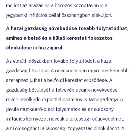
mellett az árazás és a bérezés középtávon is a
jegybanki inflációs céllal összhangban alakuljon.
A hazai gazdaság növekedése tovább folytatódhat,
amihez a belső és a külső kereslet fokozatos
élénkülése is hozzájárul.
Az elmúlt időszakban tovább folytatódott a hazai
gazdaság bővülése. A növekedésben egyre markánsabb
szerephez juthat a belföldi kereslet erősödése. A
gazdaság bővülését a felvevőpiacaink növekedése
révén emelkedő exportteljesítmény is támogathatja. A
javuló munkaerő-piaci folyamatok és az alacsony
inflációs környezet növelik a lakosság reáljövedelmét,
ami elősegítheti a lakossági fogyasztás élénkülését. A