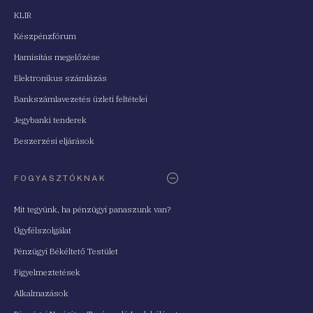
KLIR
Készpénzfórum
Hamisítás megelőzése
Elektronikus számlázás
Bankszámlavezetés üzleti feltételei
Jegybanki tenderek
Beszerzési eljárások
FOGYASZTÓKNAK
Mit tegyünk, ha pénzügyi panaszunk van?
Ügyfélszolgálat
Pénzügyi Békéltető Testület
Figyelmeztetések
Alkalmazások