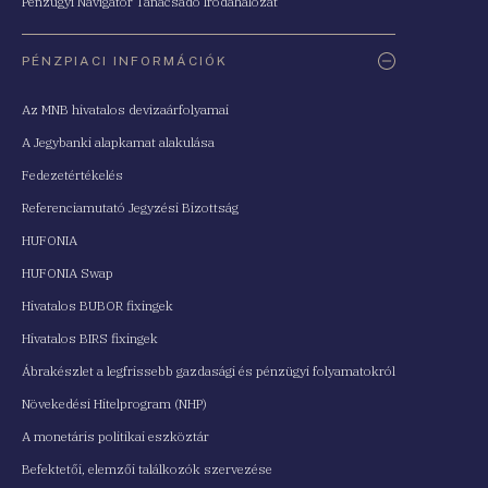
Pénzügyi Navigátor Tanácsadó Irodahálózat
PÉNZPIACI INFORMÁCIÓK
Az MNB hivatalos devizaárfolyamai
A Jegybanki alapkamat alakulása
Fedezetértékelés
Referenciamutató Jegyzési Bizottság
HUFONIA
HUFONIA Swap
Hivatalos BUBOR fixingek
Hivatalos BIRS fixingek
Ábrakészlet a legfrissebb gazdasági és pénzügyi folyamatokról
Növekedési Hitelprogram (NHP)
A monetáris politikai eszköztár
Befektetői, elemzői találkozók szervezése