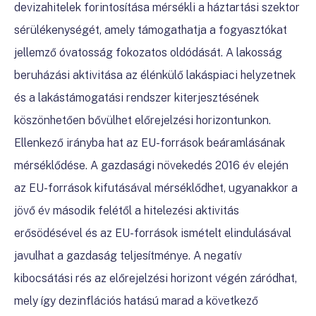
devizahitelek forintosítása mérsékli a háztartási szektor
sérülékenységét, amely támogathatja a fogyasztókat
jellemző óvatosság fokozatos oldódását. A lakosság
beruházási aktivitása az élénkülő lakáspiaci helyzetnek
és a lakástámogatási rendszer kiterjesztésének
köszönhetően bővülhet előrejelzési horizontunkon.
Ellenkező irányba hat az EU-források beáramlásának
mérséklődése. A gazdasági növekedés 2016 év elején
az EU-források kifutásával mérséklődhet, ugyanakkor a
jövő év második felétől a hitelezési aktivitás
erősödésével és az EU-források ismételt elindulásával
javulhat a gazdaság teljesítménye. A negatív
kibocsátási rés az előrejelzési horizont végén záródhat,
mely így dezinflációs hatású marad a következő