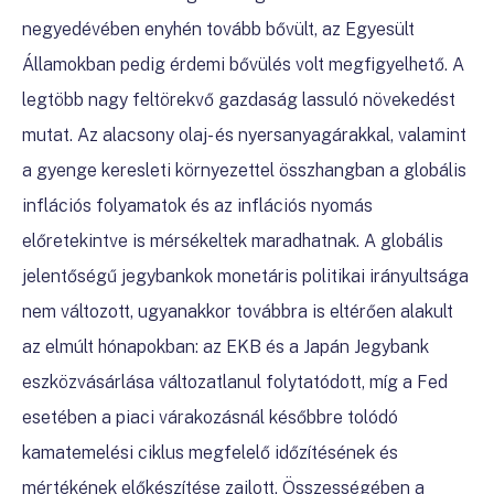
negyedévében enyhén tovább bővült, az Egyesült
Államokban pedig érdemi bővülés volt megfigyelhető. A
legtöbb nagy feltörekvő gazdaság lassuló növekedést
mutat. Az alacsony olaj- és nyersanyagárakkal, valamint
a gyenge keresleti környezettel összhangban a globális
inflációs folyamatok és az inflációs nyomás
előretekintve is mérsékeltek maradhatnak. A globális
jelentőségű jegybankok monetáris politikai irányultsága
nem változott, ugyanakkor továbbra is eltérően alakult
az elmúlt hónapokban: az EKB és a Japán Jegybank
eszközvásárlása változatlanul folytatódott, míg a Fed
esetében a piaci várakozásnál későbbre tolódó
kamatemelési ciklus megfelelő időzítésének és
mértékének előkészítése zajlott. Összességében a