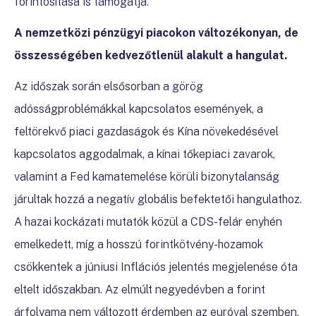
forintosítása is támogatja.
A nemzetközi pénzügyi piacokon változékonyan, de
összességében kedvezőtlenül alakult a hangulat.
Az időszak során elsősorban a görög
adósságproblémákkal kapcsolatos események, a
feltörekvő piaci gazdaságok és Kína növekedésével
kapcsolatos aggodalmak, a kínai tőkepiaci zavarok,
valamint a Fed kamatemelése körüli bizonytalanság
járultak hozzá a negatív globális befektetői hangulathoz.
A hazai kockázati mutatók közül a CDS-felár enyhén
emelkedett, míg a hosszú forintkötvény-hozamok
csökkentek a júniusi Inflációs jelentés megjelenése óta
eltelt időszakban. Az elmúlt negyedévben a forint
árfolyama nem változott érdemben az euróval szemben.