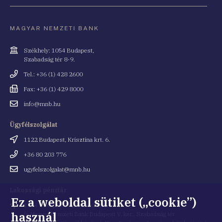
MAGYAR NEMZETI BANK
Cím
Székhely: 1054 Budapest,
Szabadság tér 8-9.
Telefonszám
Tel.: +36 (1) 428 2600
Fax
Fax: +36 (1) 429 8000
Email
info@mnb.hu
cím
Ügyfélszolgálat
Cím
1122 Budapest, Krisztina krt. 6.
Telefonszám
+36 80 203 776
Email
ugyfelszolgalat@mnb.hu
cím
Lakossági pénztár
Ez a weboldal sütiket („cookie”)
Cím
1054 Budapest, Kiss Ernő utca 1.
használ
(a Magyar Nemzeti Bank Budapest V. ker., Szabadság tér