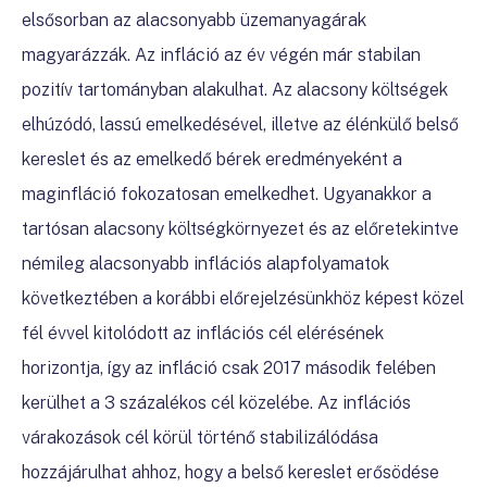
elsősorban az alacsonyabb üzemanyagárak
magyarázzák.
Az infláció az év végén már stabilan
pozitív tartományban alakulhat. Az alacsony költségek
elhúzódó, lassú emelkedésével
, illetve az élénkülő belső
kereslet és az emelkedő bérek eredményeként a
maginfláció fokozatosan emelkedhet. Ugyanakkor a
tartósan alacsony költségkörnyezet és az előretekintve
némileg alacsonyabb
inflációs alapfolyamatok
következtében a korábbi előrejelzésünkhöz képest közel
fél évvel kitolódott az inflációs cél elérésének
horizontja, így az infláció csak 2017 második felében
kerülhet a 3 százalékos cél közelébe.
Az inflációs
várakozások cél körül történő stabilizálódása
hozzájárulhat ahhoz, hogy a belső kereslet erősödése