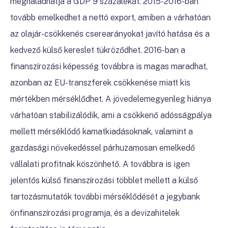
meghaladhatja a GDP 9 százalékát. 2015-2016-ban
tovább emelkedhet a nettó export, amiben a várhatóan
az olajár-csökkenés cserearányokat javító hatása és a
kedvező külső kereslet tükröződhet. 2016-ban a
finanszírozási képesség továbbra is magas maradhat,
azonban az EU-transzferek csökkenése miatt kis
mértékben mérséklődhet. A jövedelemegyenleg hiánya
várhatóan stabilizálódik, ami a csökkenő adósságpálya
mellett mérséklődő kamatkiadásoknak, valamint a
gazdasági növekedéssel párhuzamosan emelkedő
vállalati profitnak köszönhető. A továbbra is igen
jelentős külső finanszírozási többlet mellett a külső
tartozásmutatók további mérséklődését a jegybank
önfinanszírozási programja, és a devizahitelek