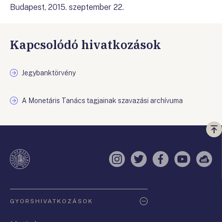
Budapest, 2015. szeptember 22.
Kapcsolódó hivatkozások
Jegybanktörvény
A Monetáris Tanács tagjainak szavazási archívuma
Vi
a
te
Instagram
Twitter
Facebook
YouTube
Sell
Oldaltérkép
GYORSHIVATKOZÁSOK