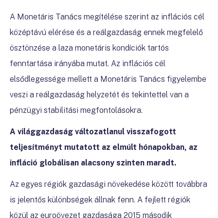
A Monetáris Tanács megítélése szerint az inflációs cél
középtávú elérése és a reálgazdaság ennek megfelelő
ösztönzése a laza monetáris kondíciók tartós
fenntartása irányába mutat.
Az inflációs cél
elsődlegessége mellett a Monetáris Tanács figyelembe
veszi a reálgazdaság helyzetét és tekintettel van a
pénzügyi stabilitási megfontolásokra.
A világgazdaság változatlanul visszafogott
teljesítményt mutatott az elmúlt hónapokban, az
infláció globálisan alacsony szinten maradt.
Az egyes régiók gazdasági növekedése között továbbra
is jelentős különbségek állnak fenn. A fejlett régiók
közül az euroövezet gazdasága 2015 második