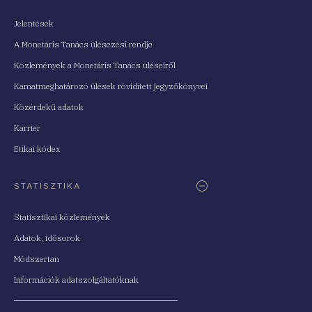
Jelentések
A Monetáris Tanács ülésezési rendje
Közlemények a Monetáris Tanács üléseiről
Kamatmeghatározó ülések rövidített jegyzőkönyvei
Közérdekű adatok
Karrier
Etikai kódex
STATISZTIKA
Statisztikai közlemények
Adatok, idősorok
Módszertan
Információk adatszolgáltatóknak