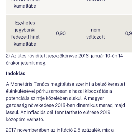
kamatlába
Egyhetes
jegybanki
nem
0,90
0,
fedezett hitel
változott
kamatlába
2) Az ülés rövidített jegyzőkönyve 2018. január 10-én 14
órakor jelenik meg.
Indoklás
A Monetáris Tanács megítélése szerint a belső kereslet
élénkülésével párhuzamosan a hazai kibocsátás a
potenciális szintje közelében alakul. A magyar
gazdaság növekedése 2018-ban dinamikus marad, majd
lassul. Az inflációs cél fenntartható elérése 2019
közepére várható.
2017 novemberében az infláció 2,5 százalék, míg a