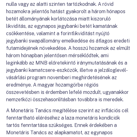
nulla vagy az alatti szinten tartózkodnak. A rövid
hozamokra jelentős hatást gyakorolt a három hónapos
betét állományának korlátozása miatt kiszoruló
likviditás, az egynapos jegybanki betét kamatának
csökkentése, valamint a forintlikviditást nyújtó
jegybanki swapállomány emelkedése és átlagos eredeti
futamidejének növekedése. A hosszú hozamok az elmúlt
három hónapban jelentősen mérséklődtek, ami
leginkább az MNB előretekintő iránymutatásának és a
jegybanki kamatcsere-eszközök, illetve a jelzáloglevél-
vásárlási program novemberi meghirdetésének az
eredménye. A magyar hozamgörbe régiós
összevetésben is érdemben lefelé mozdult, ugyanakkor
nemzetközi összehasonlításban továbbra is meredek.
A Monetáris Tanács megítélése szerint az inflációs cél
fenntartható eléréséhez a laza monetáris kondíciók
tartós fenntartása szükséges. Ennek érdekében a
Monetáris Tanács az alapkamatot, az egynapos