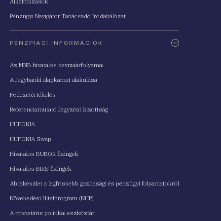
Alkalmazások
Pénzügyi Navigátor Tanácsadó Irodahálózat
PÉNZPIACI INFORMÁCIÓK
Az MNB hivatalos devizaárfolyamai
A Jegybanki alapkamat alakulása
Fedezetértékelés
Referenciamutató Jegyzési Bizottság
HUFONIA
HUFONIA Swap
Hivatalos BUBOR fixingek
Hivatalos BIRS fixingek
Ábrakészlet a legfrissebb gazdasági és pénzügyi folyamatokról
Növekedési Hitelprogram (NHP)
A monetáris politikai eszköztár