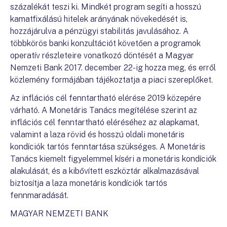
százalékát teszi ki. Mindkét program segíti a hosszú
kamatfixálású hitelek arányának növekedését is,
hozzájárulva a pénzügyi stabilitás javulásához. A
többkörös banki konzultációt követően a programok
operatív részleteire vonatkozó döntését a Magyar
Nemzeti Bank 2017. december 22-ig hozza meg, és erről
közlemény formájában tájékoztatja a piaci szereplőket.
Az inflációs cél fenntartható elérése 2019 közepére
várható. A Monetáris Tanács megítélése szerint az
inflációs cél fenntartható eléréséhez az alapkamat,
valamint a laza rövid és hosszú oldali monetáris
kondíciók tartós fenntartása szükséges. A Monetáris
Tanács kiemelt figyelemmel kíséri a monetáris kondíciók
alakulását, és a kibővített eszköztár alkalmazásával
biztosítja a laza monetáris kondíciók tartós
fennmaradását.
MAGYAR NEMZETI BANK