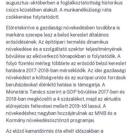
augusztus-októberben a foglalkoztatottság historikus
csúcs közelében alakult. A munkanélküliségi ráta
csökkenése folytatódott.
Előretekintve a gazdasági növekedésben továbbra is
markáns szerepe lesz a belső kereslet általános
erősödésének. Az építőipari termelés dinamikus
növekedése és a szolgáltató szektor teljesítményének
bővülése az elkövetkező hónapokban is folytatódik. A
folyó fizetési mérleg többlete az erősödő belső kereslet
hatására 2017-2018-ban mérséklődik. Az idei gazdasági
növekedést a költségvetés és az európai uniós források
beruházásokat élénkítő hatása is támogatja. A
Monetáris Tanács szerint a GDP bővülése 2017-ben és
2018-ban megközelíti a 4 százalékot, majd az aktuális
előrejelzés feltevései mellett 2019-től lassul. A
növekedéshez nagyban hozzájárulnak az MNB és a
Kormány növekedésösztönző programjai.
Az előző kamatdöntés óta eltelt időszakban a