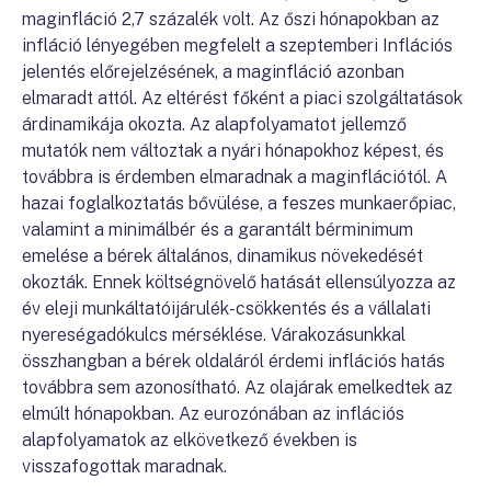
maginfláció 2,7 százalék volt. Az őszi hónapokban az
infláció lényegében megfelelt a szeptemberi Inflációs
jelentés előrejelzésének, a maginfláció azonban
elmaradt attól. Az eltérést főként a piaci szolgáltatások
árdinamikája okozta. Az alapfolyamatot jellemző
mutatók nem változtak a nyári hónapokhoz képest, és
továbbra is érdemben elmaradnak a maginflációtól. A
hazai foglalkoztatás bővülése, a feszes munkaerőpiac,
valamint a minimálbér és a garantált bérminimum
emelése a bérek általános, dinamikus növekedését
okozták. Ennek költségnövelő hatását ellensúlyozza az
év eleji munkáltatóijárulék-csökkentés és a vállalati
nyereségadókulcs mérséklése. Várakozásunkkal
összhangban a bérek oldaláról érdemi inflációs hatás
továbbra sem azonosítható. Az olajárak emelkedtek az
elmúlt hónapokban. Az eurozónában az inflációs
alapfolyamatok az elkövetkező években is
visszafogottak maradnak.