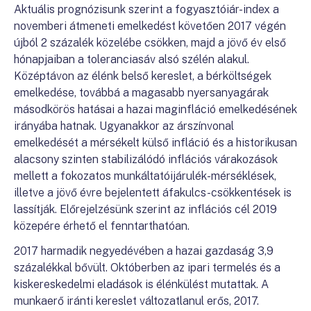
Aktuális prognózisunk szerint a fogyasztóiár-index a
novemberi átmeneti emelkedést követően 2017 végén
újból 2 százalék közelébe csökken, majd a jövő év első
hónapjaiban a toleranciasáv alsó szélén alakul.
Középtávon az élénk belső kereslet, a bérköltségek
emelkedése, továbbá a magasabb nyersanyagárak
másodkörös hatásai a hazai maginfláció emelkedésének
irányába hatnak. Ugyanakkor az árszínvonal
emelkedését a mérsékelt külső infláció és a historikusan
alacsony szinten stabilizálódó inflációs várakozások
mellett a fokozatos munkáltatóijárulék-mérséklések,
illetve a jövő évre bejelentett áfakulcs-csökkentések is
lassítják. Előrejelzésünk szerint az inflációs cél 2019
közepére érhető el fenntarthatóan.
2017 harmadik negyedévében a hazai gazdaság 3,9
százalékkal bővült. Októberben az ipari termelés és a
kiskereskedelmi eladások is élénkülést mutattak. A
munkaerő iránti kereslet változatlanul erős, 2017.