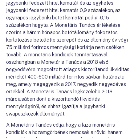
jegybanki fedezett hitel kamatát és az egyhetes
jegybanki fedezett hitel kamatát 0,9 százalékon, az
egynapos jegybanki betét kamatát pedig -0,15
százalékon hagyta. A Monetáris Tanács értékelése
szerint a három hónapos betétállomány fokozatos
korlátozása betöltötte szerepét és az állomány év végi
75 milliárd forintos mennyiségi korlátja nem csökken
tovább. A monetáris kondíciók fenntartásával
összhangban a Monetáris Tanács a 2018 első
negyedévére megcélzott átlagos kiszorítandó likviditás
mértékét 400-600 milliárd forintos sávban határozta
meg, amely megegyezik a 2017. negyedik negyedéves
értékkel. A Monetáris Tanács legközelebb 2018
márciusában dönt a kiszorítandó likviditás
mennyiségéről, és ehhez igazítja a jegybanki
swapeszközök állományát.
A Monetáris Tanács célja, hogy a laza monetáris
kondíciók a hozamgörbének nemcsak a rövid, hanem