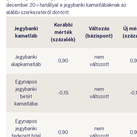
december 20-i hatállyal a jegybanki kamatlábaknak az
alábbi szerkezetéről döntött:
Korábbi
Jegybanki
Változás
Új mé
mérték
kamatláb
(bázispont)
(száz
(százalék)
Jegybanki
nem
0,90
0,
alapkamatláb
változott
Egynapos
jegybanki
nem
-0,15
-0,
betét
változott
kamatlába
Egynapos
jegybanki
nem
0,90
0,
fedezett hitel
változott