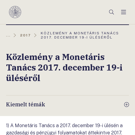
Főmenü
Keresés
Men
Magyar
Nemzeti
Bank
AKTUÁLIS
KÖZLEMÉNY A MONETÁRIS TANÁCS
...
2017
OLDAL:
2017. DECEMBER 19-I ÜLÉSÉRŐL
Közlemény a Monetáris
Tanács 2017. december 19-i
üléséről
Kiemelt témák
1) A Monetáris Tanács a 2017. december 19-i ülésén a
gazdasági és pénzügyi folyamatokat áttekintve 2017.