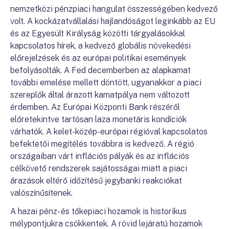
nemzetközi pénzpiaci hangulat összességében kedvező
volt. A kockázatvállalási hajlandóságot leginkább az EU
és az Egyesült Királyság közötti tárgyalásokkal
kapcsolatos hírek, a kedvező globális növekedési
előrejelzések és az európai politikai események
befolyásolták. A Fed decemberben az alapkamat
további emelése mellett döntött, ugyanakkor a piaci
szereplők által árazott kamatpálya nem változott
érdemben. Az Európai Központi Bank részéről
előretekintve tartósan laza monetáris kondíciók
várhatók. A kelet-közép-európai régióval kapcsolatos
befektetői megítélés továbbra is kedvező. A régió
országaiban várt inflációs pályák és az inflációs
célkövető rendszerek sajátosságai miatt a piaci
árazások eltérő időzítésű jegybanki reakciókat
valószínűsítenek.
A hazai pénz- és tőkepiaci hozamok is historikus
mélypontjukra csökkentek. A rövid lejáratú hozamok