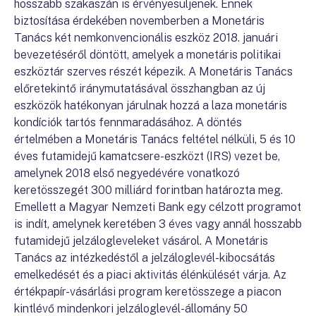
hosszabb szakaszán is érvényesüljenek. Ennek
biztosítása érdekében novemberben a Monetáris
Tanács két nemkonvencionális eszköz 2018. januári
bevezetéséről döntött, amelyek a monetáris politikai
eszköztár szerves részét képezik. A Monetáris Tanács
előretekintő iránymutatásával összhangban az új
eszközök hatékonyan járulnak hozzá a laza monetáris
kondíciók tartós fennmaradásához. A döntés
értelmében a Monetáris Tanács feltétel nélküli, 5 és 10
éves futamidejű kamatcsere-eszközt (IRS) vezet be,
amelynek 2018 első negyedévére vonatkozó
keretösszegét 300 milliárd forintban határozta meg.
Emellett a Magyar Nemzeti Bank egy célzott programot
is indít, amelynek keretében 3 éves vagy annál hosszabb
futamidejű jelzálogleveleket vásárol. A Monetáris
Tanács az intézkedéstől a jelzáloglevél-kibocsátás
emelkedését és a piaci aktivitás élénkülését várja. Az
értékpapír-vásárlási program keretösszege a piacon
kintlévő mindenkori jelzáloglevél-állomány 50