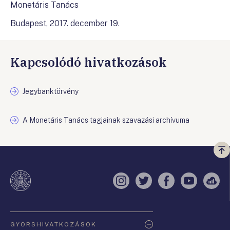
Monetáris Tanács
Budapest, 2017. december 19.
Kapcsolódó hivatkozások
Jegybanktörvény
A Monetáris Tanács tagjainak szavazási archívuma
Vi
a
te
Instagram
Twitter
Facebook
YouTube
Sell
Oldaltérkép
GYORSHIVATKOZÁSOK