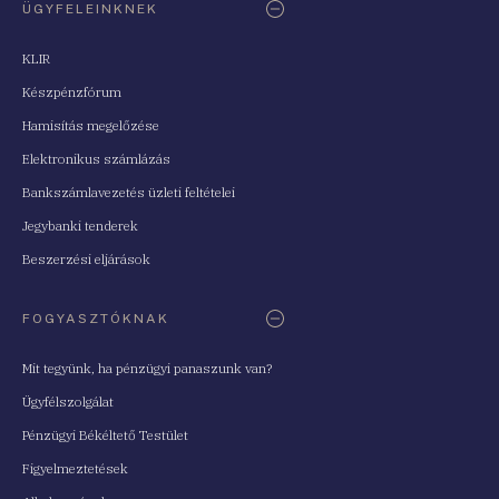
ÜGYFELEINKNEK
KLIR
Készpénzfórum
Hamisítás megelőzése
Elektronikus számlázás
Bankszámlavezetés üzleti feltételei
Jegybanki tenderek
Beszerzési eljárások
FOGYASZTÓKNAK
Mit tegyünk, ha pénzügyi panaszunk van?
Ügyfélszolgálat
Pénzügyi Békéltető Testület
Figyelmeztetések