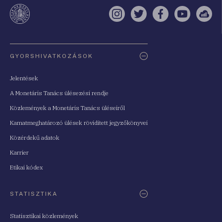
te
Instagram
Twitter
Facebook
YouTube
Sell
Oldaltérkép
GYORSHIVATKOZÁSOK
Jelentések
A Monetáris Tanács ülésezési rendje
Közlemények a Monetáris Tanács üléseiről
Kamatmeghatározó ülések rövidített jegyzőkönyvei
Közérdekű adatok
Karrier
Etikai kódex
STATISZTIKA
Statisztikai közlemények