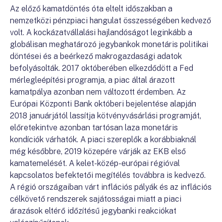
Az előző kamatdöntés óta eltelt időszakban a
nemzetközi pénzpiaci hangulat összességében kedvező
volt. A kockázatvállalási hajlandóságot leginkább a
globálisan meghatározó jegybankok monetáris politikai
döntései és a beérkező makrogazdasági adatok
befolyásolták. 2017 októberében elkezdődött a Fed
mérlegleépítési programja, a piac által árazott
kamatpálya azonban nem változott érdemben. Az
Európai Központi Bank októberi bejelentése alapján
2018 januárjától lassítja kötvényvásárlási programját,
előretekintve azonban tartósan laza monetáris
kondíciók várhatók. A piaci szereplők a korábbiaknál
még későbbre, 2019 közepére várják az EKB első
kamatemelését. A kelet-közép-európai régióval
kapcsolatos befektetői megítélés továbbra is kedvező.
A régió országaiban várt inflációs pályák és az inflációs
célkövető rendszerek sajátosságai miatt a piaci
árazások eltérő időzítésű jegybanki reakciókat