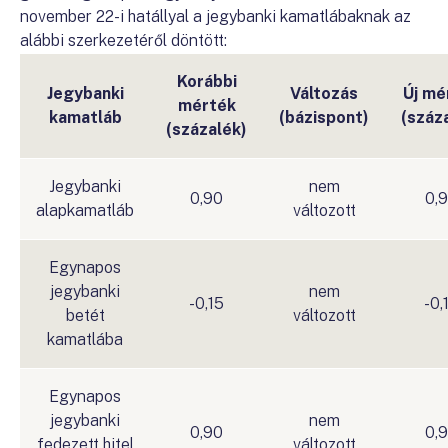
november 22-i hatállyal a jegybanki kamatlábaknak az
alábbi szerkezetéről döntött:
Korábbi
Jegybanki
Változás
Új mé
mérték
kamatláb
(bázispont)
(száz
(százalék)
Jegybanki
nem
0,90
0,
alapkamatláb
változott
Egynapos
jegybanki
nem
-0,15
-0,
betét
változott
kamatlába
Egynapos
jegybanki
nem
0,90
0,
fedezett hitel
változott