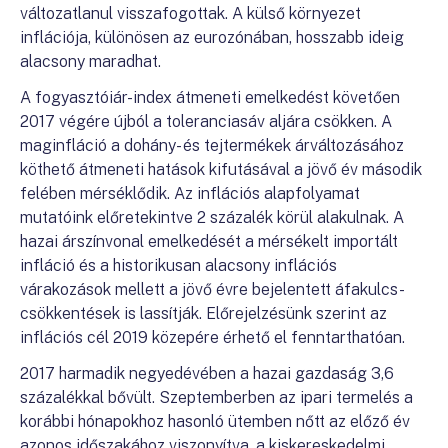
változatlanul visszafogottak. A külső környezet
inflációja, különösen az eurozónában, hosszabb ideig
alacsony maradhat.
A fogyasztóiár-index átmeneti emelkedést követően
2017 végére újból a toleranciasáv aljára csökken. A
maginfláció a dohány- és tejtermékek árváltozásához
köthető átmeneti hatások kifutásával a jövő év második
felében mérséklődik. Az inflációs alapfolyamat
mutatóink előretekintve 2 százalék körül alakulnak. A
hazai árszínvonal emelkedését a mérsékelt importált
infláció és a historikusan alacsony inflációs
várakozások mellett a jövő évre bejelentett áfakulcs-
csökkentések is lassítják. Előrejelzésünk szerint az
inflációs cél 2019 közepére érhető el fenntarthatóan.
2017 harmadik negyedévében a hazai gazdaság 3,6
százalékkal bővült. Szeptemberben az ipari termelés a
korábbi hónapokhoz hasonló ütemben nőtt az előző év
azonos időszakához viszonyítva, a kiskereskedelmi