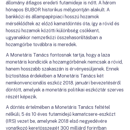
állomány átlagos eredeti futamideje is nőtt. A három
hónapos BUBOR historikus mélypontján alakult. A
bankközi és állampapírpiaci hosszú hozamok
mérséklődtek az előző kamatdöntés óta, így a rövid és
hosszú hozamok közötti különbség csökkent,
ugyanakkor nemzetközi összehasonlításban a
hozamgörbe továbbra is meredek.
A Monetáris Tanács fontosnak tartja, hogy a laza
monetáris kondíciók a hozamgörbének nemcsak a rövid,
hanem hosszabb szakaszán is érvényesüljenek. Ennek
biztosítása érdekében a Monetáris Tanács két
nemkonvencionális eszköz 2018. januári bevezetéséről
döntött, amelyek a monetáris politikai eszköztár szerves
részét képezik.
A döntés értelmében a Monetáris Tanács feltétel
nélküli, 5 és 10 éves futamidejű kamatcsere-eszközt
(IRS) vezet be, amelynek 2018 első negyedévére
vonatkozó keretösszegét 300 milliárd forintban