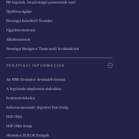
Mit tegyünk, ha pénzügyi panaszunk van?
Ügyfélszolgálat
Pénzügyi Békéltető Testület
Figyelmeztetések
Alkalmazások
Pénzügyi Navigátor Tanácsadó Irodahálózat
PÉNZPIACI INFORMÁCIÓK
Az MNB hivatalos devizaárfolyamai
A Jegybanki alapkamat alakulása
Fedezetértékelés
Referenciamutató Jegyzési Bizottság
HUFONIA
HUFONIA Swap
Hivatalos BUBOR fixingek