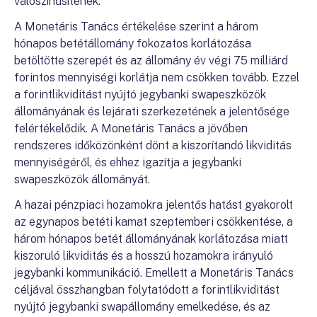
valószínűsítenek.
A Monetáris Tanács értékelése szerint a három
hónapos betétállomány fokozatos korlátozása
betöltötte szerepét és az állomány év végi 75 milliárd
forintos mennyiségi korlátja nem csökken tovább. Ezzel
a forintlikviditást nyújtó jegybanki swapeszközök
állományának és lejárati szerkezetének a jelentősége
felértékelődik. A Monetáris Tanács a jövőben
rendszeres időközönként dönt a kiszorítandó likviditás
mennyiségéről, és ehhez igazítja a jegybanki
swapeszközök állományát.
A hazai pénzpiaci hozamokra jelentős hatást gyakorolt
az egynapos betéti kamat szeptemberi csökkentése, a
három hónapos betét állományának korlátozása miatt
kiszoruló likviditás és a hosszú hozamokra irányuló
jegybanki kommunikáció. Emellett a Monetáris Tanács
céljával összhangban folytatódott a forintlikviditást
nyújtó jegybanki swapállomány emelkedése, és az