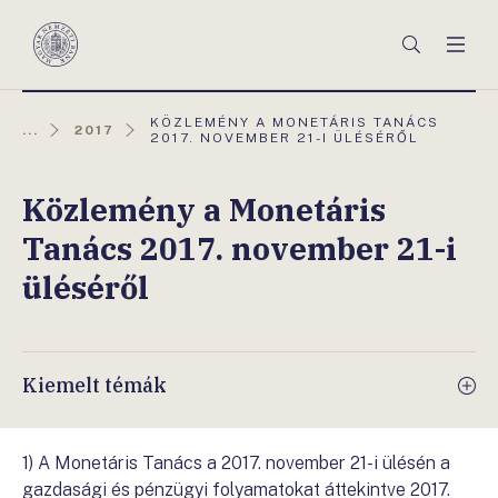
Főmenü
Keresés
Men
Magyar
Nemzeti
Bank
AKTUÁLIS
KÖZLEMÉNY A MONETÁRIS TANÁCS
...
2017
OLDAL:
2017. NOVEMBER 21-I ÜLÉSÉRŐL
Közlemény a Monetáris
Tanács 2017. november 21-i
üléséről
Kiemelt témák
1) A Monetáris Tanács a 2017. november 21-i ülésén a
gazdasági és pénzügyi folyamatokat áttekintve 2017.