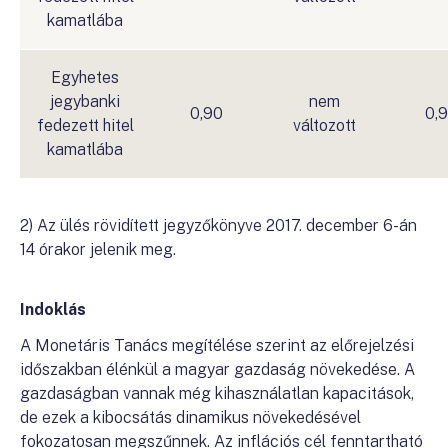
kamatlába
Egyhetes
jegybanki
nem
0,90
0,
fedezett hitel
változott
kamatlába
2) Az ülés rövidített jegyzőkönyve 2017. december 6-án
14 órakor jelenik meg.
Indoklás
A Monetáris Tanács megítélése szerint az előrejelzési
időszakban élénkül a magyar gazdaság növekedése. A
gazdaságban vannak még kihasználatlan kapacitások,
de ezek a kibocsátás dinamikus növekedésével
fokozatosan megszűnnek. Az inflációs cél fenntartható