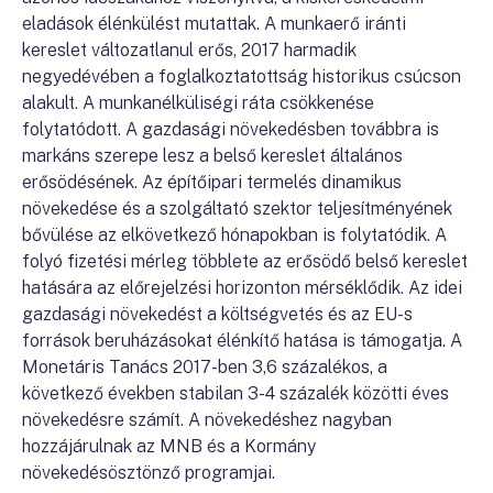
eladások élénkülést mutattak. A munkaerő iránti
kereslet változatlanul erős, 2017 harmadik
negyedévében a foglalkoztatottság historikus csúcson
alakult. A munkanélküliségi ráta csökkenése
folytatódott. A gazdasági növekedésben továbbra is
markáns szerepe lesz a belső kereslet általános
erősödésének. Az építőipari termelés dinamikus
növekedése és a szolgáltató szektor teljesítményének
bővülése az elkövetkező hónapokban is folytatódik. A
folyó fizetési mérleg többlete az erősödő belső kereslet
hatására az előrejelzési horizonton mérséklődik. Az idei
gazdasági növekedést a költségvetés és az EU-s
források beruházásokat élénkítő hatása is támogatja. A
Monetáris Tanács 2017-ben 3,6 százalékos, a
következő években stabilan 3-4 százalék közötti éves
növekedésre számít. A növekedéshez nagyban
hozzájárulnak az MNB és a Kormány
növekedésösztönző programjai.