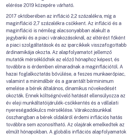
elérése 2019 közepére várható.
2017 októberében az infláció 2,2 százalékra, míg a
maginfláció 2,7 százalékra csökkent. Az infláció és a
maginfláció is némileg alacsonyabban alakult a
jegybanki és a piaci várakozásoknál, az eltérést főként
a piaci szolgáltatások és az iparcikkek visszafogottabb
árdinamikája okozta. Az alapfolyamatot jellemző
mutatók mérséklődtek az előző hónaphoz képest, és
továbbra is érdemben elmaradnak a maginflációtól. A
hazai foglalkoztatás bővülése, a feszes munkaerőpiac,
valamint a minimálbér és a garantált bérminimum
emelése a bérek általános, dinamikus növekedését
okozták. Ennek költségnövelő hatását ellensúlyozza az
év eleji munkáltatóijárulék-csökkentés és a vállalati
nyereségadókulcs mérséklése. Várakozásunkkal
összhangban a bérek oldaláról érdemi inflációs hatás
továbbra sem azonosítható. Az olajárak emelkedtek az
elmúlt hónapokban. A globális inflációs alapfolyamatok