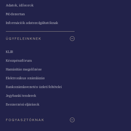
Adatok, idősorok
Módszertan
Információk adatszolgáltatóknak
ÜGYFELEINKNEK
KLIR
Készpénzfórum
Hamisítás megelőzése
Elektronikus számlázás
Bankszámlavezetés üzleti feltételei
Jegybanki tenderek
Beszerzési eljárások
FOGYASZTÓKNAK