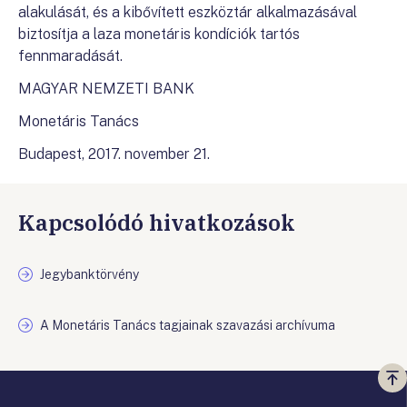
alakulását, és a kibővített eszköztár alkalmazásával
biztosítja a laza monetáris kondíciók tartós
fennmaradását.
MAGYAR NEMZETI BANK
Monetáris Tanács
Budapest, 2017. november 21.
Kapcsolódó hivatkozások
Jegybanktörvény
A Monetáris Tanács tagjainak szavazási archívuma
Vi
a