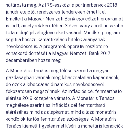
határozta meg. Az IRS-eszközt a partnerbankok 2018
január elejétől rendszeres tendereken érhetik el.
Emellett a Magyar Nemzeti Bank egy célzott programot
is indít, amelynek keretében 3 éves vagy annál hosszabb
futamidejű jelzálogleveleket vásárol. Mindkét program
segíti a hosszú kamatfixálású hitelek arányának
növekedését is. A programok operatív részleteire
vonatkozó döntését a Magyar Nemzeti Bank 2017
decemberében hozza meg.
A Monetáris Tanács megítélése szerint a magyar
gazdaságban vannak még kihasználatlan kapacitások,
de ezek a kibocsátás dinamikus növekedésével
fokozatosan megszűnnek. Az inflációs cél fenntartható
elérése 2019 közepére várható. A Monetáris Tanács
megítélése szerint az inflációs cél fenntartható
eléréséhez mind az alapkamat, mind a laza monetáris
kondíciók tartós fenntartása szükséges. A Monetáris
Tanács kiemelt figyelemmel kíséri a monetáris kondíciók