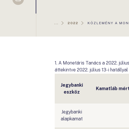
Sellsy
AKTUÁLIS
...
2022
KÖZLEMÉNY A MONE
OLDAL:
1. A Monetáris Tanács a 2022. júliu
áttekintve 2022. július 13-i hatálly
Jegybanki
Kamatláb mér
eszköz
Jegybanki
alapkamat