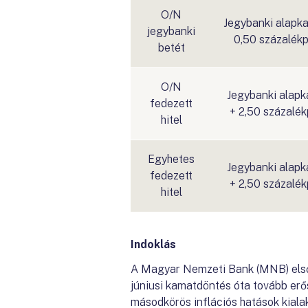
O/N
Jegybanki alapk
jegybanki
0,50 százalék
betét
O/N
Jegybanki alap
fedezett
+ 2,50 százalék
hitel
Egyhetes
Jegybanki alap
fedezett
+ 2,50 százalék
hitel
Indoklás
A Magyar Nemzeti Bank (MNB) elsődl
júniusi kamatdöntés óta tovább erő
másodkörös inflációs hatások kiala