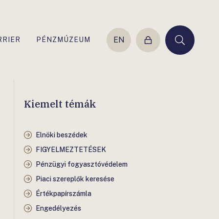
EN
RRIER
PÉNZMÚZEUM
Belépés
Keresés
Kiemelt témák
Elnöki beszédek
FIGYELMEZTETÉSEK
Pénzügyi fogyasztóvédelem
Piaci szereplők keresése
Értékpapírszámla
Engedélyezés