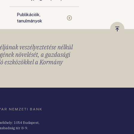
Publikációk,
tanulmányok
Vissza
a
céljának veszélyeztetése nélkül
tetejér
gének növelését, a gazdasági
lló eszközökkel a Kormány
AR NEMZETI BANK
zékhely: 1054 Budapest,
zabadság tér 8-9.