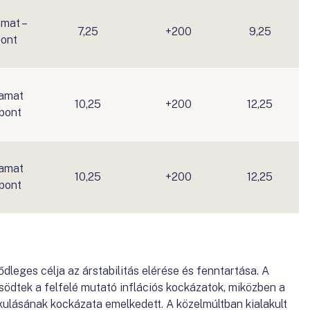
amat –
7,25
+200
9,25
pont
kamat
10,25
+200
12,25
pont
kamat
10,25
+200
12,25
pont
eges célja az árstabilitás elérése és fenntartása. A
södtek a felfelé mutató inflációs kockázatok, miközben a
kulásának kockázata emelkedett. A közelmúltban kialakult