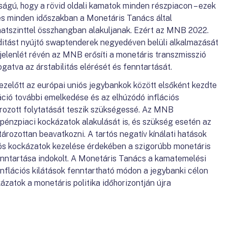
ágú, hogy a rövid oldali kamatok minden részpiacon – ezek
 és minden időszakban a Monetáris Tanács által
amatszinttel összhangban alakuljanak. Ezért az MNB 2022.
iditást nyújtó swaptenderek negyedéven belüli alkalmazását
jelenlét révén az MNB erősíti a monetáris transzmisszió
atva az árstabilitás elérését és fenntartását.
zelőtt az európai uniós jegybankok között elsőként kezdte
áció további emelkedése és az elhúzódó inflációs
tározott folytatását teszik szükségessé. Az MNB
pénzpiaci kockázatok alakulását is, és szükség esetén az
ározottan beavatkozni. A tartós negatív kínálati hatások
ós kockázatok kezelése érdekében a szigorúbb monetáris
enntartása indokolt. A Monetáris Tanács a kamatemelési
 inflációs kilátások fenntartható módon a jegybanki célon
kázatok a monetáris politika időhorizontján újra