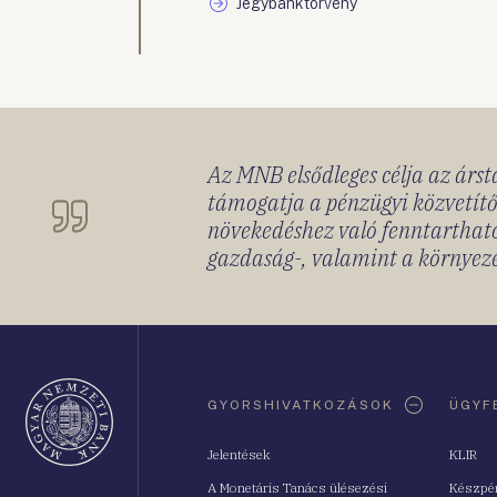
Jegybanktörvény
Az MNB elsődleges célja az ársta
támogatja a pénzügyi közvetítő
növekedéshez való fenntartható
gazdaság-, valamint a környeze
Oldaltérkép
GYORSHIVATKOZÁSOK
ÜGYF
Jelentések
KLIR
A Monetáris Tanács ülésezési
Készpé