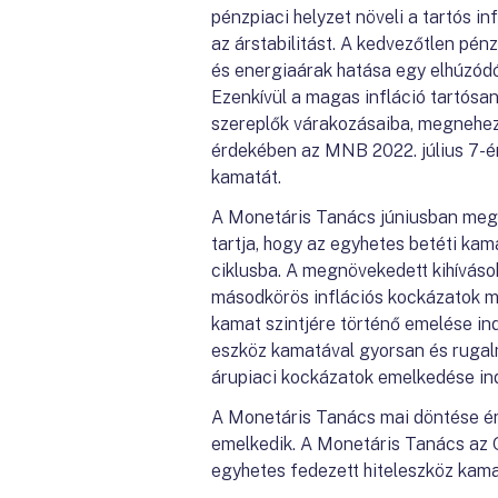
pénzpiaci helyzet növeli a tartós i
az árstabilitást. A kedvezőtlen pé
és energiaárak hatása egy elhúzódó
Ezenkívül a magas infláció tartósan
szereplők várakozásaiba, megnehezít
érdekében az MNB 2022. július 7-én
kamatát.
A Monetáris Tanács júniusban meg
tartja, hogy az egyhetes betéti ka
ciklusba. A megnövekedett kihíváso
másodkörös inflációs kockázatok m
kamat szintjére történő emelése in
eszköz kamatával gyorsan és rugalm
árupiaci kockázatok emelkedése ind
A Monetáris Tanács mai döntése ér
emelkedik. A Monetáris Tanács az O
egyhetes fedezett hiteleszköz kamat