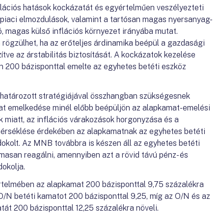
nflációs hatások kockázatát és egyértelműen veszélyezteti
nzpiaci elmozdulások, valamint a tartósan magas nyersanyag-
, magas külső inflációs környezet irányába mutat.
 rögzülhet, ha az erőteljes árdinamika beépül a gazdasági
ve az árstabilitás biztosítását. A kockázatok kezelése
 200 bázisponttal emelte az egyhetes betéti eszköz
határozott stratégiájával összhangban szükségesnek
mat emelkedése minél előbb beépüljön az alapkamat-emelési
k miatt, az inflációs várakozások horgonyzása és a
érséklése érdekében az alapkamatnak az egyhetes betéti
dokolt. Az MNB továbbra is készen áll az egyhetes betéti
asan reagálni, amennyiben azt a rövid távú pénz- és
okolja.
telmében az alapkamat 200 bázisponttal 9,75 százalékra
/N betéti kamatot 200 bázisponttal 9,25, míg az O/N és az
át 200 bázisponttal 12,25 százalékra növeli.