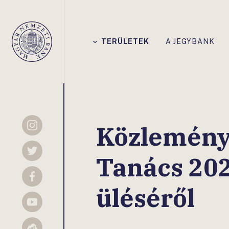
Főmenü
TERÜLETEK
A JEGYBANK
Magyar
Nemzeti
Bank
Közlemény
Instagram
Twitter
Tanács 2022
Facebook
üléséről
YouTube