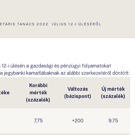
TÁRIS TANÁCS 2022. JÚLIUS 12-I ÜLÉSÉRŐL
s 12-i ülésén a gazdasági és pénzügyi folyamatokat
al a jegybanki kamatlábaknak az alábbi szerkezetéről döntött:
Korábbi
Változás
Új mérték
téke
mérték
(bázispont)
(százalék)
(százalék)
7,75
+200
9,75