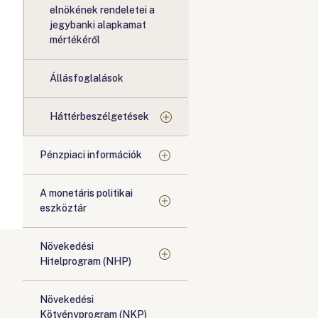
elnökének rendeletei a
jegybanki alapkamat
mértékéről
Állásfoglalások
Háttérbeszélgetések
Pénzpiaci információk
A monetáris politikai
eszköztár
Növekedési
Hitelprogram (NHP)
Növekedési
Kötvényprogram (NKP)