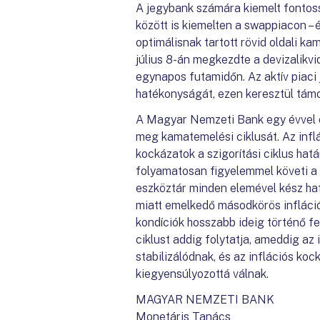
A jegybank számára kiemelt fontoss
között is kiemelten a swappiacon –
optimálisnak tartott rövid oldali k
július 8-án megkezdte a devizalikv
egynapos futamidőn. Az aktív piaci 
hatékonyságát, ezen keresztül támog
A Magyar Nemzeti Bank egy évvel e
meg kamatemelési ciklusát. Az infl
kockázatok a szigorítási ciklus ha
folyamatosan figyelemmel követi a 
eszköztár minden elemével kész hat
miatt emelkedő másodkörös infláci
kondíciók hosszabb ideig történő f
ciklust addig folytatja, ameddig az
stabilizálódnak, és az inflációs koc
kiegyensúlyozottá válnak.
MAGYAR NEMZETI BANK
Monetáris Tanács