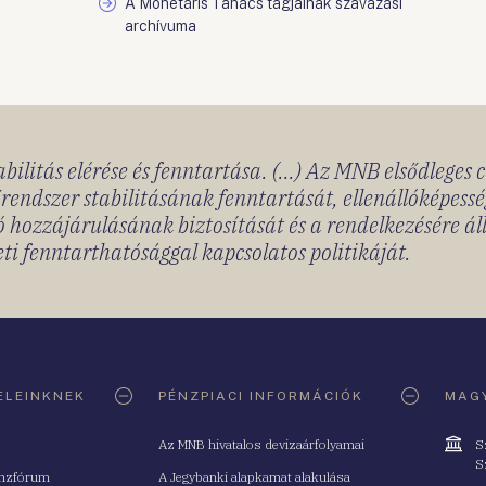
A Monetáris Tanács tagjainak szavazási
archívuma
bilitás elérése és fenntartása. (...) Az MNB elsődleges 
rendszer stabilitásának fenntartását, ellenállóképessé
 hozzájárulásának biztosítását és a rendelkezésére á
ti fenntarthatósággal kapcsolatos politikáját.
ELEINKNEK
PÉNZPIACI INFORMÁCIÓK
MAGY
Cím
Az MNB hivatalos devizaárfolyamai
S
S
nzfórum
A Jegybanki alapkamat alakulása