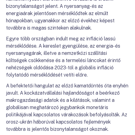
bizonytalanságot jelent. A nyersanyag- és az
energiaárak jelentősen mérséklődtek az elmúlt
hónapokban, ugyanakkor az előző évekhez képest
továbbra is magas szinteken alakulnak.
Egyre több országban indult meg az infláció lassú
mérséklődése. A kereslet gyengülése, az energia- és
nyersanyagárak, illetve a nemzetközi szállítási
költségek csökkenése és a termelési láncokat érintő
nehézségek oldódása 2023-tól a globális infláció
folytatódó mérséklődését vetíti előre.
A befektetői hangulat az előző kamatdöntés óta enyhén
javult. A kockázatvállalási hajlandóságot a beérkező
makrogazdasági adatok és a kilátások, valamint a
globálisan meghatározó jegybankok monetáris
politikájával kapcsolatos várakozások befolyásolták. Az
orosz-ukrán háborúval kapcsolatos fejlemények
továbbra is jelentős bizonytalanságot okoznak.