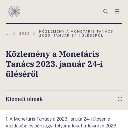
Főmenü
Keresés
Men
Magyar
Nemzeti
Bank
AKTUÁLIS
KÖZLEMÉNY A MONETÁRIS TANÁCS
...
2023
OLDAL:
2023. JANUÁR 24-I ÜLÉSÉRŐL
Közlemény a Monetáris
Tanács 2023. január 24-i
üléséről
Kiemelt témák
1. A Monetáris Tanács a 2023. január 24-i ülésén a
gazdasági és pénzügyi folyamatokat áttekintve 2023.