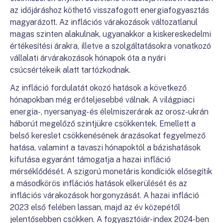
az időjáráshoz köthető visszafogott energiafogyasztás
magyarázott. Az inflációs várakozások változatlanul
magas szinten alakulnak, ugyanakkor a kiskereskedelmi
értékesítési árakra, illetve a szolgáltatásokra vonatkozó
vállalati árvárakozások hónapok óta a nyári
csúcsértékeik alatt tartózkodnak.
Az infláció fordulatát okozó hatások a következő
hónapokban még erőteljesebbé válnak. A világpiaci
energia-, nyersanyag- és élelmiszerárak az orosz-ukrán
háborút megelőző szintjükre csökkentek. Emellett a
belső kereslet csökkenésének árazásokat fegyelmező
hatása, valamint a tavaszi hónapoktól a bázishatások
kifutása egyaránt támogatja a hazai infláció
mérséklődését. A szigorú monetáris kondíciók elősegítik
a másodkörös inflációs hatások elkerülését és az
inflációs várakozások horgonyzását. A hazai infláció
2023 első felében lassan, majd az év közepétől
jelentősebben csökken. A fogyasztóiár-index 2024-ben