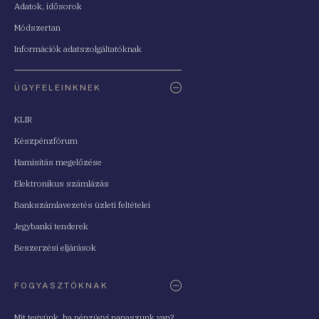
Adatok, idősorok
Módszertan
Információk adatszolgáltatóknak
ÜGYFELEINKNEK
KLIR
Készpénzfórum
Hamisítás megelőzése
Elektronikus számlázás
Bankszámlavezetés üzleti feltételei
Jegybanki tenderek
Beszerzési eljárások
FOGYASZTÓKNAK
Mit tegyünk, ha pénzügyi panaszunk van?