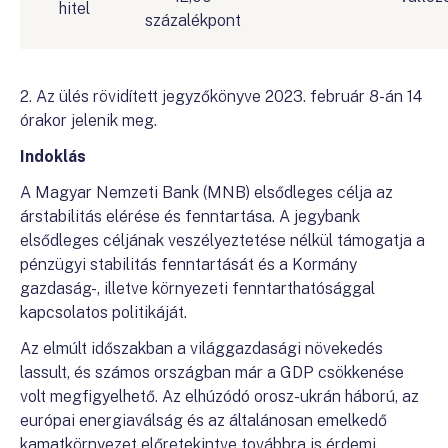
hitel
százalékpont
2. Az ülés rövidített jegyzőkönyve 2023. február 8-án 14
órakor jelenik meg.
Indoklás
A Magyar Nemzeti Bank (MNB) elsődleges célja az
árstabilitás elérése és fenntartása. A jegybank
elsődleges céljának veszélyeztetése nélkül támogatja a
pénzügyi stabilitás fenntartását és a Kormány
gazdaság-, illetve környezeti fenntarthatósággal
kapcsolatos politikáját.
Az elmúlt időszakban a világgazdasági növekedés
lassult, és számos országban már a GDP csökkenése
volt megfigyelhető. Az elhúzódó orosz-ukrán háború, az
európai energiaválság és az általánosan emelkedő
kamatkörnyezet előretekintve továbbra is érdemi