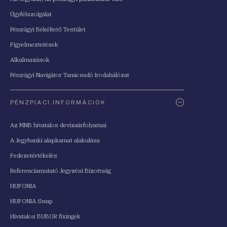
Ügyfélszolgálat
Pénzügyi Békéltető Testület
Figyelmeztetések
Alkalmazások
Pénzügyi Navigátor Tanácsadó Irodahálózat
PÉNZPIACI INFORMÁCIÓK
Az MNB hivatalos devizaárfolyamai
A Jegybanki alapkamat alakulása
Fedezetértékelés
Referenciamutató Jegyzési Bizottság
HUFONIA
HUFONIA Swap
Hivatalos BUBOR fixingek