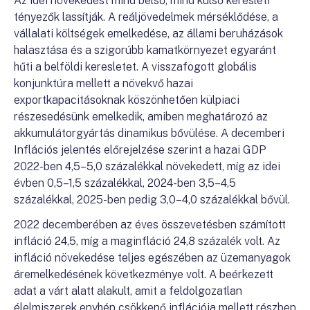
Az idei növekedést mind belső, mind külső keresleti
tényezők lassítják. A reáljövedelmek mérséklődése, a
vállalati költségek emelkedése, az állami beruházások
halasztása és a szigorúbb kamatkörnyezet egyaránt
hűti a belföldi keresletet. A visszafogott globális
konjunktúra mellett a növekvő hazai
exportkapacitásoknak köszönhetően külpiaci
részesedésünk emelkedik, amiben meghatározó az
akkumulátorgyártás dinamikus bővülése. A decemberi
Inflációs jelentés előrejelzése szerint a hazai GDP
2022-ben 4,5–5,0 százalékkal növekedett, míg az idei
évben 0,5–1,5 százalékkal, 2024-ben 3,5–4,5
százalékkal, 2025-ben pedig 3,0–4,0 százalékkal bővül.
2022 decemberében az éves összevetésben számított
infláció 24,5, míg a maginfláció 24,8 százalék volt. Az
infláció növekedése teljes egészében az üzemanyagok
áremelkedésének következménye volt. A beérkezett
adat a várt alatt alakult, amit a feldolgozatlan
élelmiszerek enyhén csökkenő inflációja mellett részben