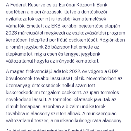
A Federal Reserve és az Európai Központi Bank
esetében a piaci árazások, illetve a döntéshozói
nyilatkozatok szerint is további kamatemelések
várhatók. Emellett az EKB korábbi bejelentése alapján
2023 márciusától megkezdi az eszközvásárlási program
keretében felépített portfólió csökkentését. Régiónkban
a román jegybank 25 bázisponttal emelte az
alapkamatot, míg a cseh és lengyel jegybank
változatlanul hagyta az irányadó kamatokat.
A magas frekvenciájú adatok 2022. év végére a GDP
bővülésének további lassulását jelzik. Novemberben az
üzemanyag-értékesítések nélkül számított
kiskereskedelmi forgalom csökkent. Az ipari termelés
növekedése lassult. A termelési kilátások javultak az
elmúlt hónapban, azonban a bizalmi indikátorok
továbbra is alacsony szinten állnak. A munkaerőpiac
változatlanul feszes, a munkanélküliségi ráta alacsony.