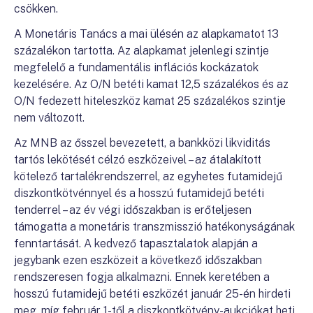
csökken.
A Monetáris Tanács a mai ülésén az alapkamatot 13
százalékon tartotta. Az alapkamat jelenlegi szintje
megfelelő a fundamentális inflációs kockázatok
kezelésére. Az O/N betéti kamat 12,5 százalékos és az
O/N fedezett hiteleszköz kamat 25 százalékos szintje
nem változott.
Az MNB az ősszel bevezetett, a bankközi likviditás
tartós lekötését célzó eszközeivel – az átalakított
kötelező tartalékrendszerrel, az egyhetes futamidejű
diszkontkötvénnyel és a hosszú futamidejű betéti
tenderrel – az év végi időszakban is erőteljesen
támogatta a monetáris transzmisszió hatékonyságának
fenntartását. A kedvező tapasztalatok alapján a
jegybank ezen eszközeit a következő időszakban
rendszeresen fogja alkalmazni. Ennek keretében a
hosszú futamidejű betéti eszközét január 25-én hirdeti
meg, míg február 1-től a diszkontkötvény-aukciókat heti