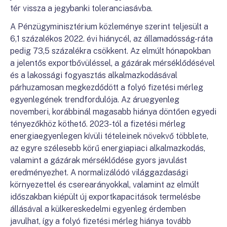
tér vissza a jegybanki toleranciasávba.
A Pénzügyminisztérium közleménye szerint teljesült a
6,1 százalékos 2022. évi hiánycél, az államadósság-ráta
pedig 73,5 százalékra csökkent. Az elmúlt hónapokban
a jelentős exportbővüléssel, a gázárak mérséklődésével
és a lakossági fogyasztás alkalmazkodásával
párhuzamosan megkezdődött a folyó fizetési mérleg
egyenlegének trendfordulója. Az áruegyenleg
novemberi, korábbinál magasabb hiánya döntően egyedi
tényezőkhöz köthető. 2023-tól a fizetési mérleg
energiaegyenlegen kívüli tételeinek növekvő többlete,
az egyre szélesebb körű energiapiaci alkalmazkodás,
valamint a gázárak mérséklődése gyors javulást
eredményezhet. A normalizálódó világgazdasági
környezettel és cserearányokkal, valamint az elmúlt
időszakban kiépült új exportkapacitások termelésbe
állásával a külkereskedelmi egyenleg érdemben
javulhat, így a folyó fizetési mérleg hiánya tovább