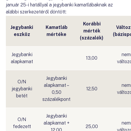
január 25-i hatállyal a jegybanki kamatlábaknak az
alábbi szerkezetéről döntött:
Korábbi
Jegybanki
Kamatláb
Változ
mérték
eszköz
mértéke
(bázisp
(százalék)
Jegybanki
nem
13,00
alapkamat
változ
Jegybanki
O/N
alapkamat –
nem
jegybanki
12,50
0,50
változ
betét
százalékpont
Jegybanki
O/N
alapkamat +
nem
fedezett
25,00
12,00
változ