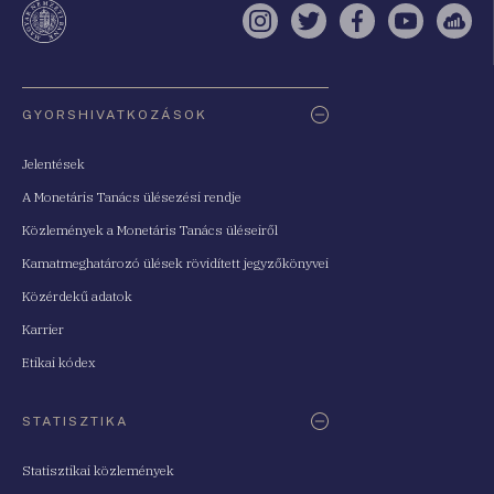
Instagram
Twitter
Facebook
YouTube
Sell
Oldaltérkép
GYORSHIVATKOZÁSOK
Jelentések
A Monetáris Tanács ülésezési rendje
Közlemények a Monetáris Tanács üléseiről
Kamatmeghatározó ülések rövidített jegyzőkönyvei
Közérdekű adatok
Karrier
Etikai kódex
STATISZTIKA
Statisztikai közlemények