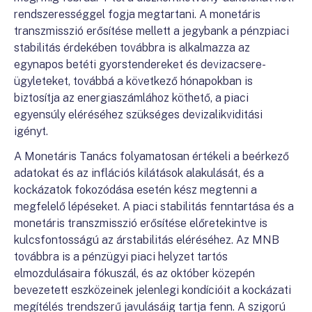
rendszerességgel fogja megtartani. A monetáris
transzmisszió erősítése mellett a jegybank a pénzpiaci
stabilitás érdekében továbbra is alkalmazza az
egynapos betéti gyorstendereket és devizacsere-
ügyleteket, továbbá a következő hónapokban is
biztosítja az energiaszámlához köthető, a piaci
egyensúly eléréséhez szükséges devizalikviditási
igényt.
A Monetáris Tanács folyamatosan értékeli a beérkező
adatokat és az inflációs kilátások alakulását, és a
kockázatok fokozódása esetén kész megtenni a
megfelelő lépéseket. A piaci stabilitás fenntartása és a
monetáris transzmisszió erősítése előretekintve is
kulcsfontosságú az árstabilitás eléréséhez. Az MNB
továbbra is a pénzügyi piaci helyzet tartós
elmozdulásaira fókuszál, és az október közepén
bevezetett eszközeinek jelenlegi kondícióit a kockázati
megítélés trendszerű javulásáig tartja fenn. A szigorú