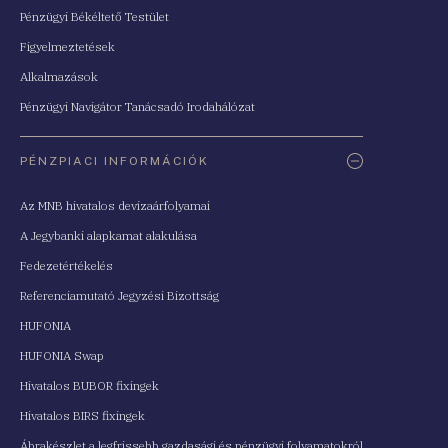
Pénzügyi Békéltető Testület
Figyelmeztetések
Alkalmazások
Pénzügyi Navigátor Tanácsadó Irodahálózat
PÉNZPIACI INFORMÁCIÓK
Az MNB hivatalos devizaárfolyamai
A Jegybanki alapkamat alakulása
Fedezetértékelés
Referenciamutató Jegyzési Bizottság
HUFONIA
HUFONIA Swap
Hivatalos BUBOR fixingek
Hivatalos BIRS fixingek
Ábrakészlet a legfrissebb gazdasági és pénzügyi folyamatokról