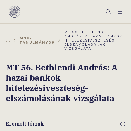
Főmenü
Keresés
Men
Magyar
Nemzeti
Bank
AKTUÁLIS
MT 56. BETHLENDI
OLDAL:
ANDRÁS: A HAZAI BANKOK
MNB-
...
HITELEZÉSIVESZTESÉG-
TANULMÁNYOK
ELSZÁMOLÁSÁNAK
VIZSGÁLATA
MT 56. Bethlendi András: A
hazai bankok
hitelezésiveszteség-
elszámolásának vizsgálata
Kiemelt témák