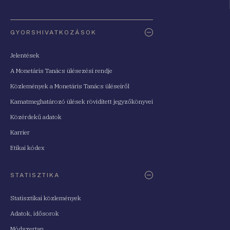
Oldaltérkép
GYORSHIVATKOZÁSOK
Jelentések
A Monetáris Tanács ülésezési rendje
Közlemények a Monetáris Tanács üléseiről
Kamatmeghatározó ülések rövidített jegyzőkönyvei
Közérdekű adatok
Karrier
Etikai kódex
STATISZTIKA
Statisztikai közlemények
Adatok, idősorok
Módszertan