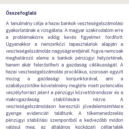
Összefoglaló
A tanulmány célja a hazai bankok veszteségelszámolási
gyakorlatának a vizsgálata. A magyar szakirodalom erre
a problémakörre eddig kevés figyelmet fordított.
Ugyanakkor a nemzetközi tapasztalatok alapján a
veszteségelszámolás nagyságrendjénél fogva nemcsak
meghatározó eleme a bankok pénzügyi helyzetének,
hanem akár felerősítheti a gazdaság ciklikusságát. A
hazai veszteségelszámolás prociklikus, szorosan együtt
mozog a gazdasági konjunktúrával, ami a
szabályozóitőke-követelmény megléte miatt potenciális
veszélyforrást jelent a pénzügyi közvetítőrendszer és a
makrogazdaság stabilitására nézve. A
veszteségelszámoláson keresztüli jövedelemsimításra
gyenge evidenciát találtunk. A tőkemenedzselés
pénzügyi stabilitási szempontból a kedvezőbb módon
valósul meg, az általános kockázati céltartalék