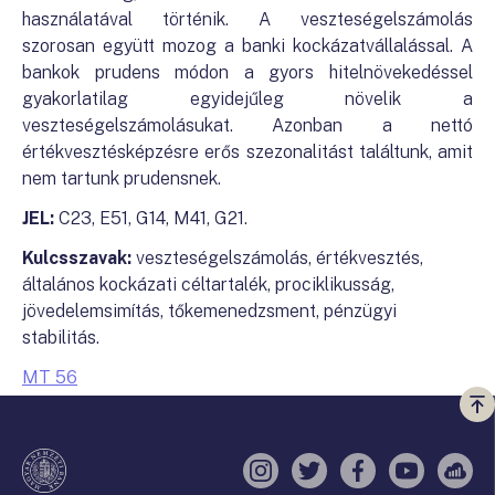
használatával történik. A veszteségelszámolás
szorosan együtt mozog a banki kockázatvállalással. A
bankok prudens módon a gyors hitelnövekedéssel
gyakorlatilag egyidejűleg növelik a
veszteségelszámolásukat. Azonban a nettó
értékvesztésképzésre erős szezonalitást találtunk, amit
nem tartunk prudensnek.
JEL:
C23, E51, G14, M41, G21.
Kulcsszavak:
veszteségelszámolás, értékvesztés,
általános kockázati céltartalék, prociklikusság,
jövedelemsimítás, tőkemenedzsment, pénzügyi
stabilitás.
MT 56
Vi
a
te
Instagram
Twitter
Facebook
YouTube
Sell