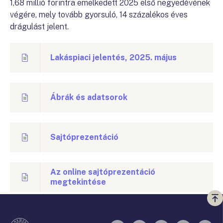
1,68 millió forintra emelkedett 2025 első negyedévének
végére, mely tovább gyorsuló, 14 százalékos éves
drágulást jelent.
Lakáspiaci jelentés, 2025. május
Ábrák és adatsorok
Sajtóprezentáció
Az online sajtóprezentáció
megtekintése
Vi
a
te