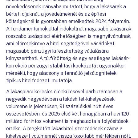
növekedésének irányába mutatott, hogy a lakásárak a
bérleti díjaknál, a jövedelmeknél és az építési
költségeknél is gyorsabban emelkedtek 2024 folyamán.
A fundamentumok által indokoltnál magasabb lakásárak
rosszabb lakáspiaci elérhetőségben is megnyilvánulnak,
ami előretekintve a hitel segítségével vásárlókat
magasabb pénzügyi kifeszítettség vállalására
kényszerítheti. A túlfűtöttség és egy esetleges lakásár-
korrekció pénzügyi stabilitási kockázatát ugyanakkor
mérsékli, hogy alacsony a fennálló jelzáloghitelek
tipikus hitelfedezeti mutatója.
A lakáspiaci kereslet élénkülésével párhuzamosan a
negyedik negyedévben a lakáshitel-kihelyezések
volumene is jelentősen, 91 százalékkal nőtt éves
összevetésben, és 2025 első két hónapjában a havi 120
milliárd forintos volument is meghaladta a folyósítások
értéke. A megkötött lakáshitel-szerződések száma a
kihelyezett volumennél visszafogottabb mértékben nőtt,