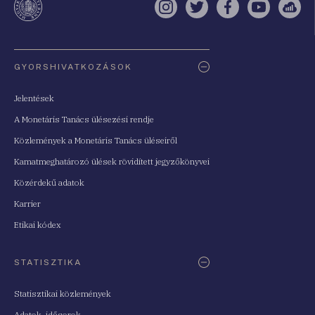
Instagram
Twitter
Facebook
YouTube
Sell
Oldaltérkép
GYORSHIVATKOZÁSOK
Jelentések
A Monetáris Tanács ülésezési rendje
Közlemények a Monetáris Tanács üléseiről
Kamatmeghatározó ülések rövidített jegyzőkönyvei
Közérdekű adatok
Karrier
Etikai kódex
STATISZTIKA
Statisztikai közlemények
Adatok, idősorok