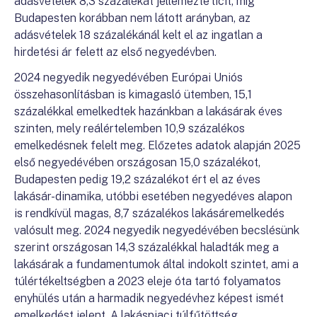
adásvételek 8,3 százalékát jellemezte licit, míg
Budapesten korábban nem látott arányban, az
adásvételek 18 százalékánál kelt el az ingatlan a
hirdetési ár felett az első negyedévben.
2024 negyedik negyedévében Európai Uniós
összehasonlításban is kimagasló ütemben, 15,1
százalékkal emelkedtek hazánkban a lakásárak éves
szinten, mely reálértelemben 10,9 százalékos
emelkedésnek felelt meg. Előzetes adatok alapján 2025
első negyedévében országosan 15,0 százalékot,
Budapesten pedig 19,2 százalékot ért el az éves
lakásár-dinamika, utóbbi esetében negyedéves alapon
is rendkívül magas, 8,7 százalékos lakásáremelkedés
valósult meg. 2024 negyedik negyedévében becslésünk
szerint országosan 14,3 százalékkal haladták meg a
lakásárak a fundamentumok által indokolt szintet, ami a
túlértékeltségben a 2023 eleje óta tartó folyamatos
enyhülés után a harmadik negyedévhez képest ismét
emelkedést jelent. A lakáspiaci túlfűtöttség