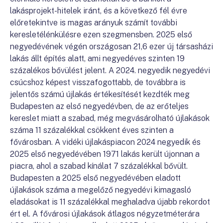
lakásprojekt-hitelek iránt, és a következő fél évre
előretekintve is magas arányuk számít további
keresletélénkülésre ezen szegmensben. 2025 első
negyedévének végén országosan 21,6 ezer új társasházi
lakás állt építés alatt, ami negyedéves szinten 19
százalékos bővülést jelent. A 2024. negyedik negyedévi
csúcshoz képest visszafogottabb, de továbbra is
jelentős számú újlakás értékesítését kezdték meg
Budapesten az első negyedévben, de az erőteljes
kereslet miatt a szabad, még megvásárolható újlakások
száma 11 százalékkal csökkent éves szinten a
fővárosban. A vidéki újlakáspiacon 2024 negyedik és
2025 első negyedévében 1971 lakás került újonnan a
piacra, ahol a szabad kínálat 7 százalékkal bővült.
Budapesten a 2025 első negyedévében eladott
újlakások száma a megelőző negyedévi kimagasló
eladásokat is 11 százalékkal meghaladva újabb rekordot
ért el. A fővárosi újlakások átlagos négyzetméterára