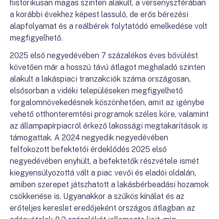
historikusan magas szinten alakult, a versenyszférában
a korábbi évekhez képest lassuló, de erős bérezési
alapfolyamat és a reálbérek folytatódó emelkedése volt
megfigyelhető.
2025 első negyedévében 7 százalékos éves bővülést
követően már a hosszú távú átlagot meghaladó szinten
alakult a lakáspiaci tranzakciók száma országosan,
elsősorban a vidéki településeken megfigyelhető
forgalomnövekedésnek köszönhetően, amit az igénybe
vehető otthonteremtési programok széles köre, valamint
az állampapírpiacról érkező lakossági megtakarítások is
támogattak. A 2024 negyedik negyedévében
felfokozott befektetői érdeklődés 2025 első
negyedévében enyhült, a befektetők részvétele ismét
kiegyensúlyozottá vált a piac vevői és eladói oldalán,
amiben szerepet játszhatott a lakásbérbeadási hozamok
csökkenése is. Ugyanakkor a szűkös kínálat és az
erőteljes kereslet eredőjeként országos átlagban az