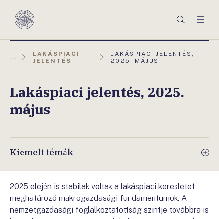
Főmenü
Keresés
Men
Magyar
Nemzeti
Bank
AKTUÁLIS
LAKÁSPIACI
LAKÁSPIACI JELENTÉS,
...
OLDAL:
JELENTÉS
2025. MÁJUS
Lakáspiaci jelentés, 2025.
május
Kiemelt témák
2025 elején is stabilak voltak a lakáspiaci keresletet
meghatározó makrogazdasági fundamentumok. A
nemzetgazdasági foglalkoztatottság szintje továbbra is