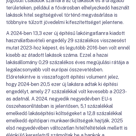
jogosult családok számára az új lakások és a drágább
területeken, például a fővárosban elhelyezkedő használt
lakások hitel segítségével történő megvásárlása is
többnyire túlzott jövedelmi kifeszítettséget jelentene.
A 2024-ben 13,3 ezer új építésű lakóingatlanra kiadott
használatbavételi engedély 29 százalékos visszaesést
mutat 2023-hoz képest, és legutóbb 2016-ben volt ennél
kisebb az átadott lakások száma. Ezzel a hazai
lakásállomány 0,29 százalékos éves megújulási rátája a
legalacsonyabb volt európai összevetésben.
Előretekintve is visszafogott építési volument jelez,
hogy 2024-ben 20,5 ezer új lakásra adtak ki építési
engedélyt, amely 27 százalékkal volt kevesebb a 2023-
as adatnál. A 2024. negyedik negyedévben EU-s
összehasonlításban is jelentősen, 5,1 százalékkal
emelkedő lakásépítési költségeket a 12,8 százalékkal
emelkedő építőipari munkaerőköltségek hajtják. 2025
első negyedévében változatlan hitelfeltételek mellett is
élénkülő keresletről számoltak be a bankok a