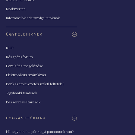
Módszertan
Információk adatszolgáltatóknak
ÜGYFELEINKNEK
KLIR
Készpénzfórum
Hamisítás megelőzése
Elektronikus számlázás
Bankszámlavezetés üzleti feltételei
Jegybanki tenderek
Beszerzési eljárások
FOGYASZTÓKNAK
Mit tegyünk, ha pénzügyi panaszunk van?