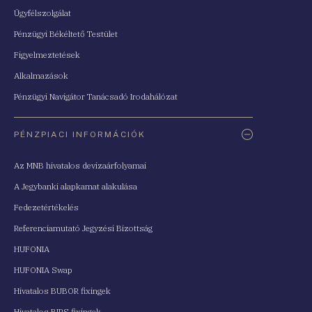
Ügyfélszolgálat
Pénzügyi Békéltető Testület
Figyelmeztetések
Alkalmazások
Pénzügyi Navigátor Tanácsadó Irodahálózat
PÉNZPIACI INFORMÁCIÓK
Az MNB hivatalos devizaárfolyamai
A Jegybanki alapkamat alakulása
Fedezetértékelés
Referenciamutató Jegyzési Bizottság
HUFONIA
HUFONIA Swap
Hivatalos BUBOR fixingek
Hivatalos BIRS fixingek