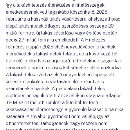
így a lakáshitelezés élénkülése a hitelösszegek
emelkedésének volt leginkább köszönhető. 2025.
februárra a használt lakás vásárlására kihelyezett piaci
alapú lakáshitelek átlagos szerződéses összege 20
millió forintra, új lakás vásárlása vagy építése esetén
pedig 27 millió forintra emelkedett. A Hitelezési
felmérés alapján 2025 első negyedévében a bankok
mérsékelték a lakáshitelek felárát, de a következő fél
évre előretekintve az árjellegű feltételekben szigorítani
terveznek a banki források költségéhez alkalmazkodva.
A lakáshitelek iránt az első negyedévben tapasztalt
keresletélénkülés folytatására előretekintve is
számítanak a bankok. A piaci alapú lakáshitelek
esetében hónapok óta 6,7 százalékon stagnáló átlagos
THM-szint mellett romlott a hitelből történő
lakásvásárlás elérhetősége a gyorsuló lakásár-dinamika
hatására. A további gyermeket nem vállaló, így az
otthonteremtési támogatások nagy részére nem