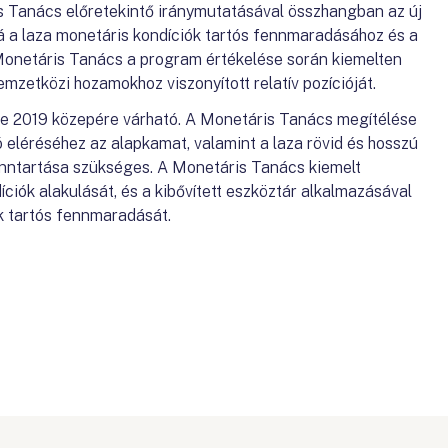
s Tanács előretekintő iránymutatásával összhangban az új
á a laza monetáris kondíciók tartós fennmaradásához és a
 Monetáris Tanács a program értékelése során kiemelten
mzetközi hozamokhoz viszonyított relatív pozícióját.
ése 2019 közepére várható. A Monetáris Tanács megítélése
tó eléréséhez az alapkamat, valamint a laza rövid és hosszú
fenntartása szükséges. A Monetáris Tanács kiemelt
íciók alakulását, és a kibővített eszköztár alkalmazásával
ók tartós fennmaradását.