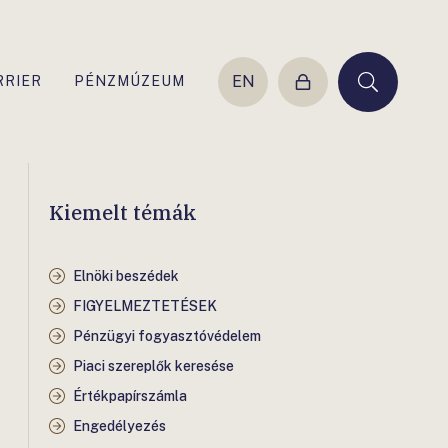
EN
RRIER
PÉNZMÚZEUM
Belépés
Keresés
Kiemelt témák
Elnöki beszédek
FIGYELMEZTETÉSEK
Pénzügyi fogyasztóvédelem
Piaci szereplők keresése
Értékpapírszámla
Engedélyezés