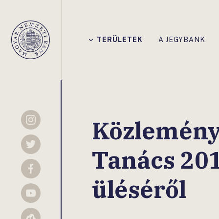
Főmenü
TERÜLETEK
A JEGYBANK
Magyar
Nemzeti
Bank
Közlemény
Instagram
Twitter
Tanács 201
Facebook
üléséről
YouTube