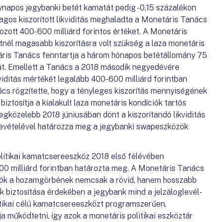
gynapos jegybanki betét kamatát pedig -0,15 százalékon
agos kiszorított likviditás meghaladta a Monetáris Tanács
ott 400-600 milliárd forintos értéket. A Monetáris
ntnél magasabb kiszorításra volt szükség a laza monetáris
áris Tanács fenntartja a három hónapos betétállomány 75
tját. Emellett a Tanács a 2018 második negyedévére
viditás mértékét legalább 400-600 milliárd forintban
cs rögzítette, hogy a tényleges kiszorítás mennyiségének
biztosítja a kialakult laza monetáris kondíciók tartós
egközelebb 2018 júniusában dönt a kiszorítandó likviditás
evételével határozza meg a jegybanki swapeszközök
litikai kamatcsereeszköz 2018 első félévében
00 milliárd forintban határozta meg. A Monetáris Tanács
íciók a hozamgörbének nemcsak a rövid, hanem hosszabb
k biztosítása érdekében a jegybank mind a jelzáloglevél-
itikai célú kamatcsereeszközt programszerűen,
a működtetni, így azok a monetáris politikai eszköztár