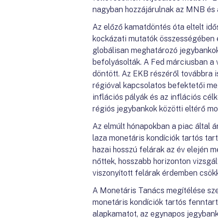
nagyban hozzájárulnak az MNB és 
Az előző kamatdöntés óta eltelt idő
kockázati mutatók összességében e
globálisan meghatározó jegybankok 
befolyásolták. A Fed márciusban a
döntött. Az EKB részéről továbbra i
régióval kapcsolatos befektetői me
inflációs pályák és az inflációs cé
régiós jegybankok közötti eltérő mo
Az elmúlt hónapokban a piac által á
laza monetáris kondíciók tartós ta
hazai hosszú felárak az év elején
nőttek, hosszabb horizonton vizsg
viszonyított felárak érdemben csök
A Monetáris Tanács megítélése szer
monetáris kondíciók tartós fennta
alapkamatot, az egynapos jegybanki