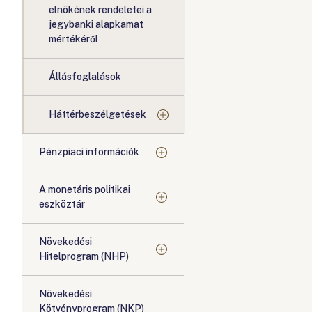
elnökének rendeletei a
jegybanki alapkamat
mértékéről
Állásfoglalások
Háttérbeszélgetések
Pénzpiaci információk
A monetáris politikai
eszköztár
Növekedési
Hitelprogram (NHP)
Növekedési
Kötvényprogram (NKP)