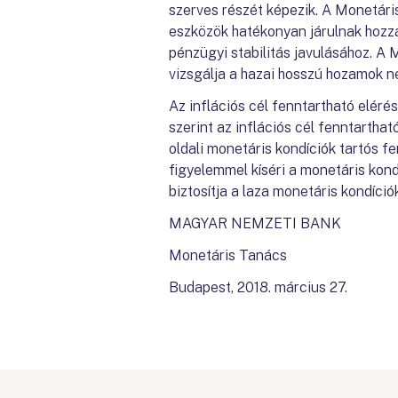
szerves részét képezik. A Monetári
eszközök hatékonyan járulnak hozz
pénzügyi stabilitás javulásához. A
vizsgálja a hazai hosszú hozamok ne
Az inflációs cél fenntartható elér
szerint az inflációs cél fenntartha
oldali monetáris kondíciók tartós 
figyelemmel kíséri a monetáris kond
biztosítja a laza monetáris kondíci
MAGYAR NEMZETI BANK
Monetáris Tanács
Budapest, 2018. március 27.