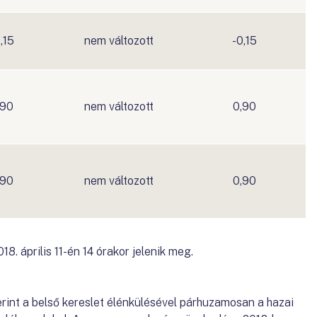
,15
nem változott
-0,15
,90
nem változott
0,90
,90
nem változott
0,90
18. április 11-én 14 órakor jelenik meg.
int a belső kereslet élénkülésével párhuzamosan a hazai