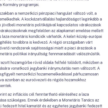
a Kormány programjai.
szakban a nemzetközi pénzpiaci hangulat változó volt, a
melkedtek. A kockázatvállalási hajlandóságot leginkább a
jövőbeli monetáris politikájával kapcsolatos várakozások
 várakozásoknak megfelelően az alapkamat emelése mellett
s laza monetáris kondíciók várhatók. A kelet-közép-európai
gítélés továbbra is kedvező. A régió országaiban várt
lkövető rendszerek sajátosságai miatt a piaci árazások a
netáris politikai irányultság fennmaradását valószínűsítik.
razott hozamgörbe rövid oldala felfelé tolódott, miközben a
rtására vonatkozó jegybanki iránymutatás nem változott. A
 megfigyelt nemzetközi hozamemelkedéssel párhuzamosan
álva azonban az euroövezeti és régiós hozamokhoz
kentek.
int az inflációs cél fenntartható eléréséhez a laza
rtása szükséges. Ennek érdekében a Monetáris Tanács az
 fedezett hitel kamatát és az egyhetes jegybanki fedezett