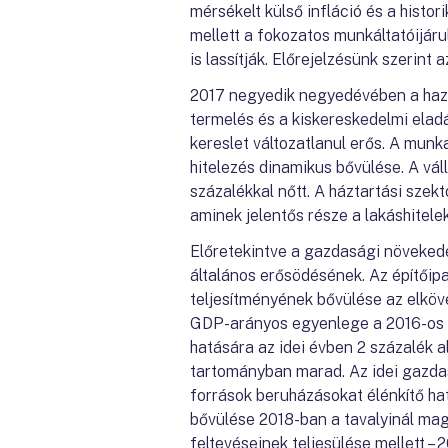
mérsékelt külső infláció és a histo
mellett a fokozatos munkáltatóijáru
is lassítják. Előrejelzésünk szerint
2017 negyedik negyedévében a hazai
termelés és a kiskereskedelmi elad
kereslet változatlanul erős. A munk
hitelezés dinamikus bővülése. A vál
százalékkal nőtt. A háztartási szek
aminek jelentős része a lakáshitele
Előretekintve a gazdasági növekedé
általános erősödésének. Az építőip
teljesítményének bővülése az elköve
GDP-arányos egyenlege a 2016-os 6 
hatására az idei évben 2 százalék 
tartományban marad. Az idei gazda
források beruházásokat élénkítő ha
bővülése 2018-ban a tavalyinál maga
feltevéseinek teljesülése mellett –