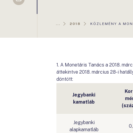
Sellsy
AKTUÁLIS
...
2018
KÖZLEMÉNY A MONE
OLDAL:
1. A Monetáris Tanács a 2018. márc
áttekintve 2018. március 28-i hatál
döntött:
Kor
Jegybanki
mé
kamatláb
(szá
Jegybanki
0
alapkamatláb