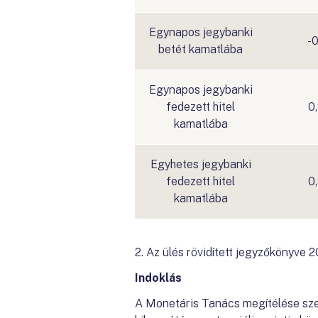
Egynapos jegybanki
-0
betét kamatlába
Egynapos jegybanki
fedezett hitel
0
kamatlába
Egyhetes jegybanki
fedezett hitel
0
kamatlába
2. Az ülés rövidített jegyzőkönyve 20
Indoklás
A Monetáris Tanács megítélése szer