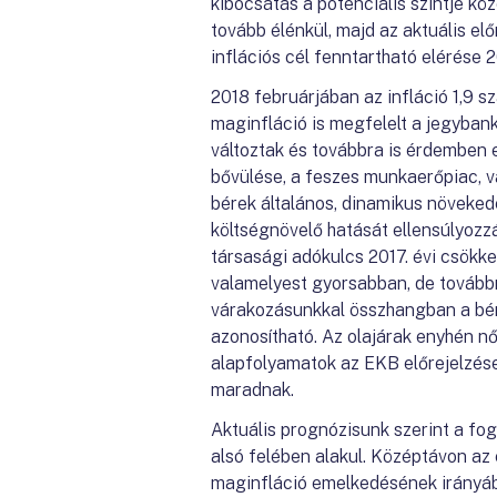
kibocsátás a potenciális szintje 
tovább élénkül, majd az aktuális elő
inflációs cél fenntartható elérése 
2018 februárjában az infláció 1,9 sz
maginfláció is megfelelt a jegyban
változtak és továbbra is érdemben 
bővülése, a feszes munkaerőpiac, 
bérek általános, dinamikus növekedé
költségnövelő hatását ellensúlyozzá
társasági adókulcs 2017. évi csökken
valamelyest gyorsabban, de továbbr
várakozásunkkal összhangban a bére
azonosítható. Az olajárak enyhén nő
alapfolyamatok az EKB előrejelzése
maradnak.
Aktuális prognózisunk szerint a fo
alsó felében alakul. Középtávon az
maginfláció emelkedésének irányáb