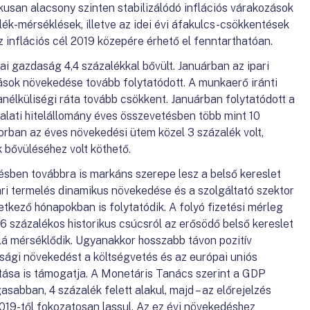
rikusan alacsony szinten stabilizálódó inflációs várakozások
lék-mérséklések, illetve az idei évi áfakulcs-csökkentések
 az inflációs cél 2019 közepére érhető el fenntarthatóan.
 gazdaság 4,4 százalékkal bővült. Januárban az ipari
ások növekedése tovább folytatódott. A munkaerő iránti
anélküliségi ráta tovább csökkent. Januárban folytatódott a
lalati hitelállomány éves összevetésben több mint 10
torban az éves növekedési ütem közel 3 százalék volt,
k bővüléséhez volt köthető.
sben továbbra is markáns szerepe lesz a belső kereslet
ari termelés dinamikus növekedése és a szolgáltató szektor
tkező hónapokban is folytatódik. A folyó fizetési mérleg
százalékos historikus csúcsról az erősödő belső kereslet
alá mérséklődik. Ugyanakkor hosszabb távon pozitív
sági növekedést a költségvetés és az európai uniós
tása is támogatja. A Monetáris Tanács szerint a GDP
sabban, 4 százalék felett alakul, majd – az előrejelzés
 2019-től fokozatosan lassul. Az ez évi növekedéshez