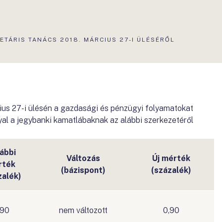
TÁRIS TANÁCS 2018. MÁRCIUS 27-I ÜLÉSÉRŐL
ius 27-i ülésén a gazdasági és pénzügyi folyamatokat
lyal a jegybanki kamatlábaknak az alábbi szerkezetéről
ábbi
Változás
Új mérték
rték
(bázispont)
(százalék)
zalék)
,90
nem változott
0,90