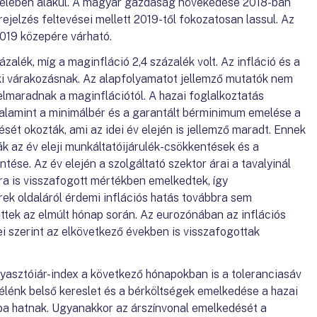
közelében alakul. A magyar gazdaság növekedése 2018-ban
rejelzés feltevései mellett 2019-től fokozatosan lassul. Az
2019 közepére várható.
ázalék, míg a maginfláció 2,4 százalék volt. Az infláció és a
ki várakozásnak. Az alapfolyamatot jellemző mutatók nem
elmaradnak a maginflációtól. A hazai foglalkoztatás
valamint a minimálbér és a garantált bérminimum emelése a
sét okozták, ami az idei év elején is jellemző maradt. Ennek
k az év eleji munkáltatóijárulék-csökkentések és a
tése. Az év elején a szolgáltató szektor árai a tavalyinál
a is visszafogott mértékben emelkedtek, így
k oldaláról érdemi inflációs hatás továbbra sem
ttek az elmúlt hónap során. Az eurozónában az inflációs
i szerint az elkövetkező években is visszafogottak
gyasztóiár-index a következő hónapokban is a toleranciasáv
 élénk belső kereslet és a bérköltségek emelkedése a hazai
a hatnak. Ugyanakkor az árszínvonal emelkedését a