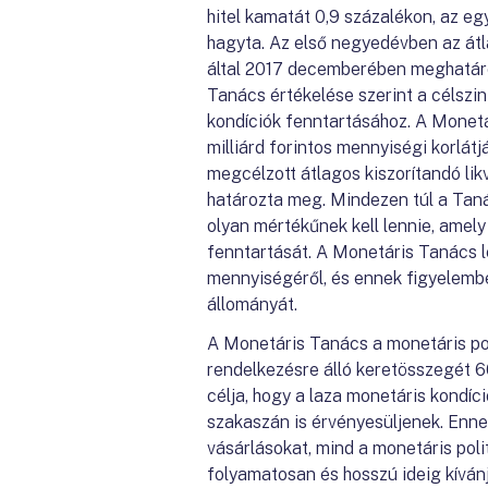
hitel kamatát 0,9 százalékon, az e
hagyta. Az első negyedévben az átl
által 2017 decemberében meghatároz
Tanács értékelése szerint a célszi
kondíciók fenntartásához. A Monet
milliárd forintos mennyiségi korlá
megcélzott átlagos kiszorítandó lik
határozta meg. Mindezen túl a Taná
olyan mértékűnek kell lennie, amely 
fenntartását. A Monetáris Tanács l
mennyiségéről, és ennek figyelemb
állományát.
A Monetáris Tanács a monetáris po
rendelkezésre álló keretösszegét 6
célja, hogy a laza monetáris kond
szakaszán is érvényesüljenek. Enne
vásárlásokat, mind a monetáris pol
folyamatosan és hosszú ideig kívánj