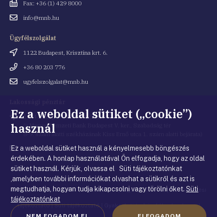
Fax
Fax: +36 (1) 429 8000
Email
info@mnb.hu
cím
Ügyfélszolgálat
Cím
1122 Budapest, Krisztina krt. 6.
Telefonszám
+36 80 203 776
Email
ugyfelszolgalat@mnb.hu
cím
Lakossági pénztár
Ez a weboldal sütiket („cookie”)
Cím
1054 Budapest, Kiss Ernő utca 1.
használ
(a Magyar Nemzeti Bank Budapest V. ker., Szabadság tér
8-9. szám alatti székházának Kiss Ernő utca 1. szám alatti bejárata)
Ez a weboldal sütiket használ a kényelmesebb böngészés
Email
penztar@mnb.hu
cím
érdekében. A honlap használatával Ön elfogadja, hogy az oldal
sütiket használ. Kérjük, olvassa el Süti tájékoztatónkat
,amelyben további információkat olvashat a sütikről és azt is
megtudhatja, hogyan tudja kikapcsolni vagy törölni őket.
Süti
© Magyar Nemzeti Bank
|
Impresszum
|
Jogi nyilatkozat
|
Adatkezelési
tájékoztatónkat
tájékoztató
|
Süti tájékoztató
|
Gyakorlati tudnivalók a honlappal
NEM FOGADOM EL
ELFOGADOM