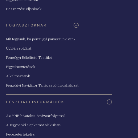
Beszerzési eljárások
FOGYASZTÓKNAK
Mit tegyünk, ha pénzügyi panaszunk van?
Ügyfélszolgálat
Pénzügyi Békéltető Testület
Figyelmeztetések
Alkalmazások
Pénzügyi Navigátor Tanácsadó Irodahálózat
PÉNZPIACI INFORMÁCIÓK
Az MNB hivatalos devizaárfolyamai
A Jegybanki alapkamat alakulása
Fedezetértékelés