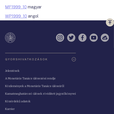
MF1999_10
magyar
WP1999_10
angol
Vi
a
te
Instagram
Twitter
Facebook
YouTube
Sell
Oldaltérkép
GYORSHIVATKOZÁSOK
Jelentések
A Monetáris Tanács ülésezési rendje
Közlemények a Monetáris Tanács üléseiről
Kamatmeghatározó ülések rövidített jegyzőkönyvei
Közérdekű adatok
Karrier