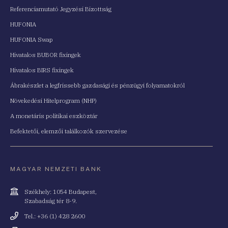
Referenciamutató Jegyzési Bizottság
HUFONIA
HUFONIA Swap
Hivatalos BUBOR fixingek
Hivatalos BIRS fixingek
Ábrakészlet a legfrissebb gazdasági és pénzügyi folyamatokról
Növekedési Hitelprogram (NHP)
A monetáris politikai eszköztár
Befektetői, elemzői találkozók szervezése
MAGYAR NEMZETI BANK
Cím
Székhely: 1054 Budapest,
Szabadság tér 8-9.
Telefonszám
Tel.: +36 (1) 428 2600