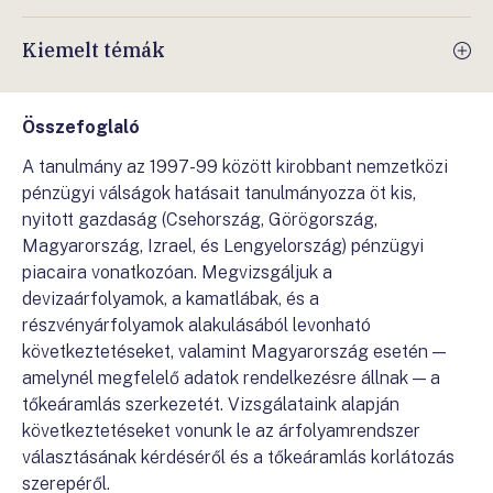
Kiemelt témák
Összefoglaló
A tanulmány az 1997-99 között kirobbant nemzetközi
pénzügyi válságok hatásait tanulmányozza öt kis,
nyitott gazdaság (Csehország, Görögország,
Magyarország, Izrael, és Lengyelország) pénzügyi
piacaira vonatkozóan. Megvizsgáljuk a
devizaárfolyamok, a kamatlábak, és a
részvényárfolyamok alakulásából levonható
következtetéseket, valamint Magyarország esetén —
amelynél megfelelő adatok rendelkezésre állnak — a
tőkeáramlás szerkezetét. Vizsgálataink alapján
következtetéseket vonunk le az árfolyamrendszer
választásának kérdéséről és a tőkeáramlás korlátozás
szerepéről.