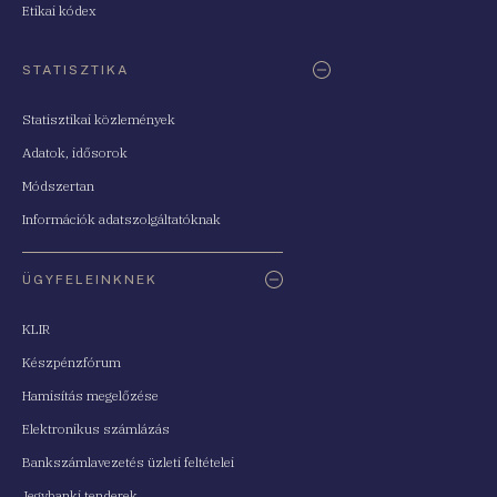
Etikai kódex
STATISZTIKA
Statisztikai közlemények
Adatok, idősorok
Módszertan
Információk adatszolgáltatóknak
ÜGYFELEINKNEK
KLIR
Készpénzfórum
Hamisítás megelőzése
Elektronikus számlázás
Bankszámlavezetés üzleti feltételei
Jegybanki tenderek