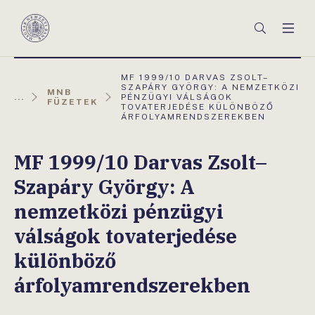
Főmenü
Keresés
Men
Magyar
Nemzeti
Bank
AKTUÁLIS
MF 1999/10 DARVAS ZSOLT–
OLDAL:
SZAPÁRY GYÖRGY: A NEMZETKÖZI
MNB
...
PÉNZÜGYI VÁLSÁGOK
FÜZETEK
TOVATERJEDÉSE KÜLÖNBÖZŐ
ÁRFOLYAMRENDSZEREKBEN
MF 1999/10 Darvas Zsolt–
Szapáry György: A
nemzetközi pénzügyi
válságok tovaterjedése
különböző
árfolyamrendszerekben