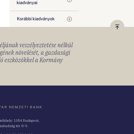
kiadványai
Korábbi kiadványok
Vissza
a
céljának veszélyeztetése nélkül
tetejér
gének növelését, a gazdasági
lló eszközökkel a Kormány
AR NEMZETI BANK
zékhely: 1054 Budapest,
zabadság tér 8-9.