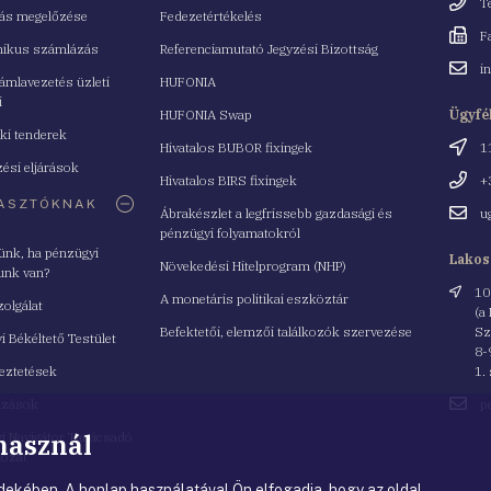
Telefo
T
tás megelőzése
Fedezetértékelés
Fax
F
nikus számlázás
Referenciamutató Jegyzési Bizottság
Email
i
mlavezetés üzleti
HUFONIA
cím
i
HUFONIA Swap
Ügyfé
ki tenderek
Cím
Hivatalos BUBOR fixingek
1
ési eljárások
Telefo
Hivatalos BIRS fixingek
+
ASZTÓKNAK
Email
Ábrakészlet a legfrissebb gazdasági és
u
cím
pénzügyi folyamatokról
yünk, ha pénzügyi
Lakos
Növekedési Hitelprogram (NHP)
unk van?
Cím
10
A monetáris politikai eszköztár
zolgálat
(a
Befektetői, elemzői találkozók szervezése
Sz
i Békéltető Testület
8-
eztetések
1.
Email
azások
p
cím
 használ
i Navigátor Tanácsadó
lózat
ekében. A honlap használatával Ön elfogadja, hogy az oldal