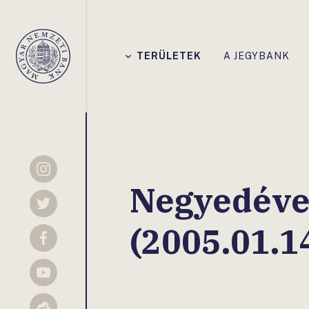
Főmenü
TERÜLETEK
A JEGYBANK
Magyar
Nemzeti
Bank
Instagram
Negyedéves
Twitter
(2005.01.1
Facebook
YouTube