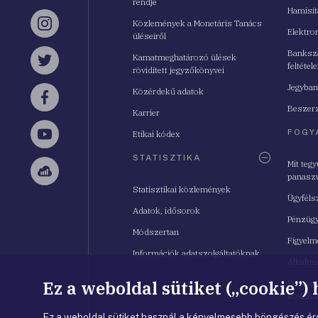
rendje
Hamisí
Közlemények a Monetáris Tanács
Instagram
Elektro
üléseiről
Bankszá
Kamatmeghatározó ülések
feltétele
Twitter
rövidített jegyzőkönyvei
Jegyban
Közérdekű adatok
Facebook
Beszerz
Karrier
FOGY
Etikai kódex
YouTube
STATISZTIKA
Mit teg
panasz
Sellsy
Statisztikai közlemények
Ügyféls
Adatok, idősorok
Pénzügy
Módszertan
Figyelm
Információk adatszolgáltatóknak
Alkalm
Ez a weboldal sütiket („cookie”)
Pénzügy
Irodahá
Ez a weboldal sütiket használ a kényelmesebb böngészés érd