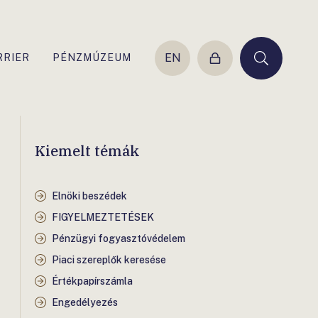
EN
RRIER
PÉNZMÚZEUM
Belépés
Keresés
Kiemelt témák
Elnöki beszédek
FIGYELMEZTETÉSEK
Pénzügyi fogyasztóvédelem
Piaci szereplők keresése
Értékpapírszámla
Engedélyezés