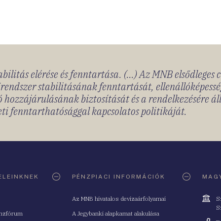
bilitás elérése és fenntartása. (...) Az MNB elsődleges 
rendszer stabilitásának fenntartását, ellenállóképessé
 hozzájárulásának biztosítását és a rendelkezésére á
ti fenntarthatósággal kapcsolatos politikáját.
ELEINKNEK
PÉNZPIACI INFORMÁCIÓK
MAGY
Cím
Az MNB hivatalos devizaárfolyamai
S
S
nzfórum
A Jegybanki alapkamat alakulása