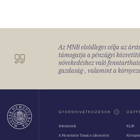
Az MNB elsődleges célja az ársta
támogatja a pénzügyi közvetítő
növekedéshez való fenntartható
gazdaság-, valamint a környeze
Oldaltérkép
GYORSHIVATKOZÁSOK
ÜGYF
Jelentések
KLIR
A Monetáris Tanács ülésezési
Készpé