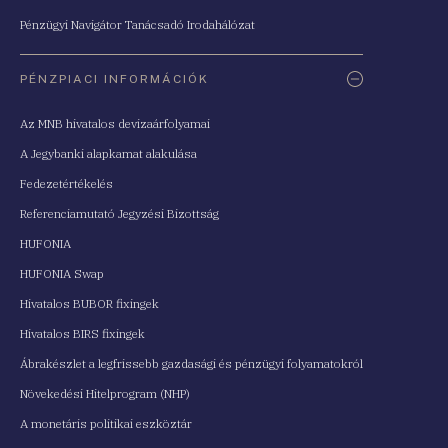
Pénzügyi Navigátor Tanácsadó Irodahálózat
PÉNZPIACI INFORMÁCIÓK
Az MNB hivatalos devizaárfolyamai
A Jegybanki alapkamat alakulása
Fedezetértékelés
Referenciamutató Jegyzési Bizottság
HUFONIA
HUFONIA Swap
Hivatalos BUBOR fixingek
Hivatalos BIRS fixingek
Ábrakészlet a legfrissebb gazdasági és pénzügyi folyamatokról
Növekedési Hitelprogram (NHP)
A monetáris politikai eszköztár