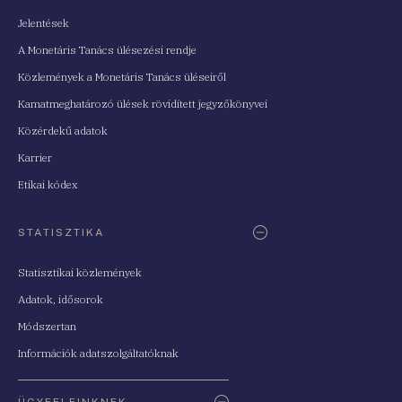
Jelentések
A Monetáris Tanács ülésezési rendje
Közlemények a Monetáris Tanács üléseiről
Kamatmeghatározó ülések rövidített jegyzőkönyvei
Közérdekű adatok
Karrier
Etikai kódex
STATISZTIKA
Statisztikai közlemények
Adatok, idősorok
Módszertan
Információk adatszolgáltatóknak
ÜGYFELEINKNEK