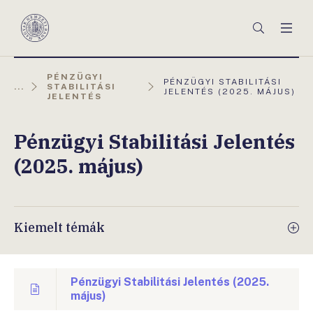
Főmenü
Keresés
Men
Magyar
Nemzeti
Bank
PÉNZÜGYI
AKTUÁLIS
PÉNZÜGYI STABILITÁSI
...
STABILITÁSI
OLDAL:
JELENTÉS (2025. MÁJUS)
JELENTÉS
Pénzügyi Stabilitási Jelentés
(2025. május)
Kiemelt témák
Pénzügyi Stabilitási Jelentés (2025.
május)