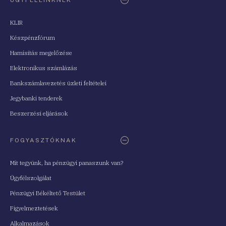
KLIR
Készpénzfórum
Hamisítás megelőzése
Elektronikus számlázás
Bankszámlavezetés üzleti feltételei
Jegybanki tenderek
Beszerzési eljárások
FOGYASZTÓKNAK
Mit tegyünk, ha pénzügyi panaszunk van?
Ügyfélszolgálat
Pénzügyi Békéltető Testület
Figyelmeztetések
Alkalmazások