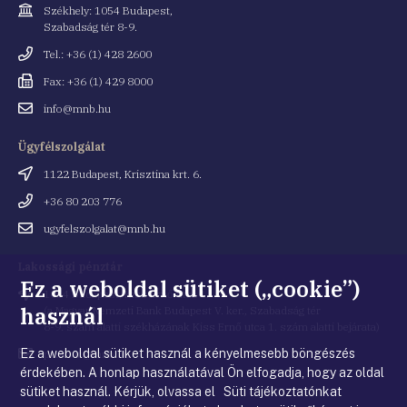
Cím
Székhely: 1054 Budapest,
Szabadság tér 8-9.
Telefonszám
Tel.: +36 (1) 428 2600
Fax
Fax: +36 (1) 429 8000
Email
info@mnb.hu
cím
Ügyfélszolgálat
Cím
1122 Budapest, Krisztina krt. 6.
Telefonszám
+36 80 203 776
Email
ugyfelszolgalat@mnb.hu
cím
Lakossági pénztár
Ez a weboldal sütiket („cookie”)
Cím
1054 Budapest, Kiss Ernő utca 1.
használ
(a Magyar Nemzeti Bank Budapest V. ker., Szabadság tér
8-9. szám alatti székházának Kiss Ernő utca 1. szám alatti bejárata)
Ez a weboldal sütiket használ a kényelmesebb böngészés
Email
penztar@mnb.hu
cím
érdekében. A honlap használatával Ön elfogadja, hogy az oldal
sütiket használ. Kérjük, olvassa el Süti tájékoztatónkat