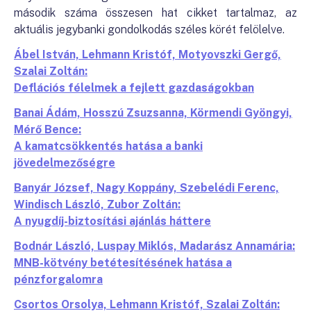
második száma összesen hat cikket tartalmaz, az
aktuális jegybanki gondolkodás széles körét felölelve.
Ábel István, Lehmann Kristóf, Motyovszki Gergő,
Szalai Zoltán:
Deflációs félelmek a fejlett gazdaságokban
Banai Ádám, Hosszú Zsuzsanna, Körmendi Gyöngyi,
Mérő Bence:
A kamatcsökkentés hatása a banki
jövedelmezőségre
Banyár József, Nagy Koppány, Szebelédi Ferenc,
Windisch László, Zubor Zoltán:
A nyugdíj-biztosítási ajánlás háttere
Bodnár László, Luspay Miklós, Madarász Annamária:
MNB-kötvény betétesítésének hatása a
pénzforgalomra
Csortos Orsolya, Lehmann Kristóf, Szalai Zoltán: