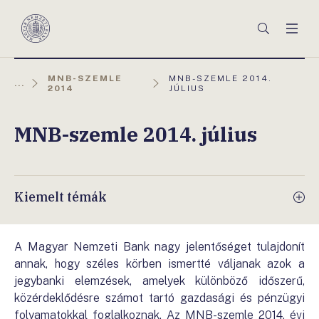
Főmenü
Keresés
Men
Magyar
Nemzeti
Bank
AKTUÁLIS
MNB-SZEMLE
MNB-SZEMLE 2014.
...
OLDAL:
2014
JÚLIUS
MNB-szemle 2014. július
Kiemelt témák
A Magyar Nemzeti Bank nagy jelentőséget tulajdonít
annak, hogy széles körben ismertté váljanak azok a
jegybanki elemzések, amelyek különböző időszerű,
közérdeklődésre számot tartó gazdasági és pénzügyi
folyamatokkal foglalkoznak. Az MNB-szemle 2014. évi