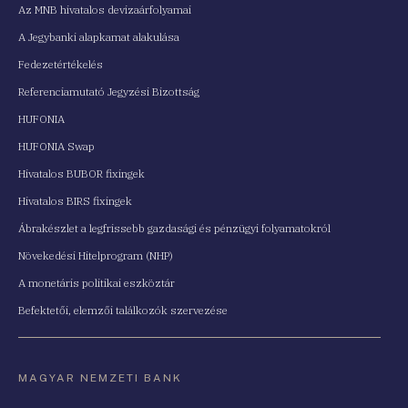
Az MNB hivatalos devizaárfolyamai
A Jegybanki alapkamat alakulása
Fedezetértékelés
Referenciamutató Jegyzési Bizottság
HUFONIA
HUFONIA Swap
Hivatalos BUBOR fixingek
Hivatalos BIRS fixingek
Ábrakészlet a legfrissebb gazdasági és pénzügyi folyamatokról
Növekedési Hitelprogram (NHP)
A monetáris politikai eszköztár
Befektetői, elemzői találkozók szervezése
MAGYAR NEMZETI BANK