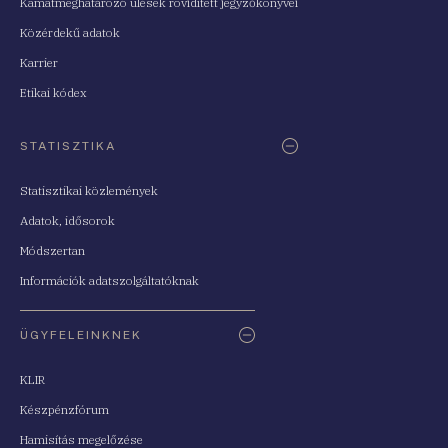
Kamatmeghatározó ülések rövidített jegyzőkönyvei
Közérdekű adatok
Karrier
Etikai kódex
STATISZTIKA
Statisztikai közlemények
Adatok, idősorok
Módszertan
Információk adatszolgáltatóknak
ÜGYFELEINKNEK
KLIR
Készpénzfórum
Hamisítás megelőzése