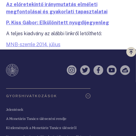
Az előretekintő iránymutatás elméleti
megfontolásai és gyakorlati tapasztalatai
P. Kiss Gábor: Elkülönített nyugdíjegyenleg
A teljes kiadvány az alábbi linkről letölthető:
MNB-szemle 2014. július
Vi
a
te
Instagram
Twitter
Facebook
YouTube
Sell
Oldaltérkép
GYORSHIVATKOZÁSOK
Jelentések
A Monetáris Tanács ülésezési rendje
Közlemények a Monetáris Tanács üléseiről