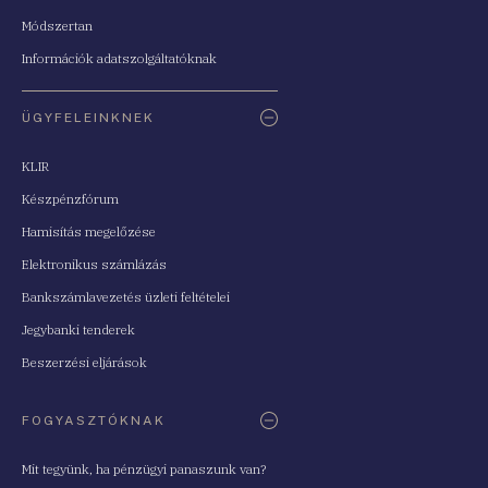
Módszertan
Információk adatszolgáltatóknak
ÜGYFELEINKNEK
KLIR
Készpénzfórum
Hamisítás megelőzése
Elektronikus számlázás
Bankszámlavezetés üzleti feltételei
Jegybanki tenderek
Beszerzési eljárások
FOGYASZTÓKNAK
Mit tegyünk, ha pénzügyi panaszunk van?