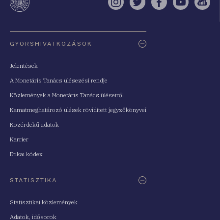
Instagram
Twitter
Facebook
YouTube
Sell
Oldaltérkép
GYORSHIVATKOZÁSOK
Jelentések
A Monetáris Tanács ülésezési rendje
Közlemények a Monetáris Tanács üléseiről
Kamatmeghatározó ülések rövidített jegyzőkönyvei
Közérdekű adatok
Karrier
Etikai kódex
STATISZTIKA
Statisztikai közlemények
Adatok, idősorok