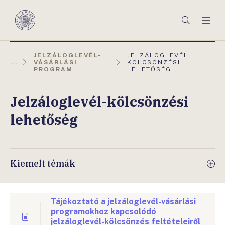
Főmenü
Keresés
Men
Magyar
Nemzeti
Bank
AKTUÁLIS
JELZÁLOGLEVÉL-
JELZÁLOGLEVÉL-
OLDAL:
...
VÁSÁRLÁSI
KÖLCSÖNZÉSI
PROGRAM
LEHETŐSÉG
Jelzáloglevél-kölcsönzési
lehetőség
Kiemelt témák
Tájékoztató a jelzáloglevél-vásárlási
programokhoz kapcsolódó
jelzáloglevél-kölcsönzés feltételeiről