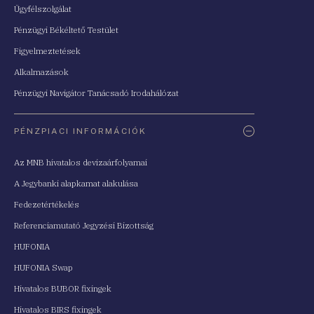
Ügyfélszolgálat
Pénzügyi Békéltető Testület
Figyelmeztetések
Alkalmazások
Pénzügyi Navigátor Tanácsadó Irodahálózat
PÉNZPIACI INFORMÁCIÓK
Az MNB hivatalos devizaárfolyamai
A Jegybanki alapkamat alakulása
Fedezetértékelés
Referenciamutató Jegyzési Bizottság
HUFONIA
HUFONIA Swap
Hivatalos BUBOR fixingek
Hivatalos BIRS fixingek