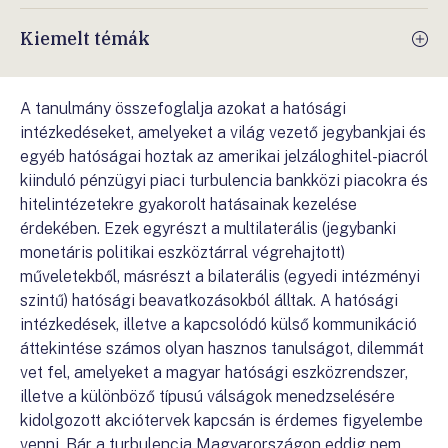
Kiemelt témák
A tanulmány összefoglalja azokat a hatósági
intézkedéseket, amelyeket a világ vezető jegybankjai és
egyéb hatóságai hoztak az amerikai jelzáloghitel-piacról
kiinduló pénzügyi piaci turbulencia bankközi piacokra és
hitelintézetekre gyakorolt hatásainak kezelése
érdekében. Ezek egyrészt a multilaterális (jegybanki
monetáris politikai eszköztárral végrehajtott)
műveletekből, másrészt a bilaterális (egyedi intézményi
szintű) hatósági beavatkozásokból álltak. A hatósági
intézkedések, illetve a kapcsolódó külső kommunikáció
áttekintése számos olyan hasznos tanulságot, dilemmát
vet fel, amelyeket a magyar hatósági eszközrendszer,
illetve a különböző típusú válságok menedzselésére
kidolgozott akciótervek kapcsán is érdemes figyelembe
venni. Bár a turbulencia Magyarországon eddig nem