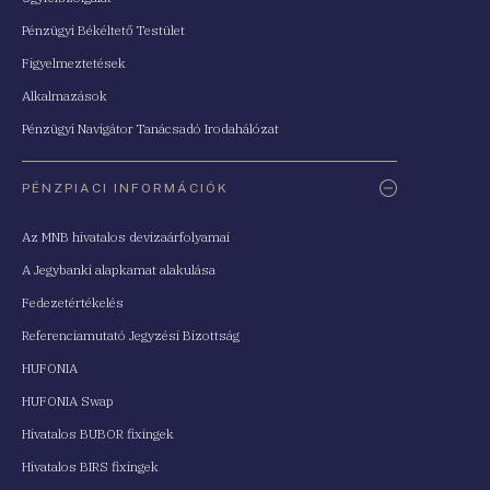
Pénzügyi Békéltető Testület
Figyelmeztetések
Alkalmazások
Pénzügyi Navigátor Tanácsadó Irodahálózat
PÉNZPIACI INFORMÁCIÓK
Az MNB hivatalos devizaárfolyamai
A Jegybanki alapkamat alakulása
Fedezetértékelés
Referenciamutató Jegyzési Bizottság
HUFONIA
HUFONIA Swap
Hivatalos BUBOR fixingek
Hivatalos BIRS fixingek