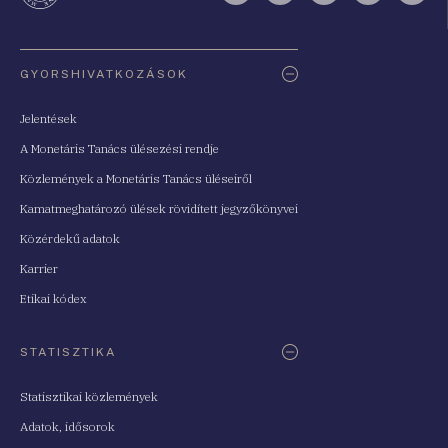
Oldaltérkép
GYORSHIVATKOZÁSOK
Jelentések
A Monetáris Tanács ülésezési rendje
Közlemények a Monetáris Tanács üléseiről
Kamatmeghatározó ülések rövidített jegyzőkönyvei
Közérdekű adatok
Karrier
Etikai kódex
STATISZTIKA
Statisztikai közlemények
Adatok, idősorok