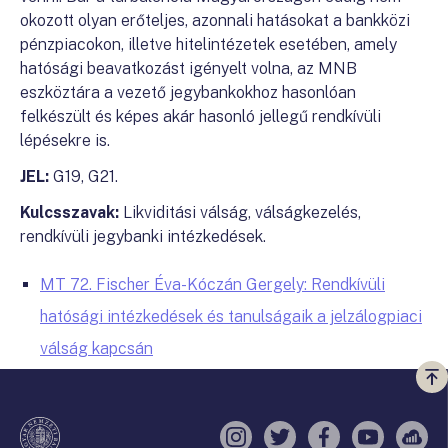
okozott olyan erőteljes, azonnali hatásokat a bankközi
pénzpiacokon, illetve hitelintézetek esetében, amely
hatósági beavatkozást igényelt volna, az MNB
eszköztára a vezető jegybankokhoz hasonlóan
felkészült és képes akár hasonló jellegű rendkívüli
lépésekre is.
JEL:
G19, G21.
Kulcsszavak:
Likviditási válság, válságkezelés,
rendkívüli jegybanki intézkedések.
MT 72. Fischer Éva-Kóczán Gergely: Rendkívüli
hatósági intézkedések és tanulságaik a jelzálogpiaci
válság kapcsán
Vi
a
te
Instagram
Twitter
Facebook
YouTube
Sell