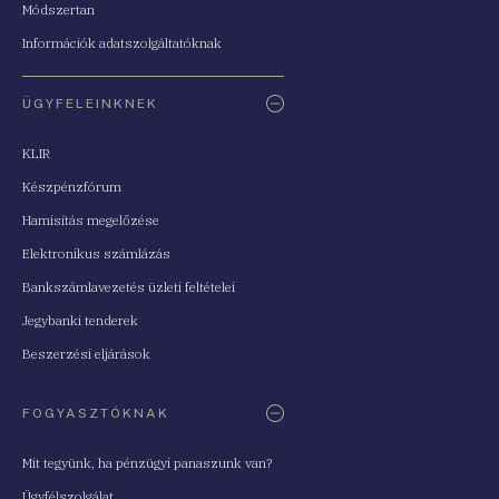
Módszertan
Információk adatszolgáltatóknak
ÜGYFELEINKNEK
KLIR
Készpénzfórum
Hamisítás megelőzése
Elektronikus számlázás
Bankszámlavezetés üzleti feltételei
Jegybanki tenderek
Beszerzési eljárások
FOGYASZTÓKNAK
Mit tegyünk, ha pénzügyi panaszunk van?
Ügyfélszolgálat