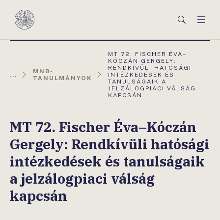
Főmenü
Keresés
Men
Magyar
Nemzeti
Bank
AKTUÁLIS
MT 72. FISCHER ÉVA–
OLDAL:
KÓCZÁN GERGELY:
RENDKÍVÜLI HATÓSÁGI
MNB-
...
INTÉZKEDÉSEK ÉS
TANULMÁNYOK
TANULSÁGAIK A
JELZÁLOGPIACI VÁLSÁG
KAPCSÁN
MT 72. Fischer Éva–Kóczán
Gergely: Rendkívüli hatósági
intézkedések és tanulságaik
a jelzálogpiaci válság
kapcsán